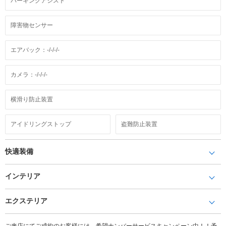
パーキングアシスト
障害物センサー
エアバック：-/-/-/-
カメラ：-/-/-/-
横滑り防止装置
アイドリングストップ
盗難防止装置
快適装備
インテリア
エクステリア
ご来店にてご成約のお客様には、希望ナンバーサービスキャンペーン中！！予