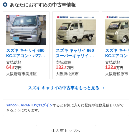
あなたにおすすめの中古車情報
スズキ キャリイ 660
スズキ キャリイ 660
スズキ キャリイ
KCエアコン・パワス
スーパーキャリイ X
KCエアコン
テ 3方開 4WD
3方開
テ 3方開 4WD
支払総額
支払総額
支払総額
64
132
122
.5
万円
.8
万円
.8
万円
大阪府堺市美原区
大阪府松原市
大阪府松原市
スズキ キャリイの中古車をもっと見る
Yahoo! JAPAN IDでログイン
するとお気に入りに登録や複数見積もりがで
きるようになります。
中古車トップへ