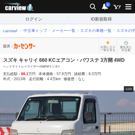
carview!
検索
通知
i
ログイン
ID新規取得
中古車トップ
メーカー一覧
スズキの車種一覧
スズキの
carview!
提供：
お気に入り
最近見た
一覧を見る
中古車
スズキ キャリイ 660 KCエアコン・パワステ 3方開 4WD
ヘッドライトレベライザー/AMFMラジオ//
支払総額：
66.1
万円
本体価格：
57.8
万円
諸経費：
8.3
万円
年式：
2013
年
走行距離：
4.4
万km
修復歴：
なし
1
/
20