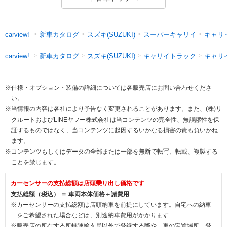
新車カタログ
スズキ(SUZUKI)
スーパーキャリイ
キャリ
carview!
新車カタログ
スズキ(SUZUKI)
キャリイトラック
キャリ
carview!
※仕様・オプション・装備の詳細については各販売店にお問い合わせくださ
い。
※当情報の内容は各社により予告なく変更されることがあります。また、(株)リ
クルートおよびLINEヤフー株式会社は当コンテンツの完全性、無誤謬性を保
証するものではなく、当コンテンツに起因するいかなる損害の責も負いかね
ます。
※コンテンツもしくはデータの全部または一部を無断で転写、転載、複製する
ことを禁じます。
カーセンサーの支払総額は店頭乗り出し価格です
支払総額（税込） ＝ 車両本体価格＋諸費用
※カーセンサーの支払総額は店頭納車を前提にしています。自宅への納車
をご希望された場合などは、別途納車費用がかかります
※販売店の所在する所轄運輸支局以外で登録する際や、車の定置場所、登