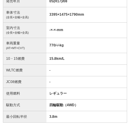
発売年月
05(H17)/08
車体寸法
3395
×
1475
×
1790
mm
(全長×全幅×全高)
室内寸法
-
×
-
×
-
mm
(全長×全幅×全高)
車両重量
770/-/-
kg
(AT×MT×CVT)
10・15燃費
15.8km/L
WLTC燃費
-
JC08燃費
-
使用燃料
レギュラー
駆動方式
四輪駆動（4WD）
最小回転半径
3.8
m