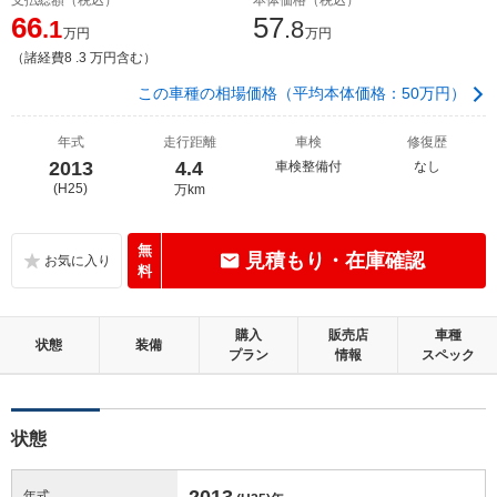
66
57
.1
.8
万円
万円
（諸経費8 .3 万円含む）
この車種の相場価格（平均本体価格：50万円）
年式
走行距離
車検
修復歴
2013
4.4
車検整備付
なし
(H25)
万km
無
見積もり・在庫確認
料
購入
販売店
車種
状態
装備
プラン
情報
スペック
状態
2013
年式