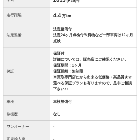
(H25)
年
4.4
走行距離
万km
法定整備付
法定整備
法定24ヶ月点検付※貨物など一部車両は12ヶ月
点検
保証付
詳細については、販売店にご確認ください。
保証期間：1ヶ月
保証
保証距離：無制限
車買取専門店だから出来る低価格・高品質★☆
選べる保証プランも有りますので、是非ご相談
下さい♪♪
車検
車検整備付
修復歴
なし
ワンオーナー
-
正規輸入車
-