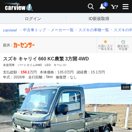
carview!
検索
通知
i
ログイン
ID新規取得
中古車トップ
メーカー一覧
スズキの車種一覧
スズキの
carview!
提供：
お気に入り
最近見た
一覧を見る
中古車
スズキ キャリイ 660 KC農繁 3方開 4WD
未使用車 パートタイム4WD LED キーレス/
支払総額：
150.1
万円
本体価格：
135.0
万円
諸経費：
15.1
万円
5
km
年式：
2026
年
走行距離：
修復歴：
なし
1
/
20