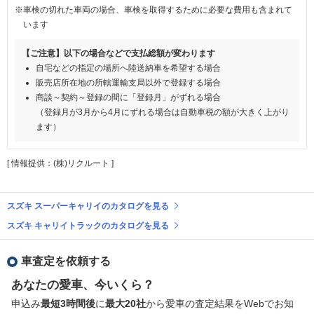
※車検の切れた車両の場合、車検を取得するために必要な費用も含まれて
います
【ご注意】以下の場合などで支払総額が変わります
自宅などの指定の場所へ陸送納車を希望する場合
販売店所在地の所轄運輸支局以外で登録する場合
商談～契約～登録の間に「登録月」がずれる場合
（登録月が3月から4月にずれる場合は自動車税の額が大きく上がり
ます）
[ 情報提供：(株)リクルート ]
スズキ スーパーキャリイのカタログを見る
スズキ キャリイトラックのカタログを見る
車査定を依頼する
あなたの愛車、今いくら？
申込み
最短3時間後
に
最大20社
から愛車の査定結果をWebでお知