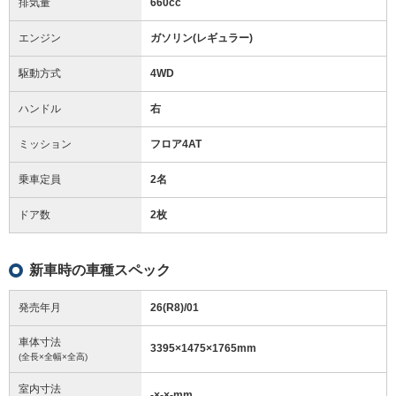
排気量
660cc
エンジン
ガソリン(レギュラー)
駆動方式
4WD
ハンドル
右
ミッション
フロア4AT
乗車定員
2名
ドア数
2枚
新車時の車種スペック
発売年月
26(R8)/01
車体寸法
3395
×
1475
×
1765
mm
(全長×全幅×全高)
室内寸法
-
×
-
×
-
mm