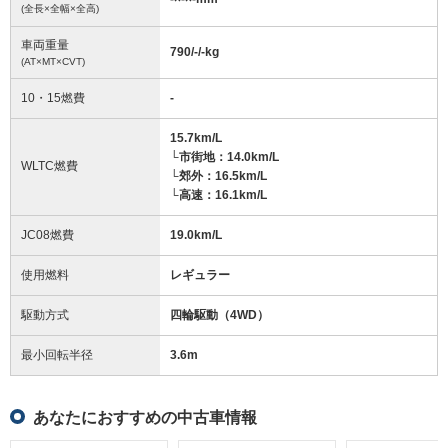
(全長×全幅×全高)
車両重量
790/-/-
kg
(AT×MT×CVT)
10・15燃費
-
15.7km/L
└市街地：14.0km/L
WLTC燃費
└郊外：16.5km/L
└高速：16.1km/L
JC08燃費
19.0km/L
使用燃料
レギュラー
駆動方式
四輪駆動（4WD）
最小回転半径
3.6
m
あなたにおすすめの中古車情報