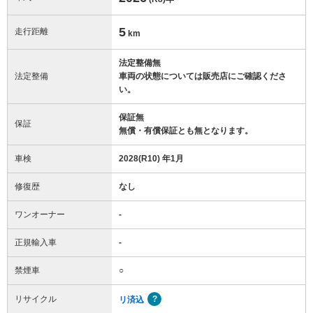
5
走行距離
km
法定整備無
法定整備
車両の状態については販売店にご確認くださ
い。
保証無
保証
無償・有償保証とも無となります。
車検
2028(R10) 年1月
修復歴
なし
ワンオーナー
-
正規輸入車
-
禁煙車
○
リサイクル
リ済込