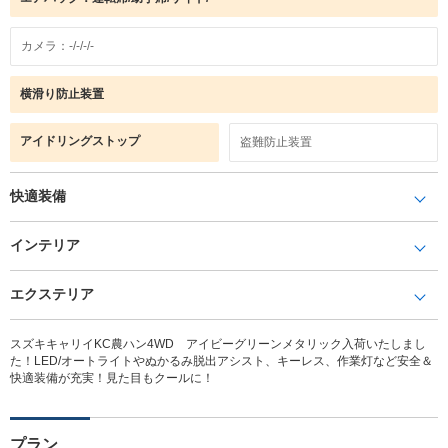
カメラ：-/-/-/-
横滑り防止装置
アイドリングストップ
盗難防止装置
快適装備
インテリア
エクステリア
スズキキャリイKC農ハン4WD アイビーグリーンメタリック入荷いたしまし
た！LED/オートライトやぬかるみ脱出アシスト、キーレス、作業灯など安全＆
快適装備が充実！見た目もクールに！
プラン