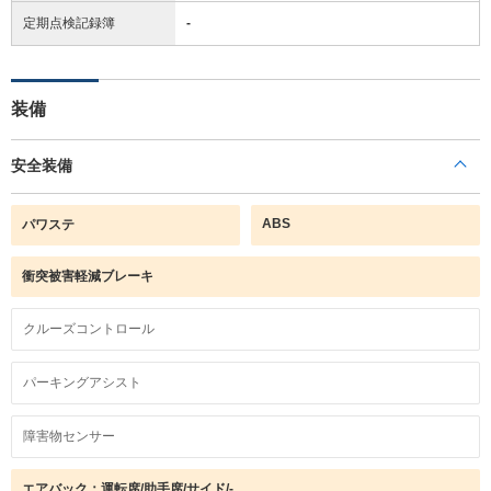
定期点検記録簿
-
装備
安全装備
ABS
パワステ
衝突被害軽減ブレーキ
クルーズコントロール
パーキングアシスト
障害物センサー
エアバック：運転席/助手席/サイド/-