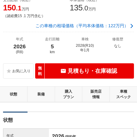
150
135
.1
.0
万円
万円
（諸経費15 .1 万円含む）
この車種の相場価格（平均本体価格：122万円）
年式
走行距離
車検
修復歴
2026
5
2028(R10)
なし
年1月
(R8)
km
無
見積もり・在庫確認
料
購入
販売店
車種
状態
装備
プラン
情報
スペック
状態
2026
年式
(R8)
年