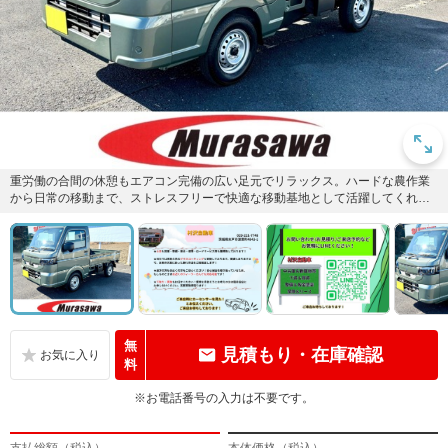
重労働の合間の休憩もエアコン完備の広い足元でリラックス。ハードな農作業
から日常の移動まで、ストレスフリーで快適な移動基地として活躍してくれま
す！
無
見積もり・在庫確認
料
※お電話番号の入力は不要です。
支払総額（税込）
本体価格（税込）