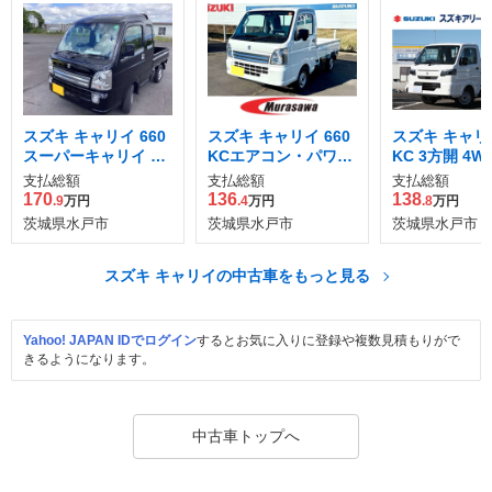
スズキ キャリイ 660
スズキ キャリイ 660
スズキ キャリイ
スーパーキャリイ X
KCエアコン・パワス
KC 3方開 4W
3方開 4WD
テ 3方開 4WD
支払総額
支払総額
支払総額
170
136
138
.9
万円
.4
万円
.8
万円
茨城県水戸市
茨城県水戸市
茨城県水戸市
スズキ キャリイの中古車をもっと見る
Yahoo! JAPAN IDでログイン
するとお気に入りに登録や複数見積もりがで
きるようになります。
中古車トップへ