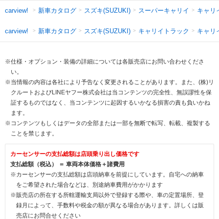
新車カタログ
スズキ(SUZUKI)
スーパーキャリイ
キャリ
carview!
新車カタログ
スズキ(SUZUKI)
キャリイトラック
キャリ
carview!
※仕様・オプション・装備の詳細については各販売店にお問い合わせくださ
い。
※当情報の内容は各社により予告なく変更されることがあります。また、(株)リ
クルートおよびLINEヤフー株式会社は当コンテンツの完全性、無誤謬性を保
証するものではなく、当コンテンツに起因するいかなる損害の責も負いかね
ます。
※コンテンツもしくはデータの全部または一部を無断で転写、転載、複製する
ことを禁じます。
カーセンサーの支払総額は店頭乗り出し価格です
支払総額（税込） ＝ 車両本体価格＋諸費用
※カーセンサーの支払総額は店頭納車を前提にしています。自宅への納車
をご希望された場合などは、別途納車費用がかかります
※販売店の所在する所轄運輸支局以外で登録する際や、車の定置場所、登
録月によって、手数料や税金の額が異なる場合があります。詳しくは販
売店にお問合せください