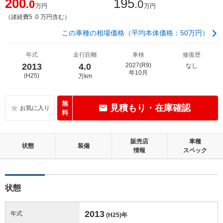
200
195
.0
.0
万円
万円
（諸経費5 .0 万円含む）
この車種の相場価格（平均本体価格：50万円）
年式
走行距離
車検
修復歴
2013
4.0
2027(R9)
なし
年10月
(H25)
万km
無
見積もり・在庫確認
料
販売店
車種
状態
装備
情報
スペック
状態
2013
年式
(H25)
年