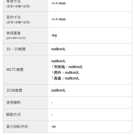
車体寸法
-
×
-
×
-
mm
(全長×全幅×全高)
室内寸法
-
×
-
×
-
mm
(全長×全幅×全高)
車両重量
-
kg
(AT×MT×CVT)
10・15燃費
nullkm/L
nullkm/L
└市街地：nullkm/L
WLTC燃費
└郊外：nullkm/L
└高速：nullkm/L
JC08燃費
nullkm/L
使用燃料
-
駆動方式
-
最小回転半径
-
m