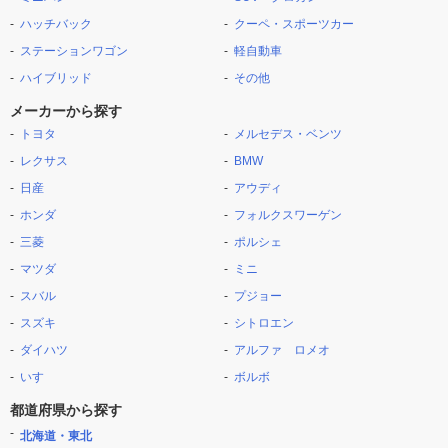
ハッチバック
クーペ・スポーツカー
ステーションワゴン
軽自動車
ハイブリッド
その他
メーカーから探す
トヨタ
メルセデス・ベンツ
レクサス
BMW
日産
アウディ
ホンダ
フォルクスワーゲン
三菱
ポルシェ
マツダ
ミニ
スバル
プジョー
スズキ
シトロエン
ダイハツ
アルファ ロメオ
いすゞ
ボルボ
都道府県から探す
北海道・東北