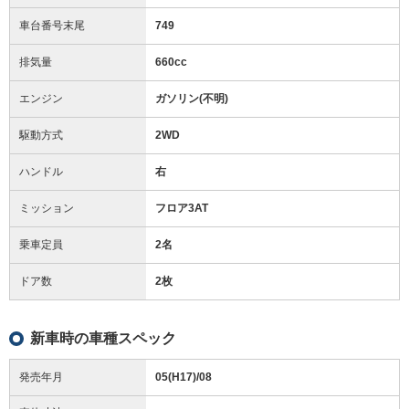
車台番号末尾
749
排気量
660cc
エンジン
ガソリン(不明)
駆動方式
2WD
ハンドル
右
ミッション
フロア3AT
乗車定員
2名
ドア数
2枚
新車時の車種スペック
発売年月
05(H17)/08