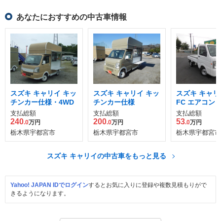
あなたにおすすめの中古車情報
スズキ キャリイ キッ
スズキ キャリイ キッ
スズキ キャリイ
チンカー仕様・4WD
チンカー仕様
FC エアコン
テ 3方開 4WD
支払総額
支払総額
支払総額
240
200
53
.0
万円
.0
万円
.0
万円
栃木県宇都宮市
栃木県宇都宮市
栃木県宇都宮市
スズキ キャリイの中古車をもっと見る
Yahoo! JAPAN IDでログイン
するとお気に入りに登録や複数見積もりがで
きるようになります。