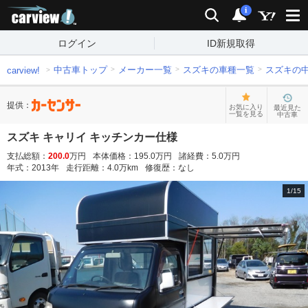
carview!
検索
通知
i
ログイン
ID新規取得
中古車トップ
メーカー一覧
スズキの車種一覧
スズキの
carview!
提供：
お気に入り
最近見た
一覧を見る
中古車
スズキ キャリイ キッチンカー仕様
支払総額：
200.0
万円
本体価格：
195.0
万円
諸経費：
5.0
万円
年式：
2013
年
走行距離：
4.0
万km
修復歴：
なし
1
/
15