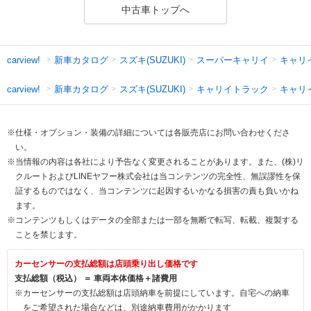
中古車トップへ
新車カタログ
スズキ(SUZUKI)
スーパーキャリイ
キャリ
carview!
新車カタログ
スズキ(SUZUKI)
キャリイトラック
キャリ
carview!
※仕様・オプション・装備の詳細については各販売店にお問い合わせくださ
い。
※当情報の内容は各社により予告なく変更されることがあります。また、(株)リ
クルートおよびLINEヤフー株式会社は当コンテンツの完全性、無誤謬性を保
証するものではなく、当コンテンツに起因するいかなる損害の責も負いかね
ます。
※コンテンツもしくはデータの全部または一部を無断で転写、転載、複製する
ことを禁じます。
カーセンサーの支払総額は店頭乗り出し価格です
支払総額（税込） ＝ 車両本体価格＋諸費用
※カーセンサーの支払総額は店頭納車を前提にしています。自宅への納車
をご希望された場合などは、別途納車費用がかかります