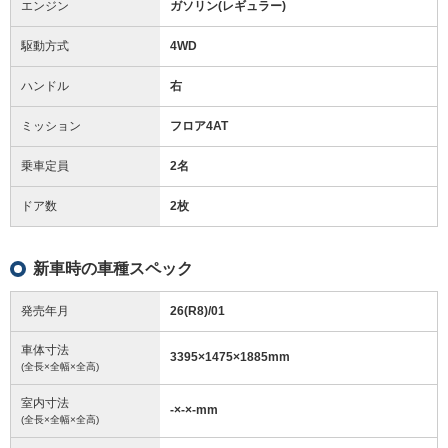
エンジン
ガソリン(レギュラー)
駆動方式
4WD
ハンドル
右
ミッション
フロア4AT
乗車定員
2名
ドア数
2枚
新車時の車種スペック
発売年月
26(R8)/01
車体寸法
3395
×
1475
×
1885
mm
(全長×全幅×全高)
室内寸法
-
×
-
×
-
mm
(全長×全幅×全高)