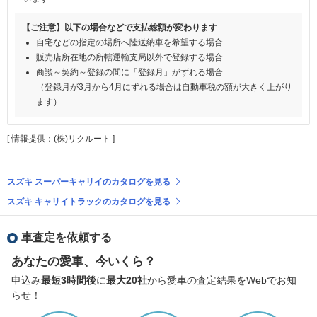
【ご注意】以下の場合などで支払総額が変わります
自宅などの指定の場所へ陸送納車を希望する場合
販売店所在地の所轄運輸支局以外で登録する場合
商談～契約～登録の間に「登録月」がずれる場合
（登録月が3月から4月にずれる場合は自動車税の額が大きく上がり
ます）
[ 情報提供：(株)リクルート ]
スズキ スーパーキャリイのカタログを見る
スズキ キャリイトラックのカタログを見る
車査定を依頼する
あなたの愛車、今いくら？
申込み
最短3時間後
に
最大20社
から愛車の査定結果をWebでお知
らせ！