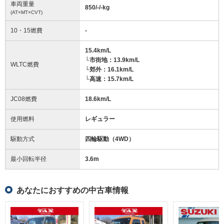
車両重量
850/-/-
kg
(AT×MT×CVT)
10・15燃費
-
15.4km/L
└市街地：13.9km/L
WLTC燃費
└郊外：16.1km/L
└高速：15.7km/L
JC08燃費
18.6km/L
使用燃料
レギュラー
駆動方式
四輪駆動（4WD）
最小回転半径
3.6
m
あなたにおすすめの中古車情報