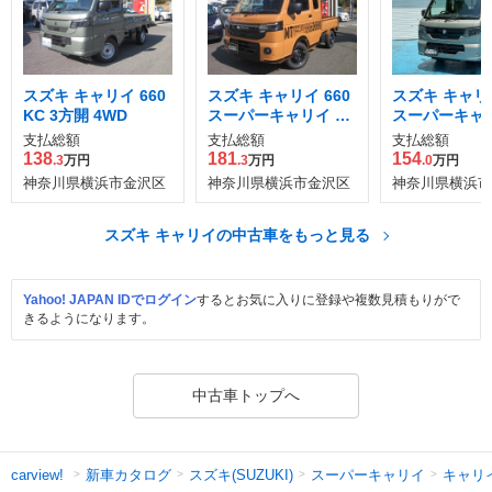
スズキ キャリイ 660
スズキ キャリイ 660
スズキ キャリイ
KC 3方開 4WD
スーパーキャリイ X
スーパーキャリ
リミテッド 3方開 4W
3方開 4WD
支払総額
支払総額
支払総額
D
138
181
154
.3
万円
.3
万円
.0
万円
神奈川県横浜市金沢区
神奈川県横浜市金沢区
神奈川県横浜市
スズキ キャリイの中古車をもっと見る
Yahoo! JAPAN IDでログイン
するとお気に入りに登録や複数見積もりがで
きるようになります。
中古車トップへ
新車カタログ
スズキ(SUZUKI)
スーパーキャリイ
キャリ
carview!