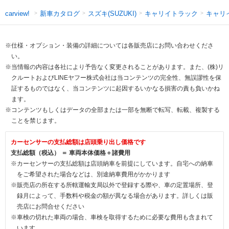
新車カタログ
スズキ(SUZUKI)
キャリイトラック
キャリ
carview!
※仕様・オプション・装備の詳細については各販売店にお問い合わせくださ
い。
※当情報の内容は各社により予告なく変更されることがあります。また、(株)リ
クルートおよびLINEヤフー株式会社は当コンテンツの完全性、無誤謬性を保
証するものではなく、当コンテンツに起因するいかなる損害の責も負いかね
ます。
※コンテンツもしくはデータの全部または一部を無断で転写、転載、複製する
ことを禁じます。
カーセンサーの支払総額は店頭乗り出し価格です
支払総額（税込） ＝ 車両本体価格＋諸費用
※カーセンサーの支払総額は店頭納車を前提にしています。自宅への納車
をご希望された場合などは、別途納車費用がかかります
※販売店の所在する所轄運輸支局以外で登録する際や、車の定置場所、登
録月によって、手数料や税金の額が異なる場合があります。詳しくは販
売店にお問合せください
※車検の切れた車両の場合、車検を取得するために必要な費用も含まれて
います