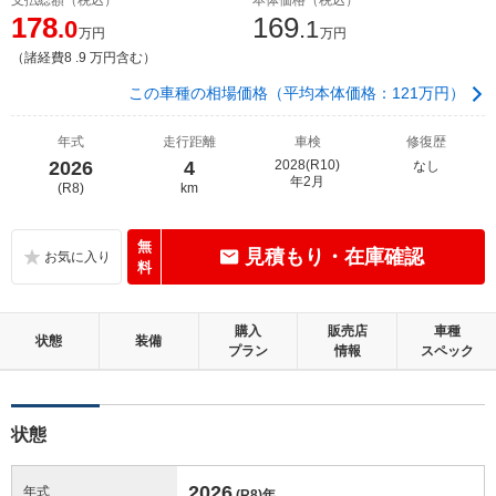
178
169
.0
.1
万円
万円
（諸経費8 .9 万円含む）
この車種の相場価格（平均本体価格：121万円）
年式
走行距離
車検
修復歴
2026
4
2028(R10)
なし
年2月
(R8)
km
無
見積もり・在庫確認
料
購入
販売店
車種
状態
装備
プラン
情報
スペック
状態
2026
年式
(R8)
年