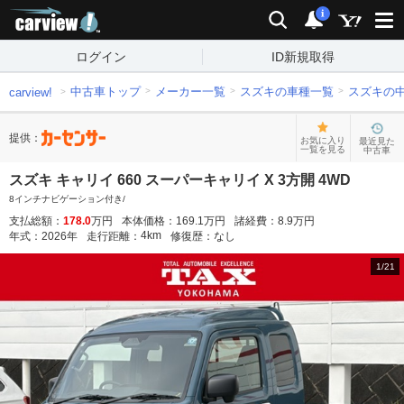
carview!
検索
通知
i
ログイン
ID新規取得
中古車トップ
メーカー一覧
スズキの車種一覧
スズキの
carview!
提供：
お気に入り
最近見た
一覧を見る
中古車
スズキ キャリイ 660 スーパーキャリイ X 3方開 4WD
8インチナビゲーション付き/
支払総額：
178.0
万円
本体価格：
169.1
万円
諸経費：
8.9
万円
4
km
年式：
2026
年
走行距離：
修復歴：
なし
1
/
21