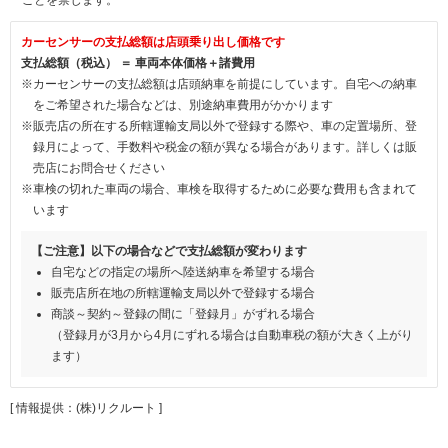
カーセンサーの支払総額は店頭乗り出し価格です
支払総額（税込） ＝ 車両本体価格＋諸費用
※カーセンサーの支払総額は店頭納車を前提にしています。自宅への納車
をご希望された場合などは、別途納車費用がかかります
※販売店の所在する所轄運輸支局以外で登録する際や、車の定置場所、登
録月によって、手数料や税金の額が異なる場合があります。詳しくは販
売店にお問合せください
※車検の切れた車両の場合、車検を取得するために必要な費用も含まれて
います
【ご注意】以下の場合などで支払総額が変わります
自宅などの指定の場所へ陸送納車を希望する場合
販売店所在地の所轄運輸支局以外で登録する場合
商談～契約～登録の間に「登録月」がずれる場合
（登録月が3月から4月にずれる場合は自動車税の額が大きく上がり
ます）
[ 情報提供：(株)リクルート ]