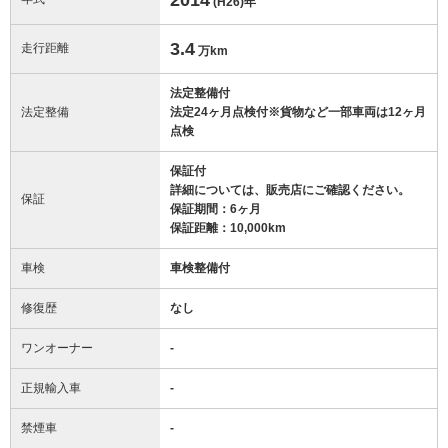
(H26)
年
3.4
走行距離
万km
法定整備付
法定整備
法定24ヶ月点検付※貨物など一部車両は12ヶ月
点検
保証付
詳細については、販売店にご確認ください。
保証
保証期間：6ヶ月
保証距離：10,000km
車検
車検整備付
修復歴
なし
ワンオーナー
-
正規輸入車
-
禁煙車
-