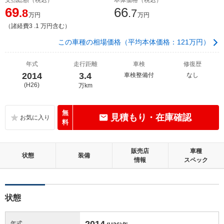
69
66
.8
.7
万円
万円
（諸経費3 .1 万円含む）
この車種の相場価格（平均本体価格：121万円）
年式
走行距離
車検
修復歴
2014
3.4
車検整備付
なし
(H26)
万km
無
見積もり・在庫確認
料
販売店
車種
状態
装備
情報
スペック
状態
2014
年式