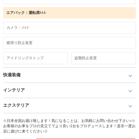
エアバック：運転席/-/-/-
カメラ：-/-/-/-
横滑り防止装置
アイドリングストップ
盗難防止装置
快適装備
インテリア
エクステリア
☆日本全国お届け致します！気になることは、お気軽にお問い合わせ下さい♪☆
お客様のお車をプロの見立てでより良い1台をプロデュースします！是非一度お
店に遊びに来てください☆