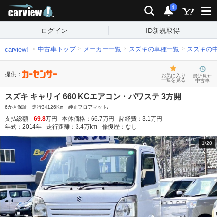
carview!
検索
通知
i
ログイン
ID新規取得
中古車トップ
メーカー一覧
スズキの車種一覧
スズキの
carview!
提供：
お気に入り
最近見た
一覧を見る
中古車
スズキ キャリイ 660 KCエアコン・パワステ 3方開
6か月保証 走行34126Km 純正フロアマット/
支払総額：
69.8
万円
本体価格：
66.7
万円
諸経費：
3.1
万円
年式：
2014
年
走行距離：
3.4
万km
修復歴：
なし
1
/
20