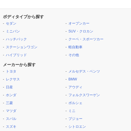
ボディタイプから探す
セダン
オープンカー
ミニバン
SUV・クロカン
ハッチバック
クーペ・スポーツカー
ステーションワゴン
軽自動車
ハイブリッド
その他
メーカーから探す
トヨタ
メルセデス・ベンツ
レクサス
BMW
日産
アウディ
ホンダ
フォルクスワーゲン
三菱
ポルシェ
マツダ
ミニ
スバル
プジョー
スズキ
シトロエン