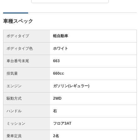
車種スペック
ボディタイプ
軽自動車
ボディタイプ色
ホワイト
車台番号末尾
663
排気量
660cc
エンジン
ガソリン(レギュラー)
駆動方式
2WD
ハンドル
右
ミッション
フロア3AT
乗車定員
2名