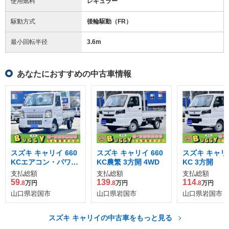
使用燃料
レギュラー
駆動方式
後輪駆動（FR）
最小回転半径
3.6
m
あなたにおすすめの中古車情報
スズキ キャリイ 660
スズキ キャリイ 660
スズキ キャリイ
KCエアコン・パワス
KC農繁 3方開 4WD
KC 3方開
テ 3方開
支払総額
支払総額
支払総額
59
139
114
.8
万円
.8
万円
.8
万円
山口県岩国市
山口県岩国市
山口県岩国市
スズキ キャリイの中古車をもっと見る