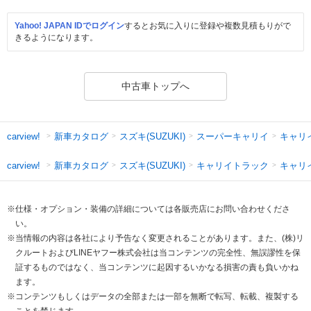
Yahoo! JAPAN IDでログイン
するとお気に入りに登録や複数見積もりがで
きるようになります。
中古車トップへ
新車カタログ
スズキ(SUZUKI)
スーパーキャリイ
キャリ
carview!
新車カタログ
スズキ(SUZUKI)
キャリイトラック
キャリ
carview!
※仕様・オプション・装備の詳細については各販売店にお問い合わせくださ
い。
※当情報の内容は各社により予告なく変更されることがあります。また、(株)リ
クルートおよびLINEヤフー株式会社は当コンテンツの完全性、無誤謬性を保
証するものではなく、当コンテンツに起因するいかなる損害の責も負いかね
ます。
※コンテンツもしくはデータの全部または一部を無断で転写、転載、複製する
ことを禁じます。