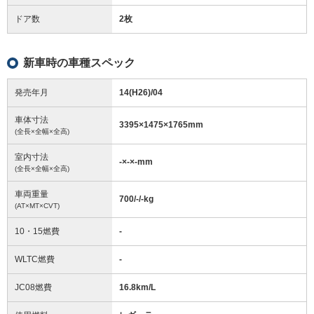
ドア数
2枚
新車時の車種スペック
発売年月
14(H26)/04
車体寸法
3395
×
1475
×
1765
mm
(全長×全幅×全高)
室内寸法
-
×
-
×
-
mm
(全長×全幅×全高)
車両重量
700/-/-
kg
(AT×MT×CVT)
10・15燃費
-
WLTC燃費
-
JC08燃費
16.8km/L