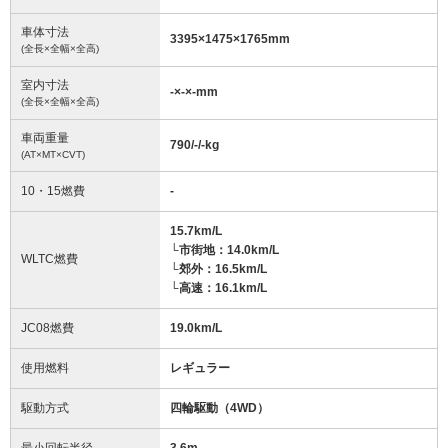
車体寸法
3395
×
1475
×
1765
mm
(全長×全幅×全高)
室内寸法
-
×
-
×
-
mm
(全長×全幅×全高)
車両重量
790/-/-
kg
(AT×MT×CVT)
10・15燃費
-
15.7km/L
└市街地：14.0km/L
WLTC燃費
└郊外：16.5km/L
└高速：16.1km/L
JC08燃費
19.0km/L
使用燃料
レギュラー
駆動方式
四輪駆動（4WD）
最小回転半径
3.6
m