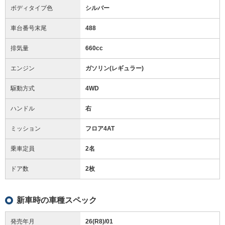
ボディタイプ色
シルバー
車台番号末尾
488
排気量
660cc
エンジン
ガソリン(レギュラー)
駆動方式
4WD
ハンドル
右
ミッション
フロア4AT
乗車定員
2名
ドア数
2枚
新車時の車種スペック
発売年月
26(R8)/01