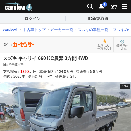
carview!
検索
通知
i
ログイン
ID新規取得
中古車トップ
メーカー一覧
スズキの車種一覧
スズキの
carview!
提供：
お気に入り
最近見た
一覧を見る
中古車
スズキ キャリイ 660 KC農繁 3方開 4WD
届出済未使用車/
支払総額：
139.8
万円
本体価格：
134.8
万円
諸経費：
5.0
万円
5
km
年式：
2026
年
走行距離：
修復歴：
なし
1
/
20