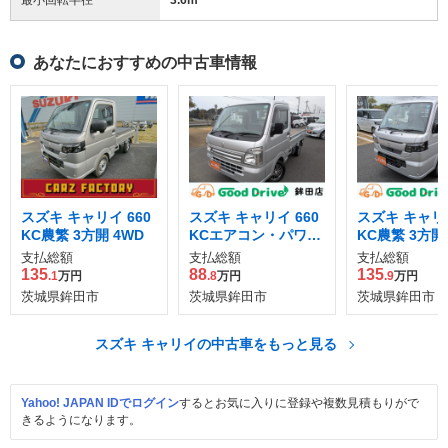
あなたにおすすめの中古車情報
スズキ キャリイ 660
スズキ キャリイ 660
スズキ キャリイ
KC農繁 3方開 4WD
KCエアコン・パワス
KC農繁 3方開
テ 3方開
支払総額
支払総額
支払総額
135
88
135
.1
万円
.8
万円
.9
万円
茨城県鉾田市
茨城県鉾田市
茨城県鉾田市
スズキ キャリイの中古車をもっと見る
Yahoo! JAPAN IDでログイン
するとお気に入りに登録や複数見積もりがで
きるようになります。