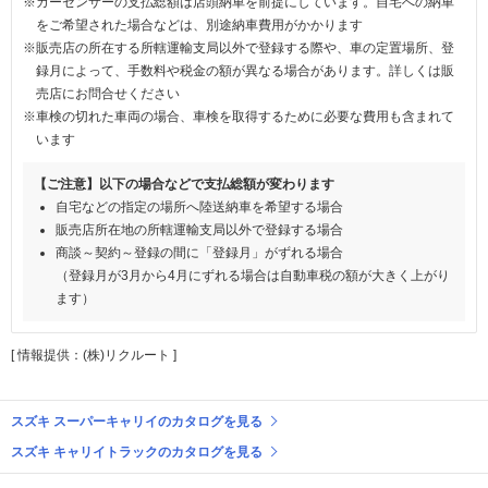
※カーセンサーの支払総額は店頭納車を前提にしています。自宅への納車
をご希望された場合などは、別途納車費用がかかります
※販売店の所在する所轄運輸支局以外で登録する際や、車の定置場所、登
録月によって、手数料や税金の額が異なる場合があります。詳しくは販
売店にお問合せください
※車検の切れた車両の場合、車検を取得するために必要な費用も含まれて
います
【ご注意】以下の場合などで支払総額が変わります
自宅などの指定の場所へ陸送納車を希望する場合
販売店所在地の所轄運輸支局以外で登録する場合
商談～契約～登録の間に「登録月」がずれる場合
（登録月が3月から4月にずれる場合は自動車税の額が大きく上がり
ます）
[ 情報提供：(株)リクルート ]
スズキ スーパーキャリイのカタログを見る
スズキ キャリイトラックのカタログを見る