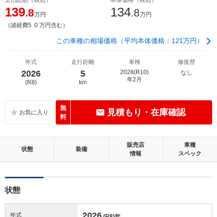
139
134
.8
.8
万円
万円
（諸経費5 .0 万円含む）
この車種の相場価格（平均本体価格：121万円）
年式
走行距離
車検
修復歴
2026
5
2028(R10)
なし
年2月
(R8)
km
無
見積もり・在庫確認
料
販売店
車種
状態
装備
情報
スペック
状態
2026
年式
(R8)
年