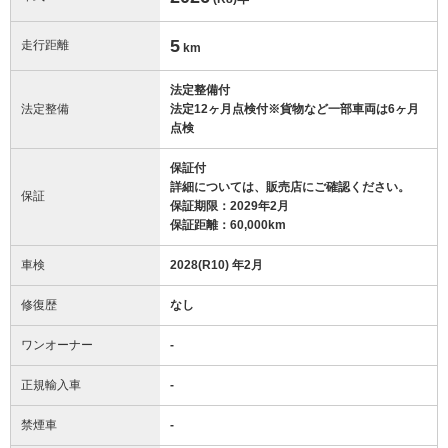
5
走行距離
km
法定整備付
法定整備
法定12ヶ月点検付※貨物など一部車両は6ヶ月
点検
保証付
詳細については、販売店にご確認ください。
保証
保証期限：2029年2月
保証距離：60,000km
車検
2028(R10) 年2月
修復歴
なし
ワンオーナー
-
正規輸入車
-
禁煙車
-