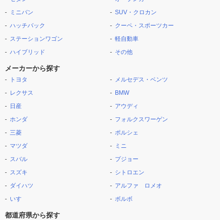
ミニバン
SUV・クロカン
ハッチバック
クーペ・スポーツカー
ステーションワゴン
軽自動車
ハイブリッド
その他
メーカーから探す
トヨタ
メルセデス・ベンツ
レクサス
BMW
日産
アウディ
ホンダ
フォルクスワーゲン
三菱
ポルシェ
マツダ
ミニ
スバル
プジョー
スズキ
シトロエン
ダイハツ
アルファ ロメオ
いすゞ
ボルボ
都道府県から探す