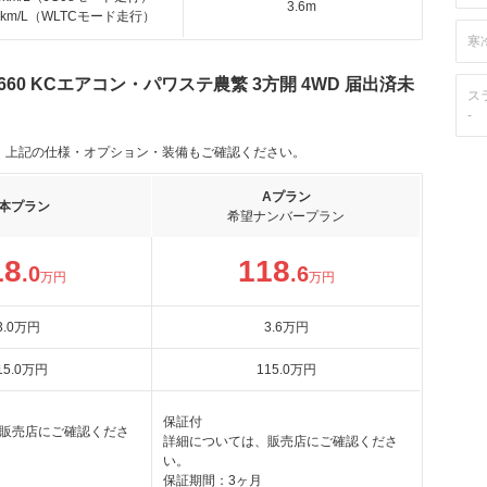
3.6m
.7km/L（WLTCモード走行）
寒
60 KCエアコン・パワステ農繁 3方開 4WD 届出済未
ス
）
-
。上記の仕様・オプション・装備もご確認ください。
Aプラン
本プラン
希望ナンバープラン
18
118
.0
.6
万円
万円
3
.0
万円
3
.6
万円
15
.0
万円
115
.0
万円
保証付
販売店にご確認くださ
詳細については、販売店にご確認くださ
い。
保証期間：3ヶ月