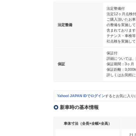
法定整備付
法定12ヶ月点検
ご購入頂いたお車
法定整備
の整備を実施して
含まれております
テナンス・車検等
社点検を実施して
保証付
詳細については、
保証
保証期間：3ヶ月
保証距離：3,000
詳しくはお気軽に
Yahoo! JAPAN IDでログイン
するとお気に入り
新車時の基本情報
車体寸法（全長×全幅×全高）
21