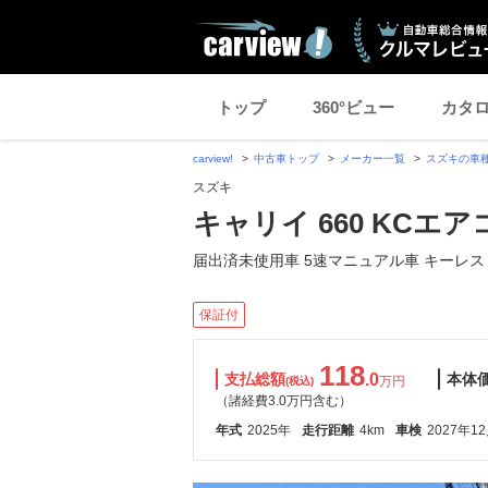
トップ
360°ビュー
カタ
carview!
中古車トップ
メーカー一覧
スズキの車
スズキ
キャリイ 660 KCエ
届出済未使用車 5速マニュアル車 キーレス
保証付
118
支払総額
.0
本体
万円
(税込)
（諸経費3.0万円含む）
年式
2025年
走行距離
4km
車検
2027年1