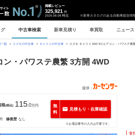
掲載レビュー
325,921
件
時点
※新車カタログのある自動車総合情報
2026.08.08
ログ
中古車検索
新車見積り
車買取
ニュース
種一覧
スズキの中古車
キャリイの中古車
スズキ キャリイ 660 KCエアコン・パワステ農
アコン・パワステ農繁 3方開 4WD
提供：
115
価格
.0
万円
無
(税込)
見積もり・在庫確認
料
2月
修復歴
なし
※お電話番号の入力は不要です。
支