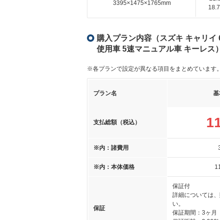
3395×1475×1765mm
18
購入プラン内容（スズキ キャリイ 6
使用車 5速マニュアル車 キーレス
※各プランで設定が異なる項目をまとめています
プラン名
基
1
支払総額（税込）
※内：諸費用
※内：本体価格
1
保証付
詳細については、
い。
保証
保証期間：3ヶ月