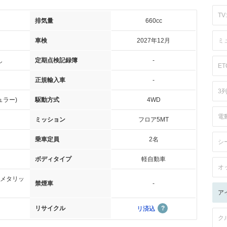
TV:
排気量
660cc
車検
2027年12月
ミ
し
定期点検記録簿
-
ET
正規輸入車
-
3
ュラー)
駆動方式
4WD
電
ミッション
フロア5MT
乗車定員
2名
シ
ボディタイプ
軽自動車
オ
メタリッ
禁煙車
-
ア
リサイクル
リ済込
ク