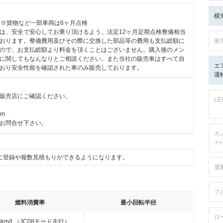
横
付※貨物など一部車両は6ヶ月点検
は、安全で安心してお乗り頂けるよう、法定12ヶ月定期点検整備相当
おります。整備費用及びその際に交換した部品等の費用も支払総額に
衝
ので、お支払総額より料金を頂くことはございません。購入後のメン
に関してもなんなりとご相談ください。また当社の販売車はすべて自
エ
おり安全性能を確認された車のみ販売しております。
運転
販売店にご確認ください。
L
km
お問合せ下さい。
カ
-/-/-
に登録や複数見積もりができるようになります。
電
フ
燃料消費率
最小回転半径
ロ
.3km/L（JC08モード走行）