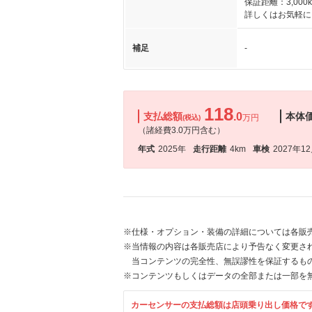
保証距離：3,000
詳しくはお気軽に
補足
-
118
支払総額
.0
本体
万円
(税込)
（諸経費3.0万円含む）
年式
2025年
走行距離
4km
車検
2027年1
※仕様・オプション・装備の詳細については各販
※当情報の内容は各販売店により予告なく変更され
当コンテンツの完全性、無誤謬性を保証するも
※コンテンツもしくはデータの全部または一部を
カーセンサーの支払総額は店頭乗り出し価格で