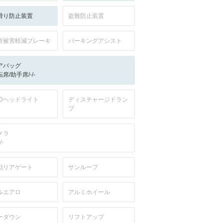
滑り防止装置
盗難防止装置
突被害軽減ブレーキ
パーキングアシスト
アバッグ
席/助手席/-/-
EDヘッドライト
ディスチャージドラン
プ
メラ
/-
動リアゲート
サンルーフ
ルエアロ
アルミホイール
ーダウン
リフトアップ