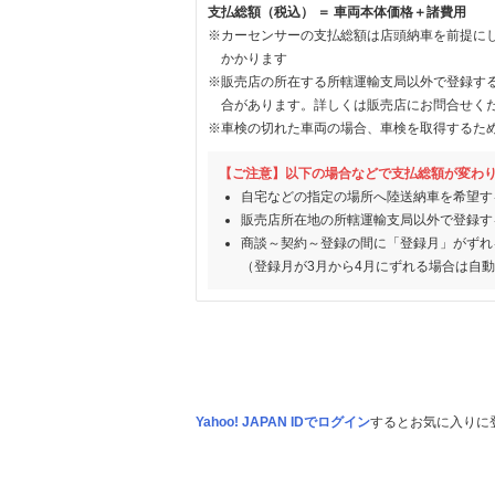
支払総額（税込） ＝ 車両本体価格＋諸費用
※カーセンサーの支払総額は店頭納車を前提に
かかります
※販売店の所在する所轄運輸支局以外で登録す
合があります。詳しくは販売店にお問合せく
※車検の切れた車両の場合、車検を取得するた
【ご注意】以下の場合などで支払総額が変わ
自宅などの指定の場所へ陸送納車を希望す
販売店所在地の所轄運輸支局以外で登録す
商談～契約～登録の間に「登録月」がずれ
（登録月が3月から4月にずれる場合は自
Yahoo! JAPAN IDでログイン
するとお気に入りに