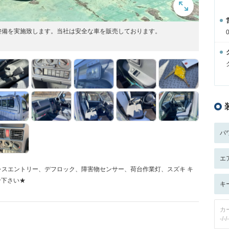
整備を実施致します。当社は安全な車を販売しております。
パ
エ
レスエントリー、デフロック、障害物センサー、荷台作業灯、スズキ キ
せ下さい★
キ
カ
-/-/-