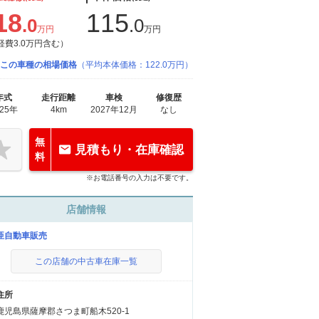
18
115
.0
.0
万円
万円
経費3.0万円含む）
この車種の相場価格
（平均本体価格：122.0万円）
年式
走行距離
車検
修復歴
025年
4km
2027年12月
なし
無
見積もり・在庫確認
料
※お電話番号の入力は不要です。
店舗情報
亜自動車販売
この店舗の中古車在庫一覧
住所
鹿児島県薩摩郡さつま町船木520-1