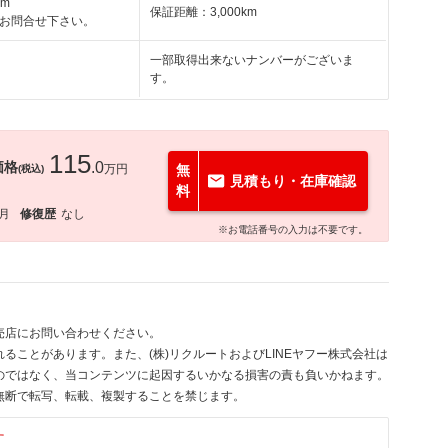
km
保証距離：3,000km
お問合せ下さい。
一部取得出来ないナンバーがございま
す。
115
価格
.0
万円
無
(税込)
見積もり・在庫確認
料
2月
修復歴
なし
※お電話番号の入力は不要です。
売店にお問い合わせください。
ることがあります。また、(株)リクルートおよびLINEヤフー株式会社は
のではなく、当コンテンツに起因するいかなる損害の責も負いかねます。
無断で転写、転載、複製することを禁じます。
す