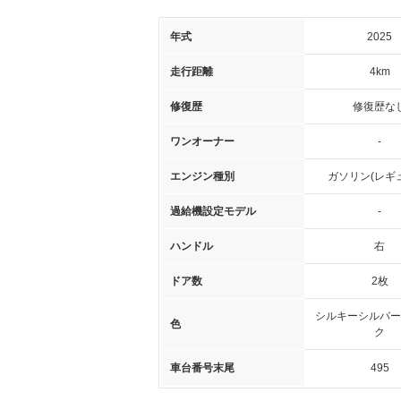
年式
2025
走行距離
4km
修復歴
修復歴な
ワンオーナー
-
エンジン種別
ガソリン(レギ
過給機設定モデル
-
ハンドル
右
ドア数
2枚
シルキーシルバー
色
ク
車台番号末尾
495