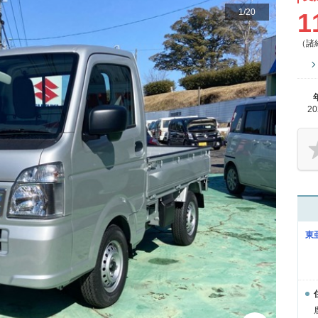
1
/
20
1
（諸
2
東