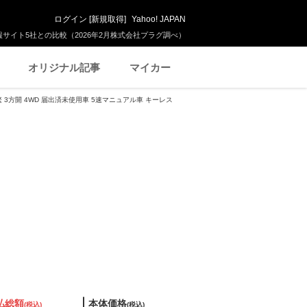
ログイン
[
新規取得
]
Yahoo! JAPAN
サイト5社との比較（2026年2月株式会社プラグ調べ）
オリジナル記事
マイカー
繁 3方開 4WD 届出済未使用車 5速マニュアル車 キーレス
払総額
本体価格
(税込)
(税込)