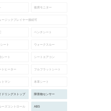
-
後席モニター
ュージックプレイヤー接続可
C
ベンチシート
列シート
ウォークスルー
動シート
シートエアコン
ートヒーター
フルフラットシート
ットマン
本革シート
イドリングストップ
障害物センサー
ルーズコントロール
ABS