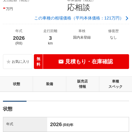
-
応相談
万円
この車種の相場価格（平均本体価格：121万円）
年式
走行距離
車検
修復歴
2026
3
国内未登録
なし
(R8)
km
無
見積もり・在庫確認
料
販売店
車種
状態
装備
情報
スペック
状態
2026
年式
(R8)
年