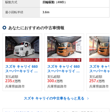
駆動方式
四輪駆動（4WD）
最小回転半径
3.6
m
あなたにおすすめの中古車情報
スズキ キャリイ 660
スズキ キャリイ 660
スズキ キャリイ
スーパーキャリイ X
スーパーキャリイ X
スーパーキャリ
3方開
3方開
3方開 4WD
支払総額
支払総額
支払総額
235
300
257
.0
万円
.0
万円
.0
万円
兵庫県姫路市
兵庫県姫路市
兵庫県姫路市
スズキ キャリイの中古車をもっと見る