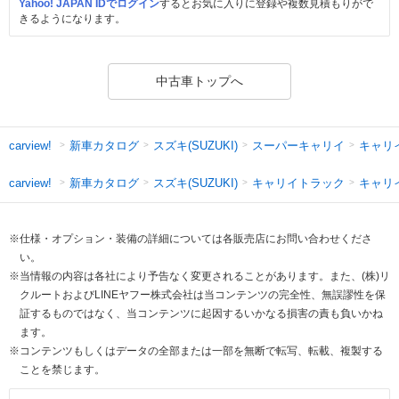
Yahoo! JAPAN IDでログイン
するとお気に入りに登録や複数見積もりがで
きるようになります。
中古車トップへ
新車カタログ
スズキ(SUZUKI)
スーパーキャリイ
キャリ
carview!
新車カタログ
スズキ(SUZUKI)
キャリイトラック
キャリ
carview!
※仕様・オプション・装備の詳細については各販売店にお問い合わせくださ
い。
※当情報の内容は各社により予告なく変更されることがあります。また、(株)リ
クルートおよびLINEヤフー株式会社は当コンテンツの完全性、無誤謬性を保
証するものではなく、当コンテンツに起因するいかなる損害の責も負いかね
ます。
※コンテンツもしくはデータの全部または一部を無断で転写、転載、複製する
ことを禁じます。