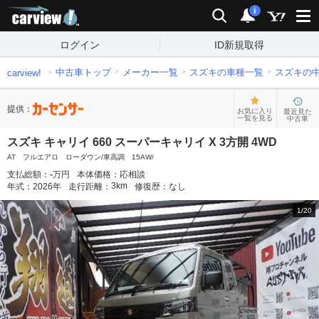
carview!
検索
通知
i
ログイン
ID新規取得
中古車トップ
メーカー一覧
スズキの車種一覧
スズキの
carview!
提供：
お気に入り
最近見た
一覧を見る
中古車
スズキ キャリイ 660 スーパーキャリイ X 3方開 4WD
AT フルエアロ ローダウン/車高調 15AW/
支払総額：
-
万円
本体価格：
応相談
3
km
年式：
2026
年
走行距離：
修復歴：
なし
1
/
20