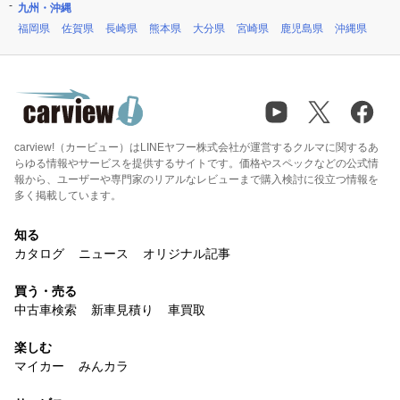
九州・沖縄
福岡県
佐賀県
長崎県
熊本県
大分県
宮崎県
鹿児島県
沖縄県
carview!（カービュー）はLINEヤフー株式会社が運営するクルマに関するあ
らゆる情報やサービスを提供するサイトです。価格やスペックなどの公式情
報から、ユーザーや専門家のリアルなレビューまで購入検討に役立つ情報を
多く掲載しています。
知る
カタログ
ニュース
オリジナル記事
買う・売る
中古車検索
新車見積り
車買取
楽しむ
マイカー
みんカラ