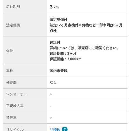
3
走行距離
km
法定整備付
法定整備
法定12ヶ月点検付※貨物など一部車両は6ヶ月
点検
保証付
詳細については、販売店にご確認ください。
保証
保証期間：3ヶ月
保証距離：3,000km
車検
国内未登録
修復歴
なし
ワンオーナー
○
正規輸入車
-
禁煙車
○
リサイクル
リ済込