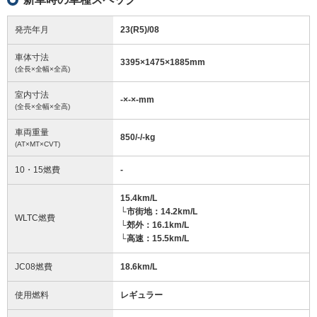
発売年月
23(R5)/08
車体寸法
3395
×
1475
×
1885
mm
(全長×全幅×全高)
室内寸法
-
×
-
×
-
mm
(全長×全幅×全高)
車両重量
850/-/-
kg
(AT×MT×CVT)
10・15燃費
-
15.4km/L
└市街地：14.2km/L
WLTC燃費
└郊外：16.1km/L
└高速：15.5km/L
JC08燃費
18.6km/L
使用燃料
レギュラー