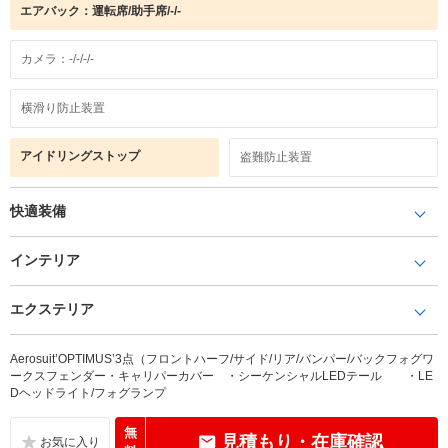
エアバック：運転席/助手席/-/-
カメラ：-/-/-/-
横滑り防止装置
アイドリングストップ
盗難防止装置
快適装備
インテリア
エクステリア
Aerosuit’OPTIMUS’3点（フロントハーフ/サイド/リア/バンパー/バックフォグワ
ークスフェンダー・キャリパーカバー ・シーケンシャルLEDテール ・LE
Dヘッドライト/フォグランプ
無
見積もり・在庫確認