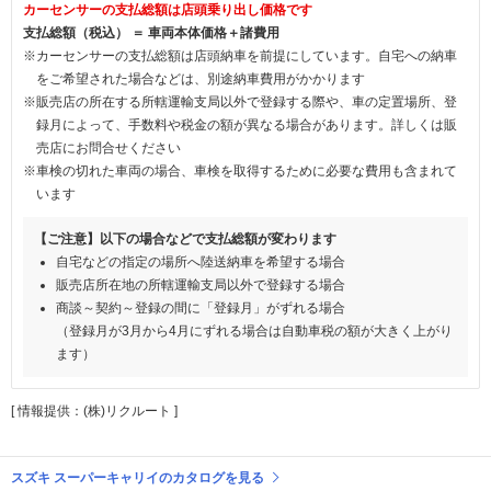
カーセンサーの支払総額は店頭乗り出し価格です
支払総額（税込） ＝ 車両本体価格＋諸費用
※カーセンサーの支払総額は店頭納車を前提にしています。自宅への納車
をご希望された場合などは、別途納車費用がかかります
※販売店の所在する所轄運輸支局以外で登録する際や、車の定置場所、登
録月によって、手数料や税金の額が異なる場合があります。詳しくは販
売店にお問合せください
※車検の切れた車両の場合、車検を取得するために必要な費用も含まれて
います
【ご注意】以下の場合などで支払総額が変わります
自宅などの指定の場所へ陸送納車を希望する場合
販売店所在地の所轄運輸支局以外で登録する場合
商談～契約～登録の間に「登録月」がずれる場合
（登録月が3月から4月にずれる場合は自動車税の額が大きく上がり
ます）
[ 情報提供：(株)リクルート ]
スズキ スーパーキャリイのカタログを見る