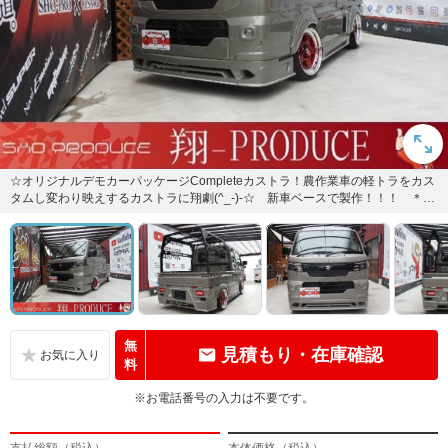
☆オリジナルデモカーパッケージCompleteカストラ！農作業車の軽トラをカス
タムし変わり映えするカストラに翔劇(^_-)-☆ 新車ベースで製作！！！ ＊軽
貨物登録
無
見積もり・在庫確認
料
※お電話番号の入力は不要です。
支払総額（税込）
本体価格（税込）