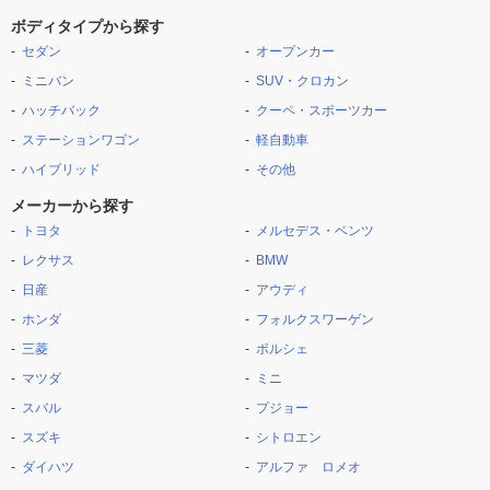
ボディタイプから探す
セダン
オープンカー
ミニバン
SUV・クロカン
ハッチバック
クーペ・スポーツカー
ステーションワゴン
軽自動車
ハイブリッド
その他
メーカーから探す
トヨタ
メルセデス・ベンツ
レクサス
BMW
日産
アウディ
ホンダ
フォルクスワーゲン
三菱
ポルシェ
マツダ
ミニ
スバル
プジョー
スズキ
シトロエン
ダイハツ
アルファ ロメオ