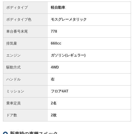
ボディタイプ
軽自動車
ボディタイプ色
モスグレーメタリック
車台番号末尾
778
排気量
660cc
エンジン
ガソリン(レギュラー)
駆動方式
4WD
ハンドル
右
ミッション
フロア4AT
乗車定員
2名
ドア数
2枚
新車時の車種スペック