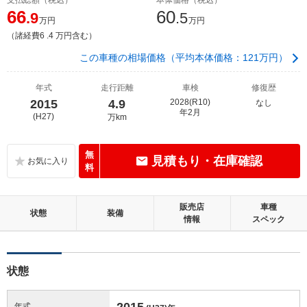
66
60
.9
.5
万円
万円
（諸経費6 .4 万円含む）
この車種の相場価格（平均本体価格：121万円）
年式
走行距離
車検
修復歴
2015
4.9
2028(R10)
なし
年2月
(H27)
万km
無
見積もり・在庫確認
料
販売店
車種
状態
装備
情報
スペック
状態
2015
年式