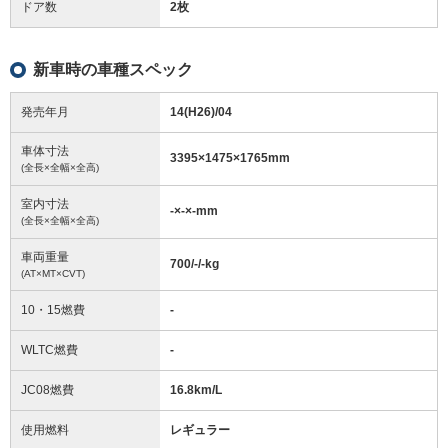
ドア数
2枚
新車時の車種スペック
発売年月
14(H26)/04
車体寸法
3395
×
1475
×
1765
mm
(全長×全幅×全高)
室内寸法
-
×
-
×
-
mm
(全長×全幅×全高)
車両重量
700/-/-
kg
(AT×MT×CVT)
10・15燃費
-
WLTC燃費
-
JC08燃費
16.8km/L
使用燃料
レギュラー