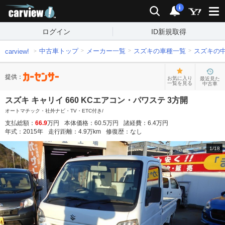
carview!
検索
通知
i
ログイン
ID新規取得
中古車トップ
メーカー一覧
スズキの車種一覧
スズキの
carview!
提供：
お気に入り
最近見た
一覧を見る
中古車
スズキ キャリイ 660 KCエアコン・パワステ 3方開
オートマチック・社外ナビ・TV・ETC付き/
支払総額：
66.9
万円
本体価格：
60.5
万円
諸経費：
6.4
万円
年式：
2015
年
走行距離：
4.9
万km
修復歴：
なし
1
/
18