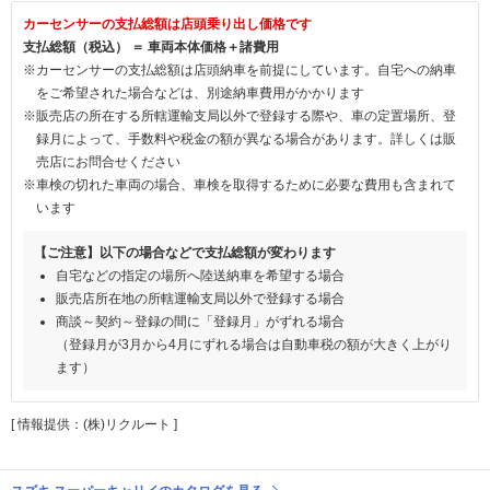
カーセンサーの支払総額は店頭乗り出し価格です
支払総額（税込） ＝ 車両本体価格＋諸費用
※カーセンサーの支払総額は店頭納車を前提にしています。自宅への納車
をご希望された場合などは、別途納車費用がかかります
※販売店の所在する所轄運輸支局以外で登録する際や、車の定置場所、登
録月によって、手数料や税金の額が異なる場合があります。詳しくは販
売店にお問合せください
※車検の切れた車両の場合、車検を取得するために必要な費用も含まれて
います
【ご注意】以下の場合などで支払総額が変わります
自宅などの指定の場所へ陸送納車を希望する場合
販売店所在地の所轄運輸支局以外で登録する場合
商談～契約～登録の間に「登録月」がずれる場合
（登録月が3月から4月にずれる場合は自動車税の額が大きく上がり
ます）
[ 情報提供：(株)リクルート ]