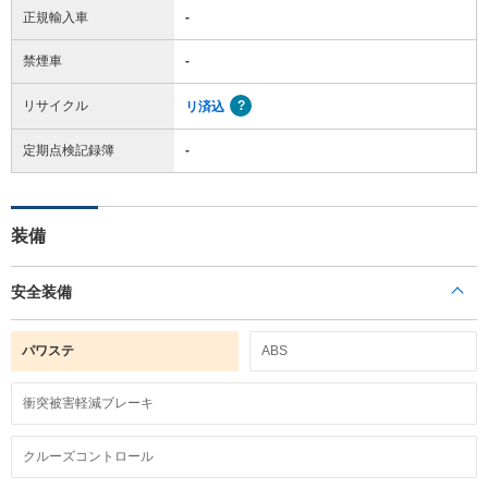
正規輸入車
-
禁煙車
-
リサイクル
リ済込
定期点検記録簿
-
装備
安全装備
パワステ
ABS
衝突被害軽減ブレーキ
クルーズコントロール