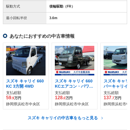
駆動方式
後輪駆動（FR）
最小回転半径
3.6
m
あなたにおすすめの中古車情報
スズキ キャリイ 660
スズキ キャリイ 660
スズキ キャリ
KC 3方開 4WD
KCエアコン・パワス
パーキャリイ 
テ農繁 3方開 4WD
型
支払総額
支払総額
支払総額
59
128
137
.9
万円
.0
万円
.7
万円
静岡県浜松市中央区
静岡県浜松市中央区
静岡県浜松市中
スズキ キャリイの中古車をもっと見る