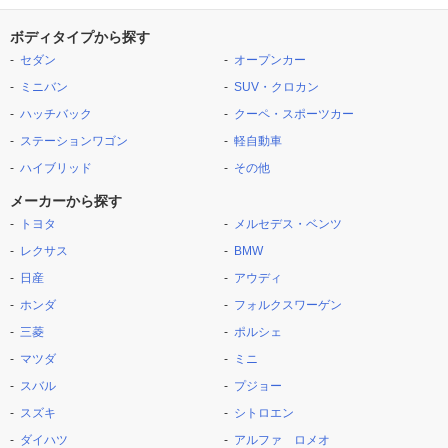
ボディタイプから探す
セダン
オープンカー
ミニバン
SUV・クロカン
ハッチバック
クーペ・スポーツカー
ステーションワゴン
軽自動車
ハイブリッド
その他
メーカーから探す
トヨタ
メルセデス・ベンツ
レクサス
BMW
日産
アウディ
ホンダ
フォルクスワーゲン
三菱
ポルシェ
マツダ
ミニ
スバル
プジョー
スズキ
シトロエン
ダイハツ
アルファ ロメオ