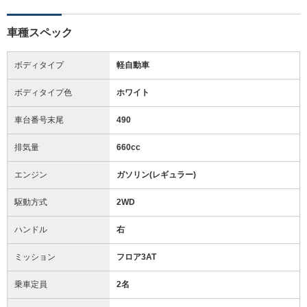
車種スペック
ボディタイプ
軽自動車
ボディタイプ色
ホワイト
車台番号末尾
490
排気量
660cc
エンジン
ガソリン(レギュラー)
駆動方式
2WD
ハンドル
右
ミッション
フロア3AT
乗車定員
2名