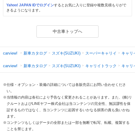
Yahoo! JAPAN IDでログイン
するとお気に入りに登録や複数見積もりがで
きるようになります。
中古車トップへ
新車カタログ
スズキ(SUZUKI)
スーパーキャリイ
キャリ
carview!
新車カタログ
スズキ(SUZUKI)
キャリイトラック
キャリ
carview!
※仕様・オプション・装備の詳細については各販売店にお問い合わせくださ
い。
※当情報の内容は各社により予告なく変更されることがあります。また、(株)リ
クルートおよびLINEヤフー株式会社は当コンテンツの完全性、無誤謬性を保
証するものではなく、当コンテンツに起因するいかなる損害の責も負いかね
ます。
※コンテンツもしくはデータの全部または一部を無断で転写、転載、複製する
ことを禁じます。