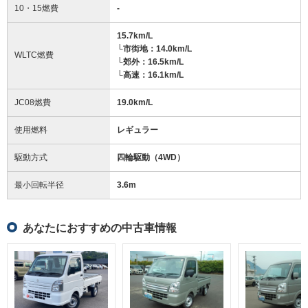
10・15燃費
-
15.7km/L
└市街地：14.0km/L
WLTC燃費
└郊外：16.5km/L
└高速：16.1km/L
JC08燃費
19.0km/L
使用燃料
レギュラー
駆動方式
四輪駆動（4WD）
最小回転半径
3.6
m
あなたにおすすめの中古車情報