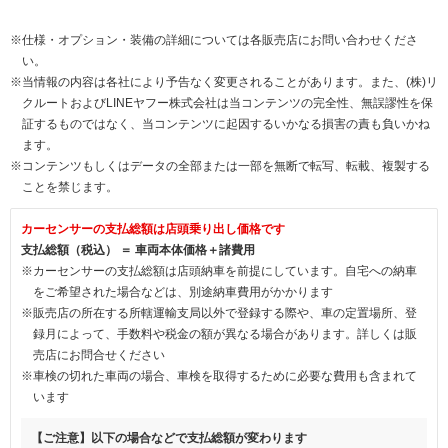
※仕様・オプション・装備の詳細については各販売店にお問い合わせくださ
い。
※当情報の内容は各社により予告なく変更されることがあります。また、(株)リ
クルートおよびLINEヤフー株式会社は当コンテンツの完全性、無誤謬性を保
証するものではなく、当コンテンツに起因するいかなる損害の責も負いかね
ます。
※コンテンツもしくはデータの全部または一部を無断で転写、転載、複製する
ことを禁じます。
カーセンサーの支払総額は店頭乗り出し価格です
支払総額（税込） ＝ 車両本体価格＋諸費用
※カーセンサーの支払総額は店頭納車を前提にしています。自宅への納車
をご希望された場合などは、別途納車費用がかかります
※販売店の所在する所轄運輸支局以外で登録する際や、車の定置場所、登
録月によって、手数料や税金の額が異なる場合があります。詳しくは販
売店にお問合せください
※車検の切れた車両の場合、車検を取得するために必要な費用も含まれて
います
【ご注意】以下の場合などで支払総額が変わります