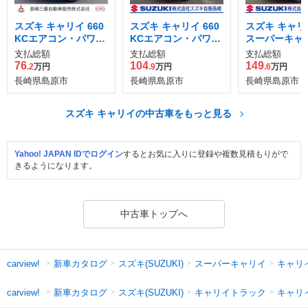
スズキ キャリイ 660
スズキ キャリイ 660
スズキ キャリイ
KCエアコン・パワス
KCエアコン・パワス
スーパーキャリ
テ 3方開 4WD
テ 3方開
3方開 4WD
支払総額
支払総額
支払総額
76
104
149
.2
万円
.9
万円
.6
万円
長崎県島原市
長崎県島原市
長崎県島原市
スズキ キャリイの中古車をもっと見る
Yahoo! JAPAN IDでログイン
するとお気に入りに登録や複数見積もりがで
きるようになります。
中古車トップへ
新車カタログ
スズキ(SUZUKI)
スーパーキャリイ
キャリ
carview!
新車カタログ
スズキ(SUZUKI)
キャリイトラック
キャリ
carview!