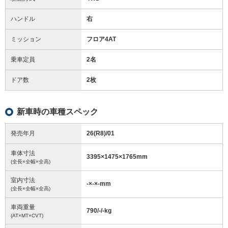
ハンドル
右
ミッション
フロア4AT
乗車定員
2名
ドア数
2枚
新車時の車種スペック
発売年月
26(R8)/01
車体寸法
3395
×
1475
×
1765
mm
(全長×全幅×全高)
室内寸法
-
×
-
×
-
mm
(全長×全幅×全高)
車両重量
790/-/-
kg
(AT×MT×CVT)