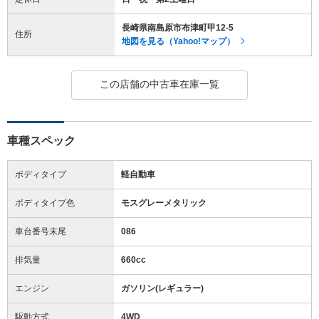
長崎県南島原市布津町甲12-5
住所
地図を見る（Yahoo!マップ）
この店舗の中古車在庫一覧
車種スペック
ボディタイプ
軽自動車
ボディタイプ色
モスグレーメタリック
車台番号末尾
086
排気量
660cc
エンジン
ガソリン(レギュラー)
駆動方式
4WD