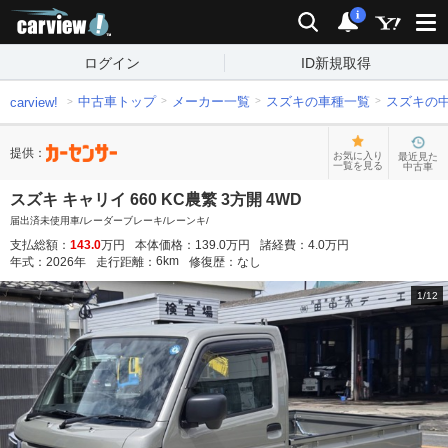
carview!
検索
通知
i
ログイン
ID新規取得
中古車トップ
メーカー一覧
スズキの車種一覧
スズキの
carview!
提供：
お気に入り
最近見た
一覧を見る
中古車
スズキ キャリイ 660 KC農繁 3方開 4WD
届出済未使用車/レーダーブレーキ/レーンキ/
支払総額：
143.0
万円
本体価格：
139.0
万円
諸経費：
4.0
万円
6
km
年式：
2026
年
走行距離：
修復歴：
なし
1
/
12