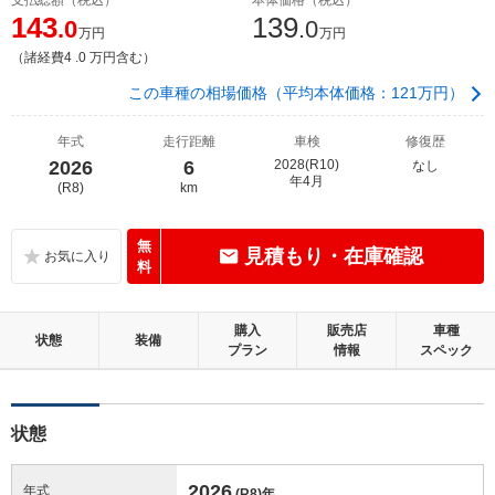
143
139
.0
.0
万円
万円
（諸経費4 .0 万円含む）
この車種の相場価格（平均本体価格：121万円）
年式
走行距離
車検
修復歴
2026
6
2028(R10)
なし
年4月
(R8)
km
無
見積もり・在庫確認
料
購入
販売店
車種
状態
装備
プラン
情報
スペック
状態
2026
年式
(R8)
年