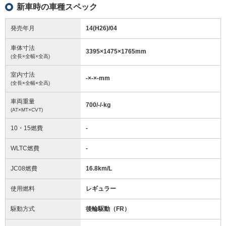
新車時の車種スペック
発売年月
14(H26)/04
車体寸法
3395
×
1475
×
1765
mm
(全長×全幅×全高)
室内寸法
-
×
-
×
-
mm
(全長×全幅×全高)
車両重量
700/-/-
kg
(AT×MT×CVT)
10・15燃費
-
WLTC燃費
-
JC08燃費
16.8km/L
使用燃料
レギュラー
駆動方式
後輪駆動（FR）