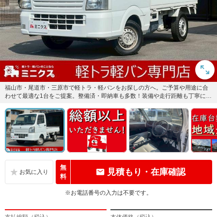
福山市・尾道市・三原市で軽トラ・軽バンをお探しの方へ。ご予算や用途に合
わせて最適な1台をご提案。整備済・即納車も多数！装備や走行距離も丁寧にご
案内します。まずはお気軽にお...
無
見積もり・在庫確認
料
※お電話番号の入力は不要です。
支払総額（税込）
本体価格（税込）