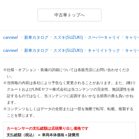
中古車トップへ
新車カタログ
スズキ(SUZUKI)
スーパーキャリイ
キャリ
carview!
新車カタログ
スズキ(SUZUKI)
キャリイトラック
キャリ
carview!
※仕様・オプション・装備の詳細については各販売店にお問い合わせくださ
い。
※当情報の内容は各社により予告なく変更されることがあります。また、(株)リ
クルートおよびLINEヤフー株式会社は当コンテンツの完全性、無誤謬性を保
証するものではなく、当コンテンツに起因するいかなる損害の責も負いかね
ます。
※コンテンツもしくはデータの全部または一部を無断で転写、転載、複製する
ことを禁じます。
カーセンサーの支払総額は店頭乗り出し価格です
支払総額（税込） ＝ 車両本体価格＋諸費用