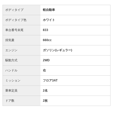
ボディタイプ
軽自動車
ボディタイプ色
ホワイト
車台番号末尾
833
排気量
660cc
エンジン
ガソリン(レギュラー)
駆動方式
2WD
ハンドル
右
ミッション
フロア3AT
乗車定員
2名
ドア数
2枚