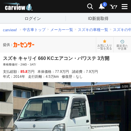
carview!
検索
通知
i
ログイン
ID新規取得
中古車トップ
メーカー一覧
スズキの車種一覧
スズキの
carview!
提供：
お気に入り
最近見た
一覧を見る
中古車
スズキ キャリイ 660 KCエアコン・パワステ 3方開
車検整備付・2WD・3AT/
支払総額：
85.8
万円
本体価格：
77.9
万円
諸経費：
7.9
万円
年式：
2014
年
走行距離：
4.5
万km
修復歴：
なし
1
/
20