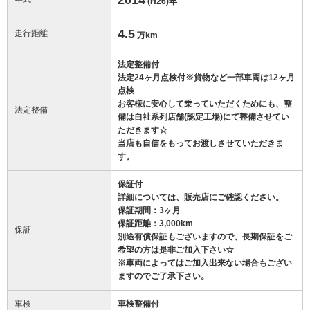
(H26)
年
4.5
走行距離
万km
法定整備付
法定24ヶ月点検付※貨物など一部車両は12ヶ月
点検
お客様に安心して乗っていただくためにも、整
法定整備
備は自社系列店舗(認定工場)にて整備させてい
ただきます☆
当店も自信をもってお渡しさせていただきま
す。
保証付
詳細については、販売店にご確認ください。
保証期間：3ヶ月
保証距離：3,000km
保証
別途有償保証もございますので、長期保証をご
希望の方は是非ご加入下さい☆
※車両によってはご加入出来ない場合もござい
ますのでご了承下さい。
車検
車検整備付