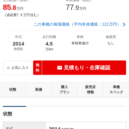
85
77
.8
.9
万円
万円
（諸経費7 .9 万円含む）
この車種の相場価格（平均本体価格：121万円）
年式
走行距離
車検
修復歴
2014
4.5
車検整備付
なし
(H26)
万km
無
見積もり・在庫確認
料
購入
販売店
車種
状態
装備
プラン
情報
スペック
状態
2014
年式