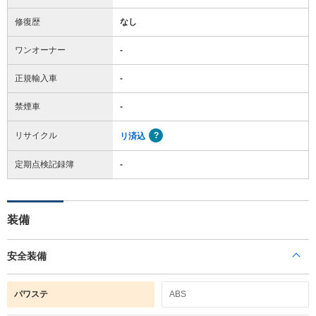
修復歴
なし
ワンオーナー
-
正規輸入車
-
禁煙車
-
リサイクル
リ済込
定期点検記録簿
-
装備
安全装備
パワステ
ABS