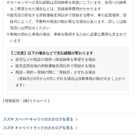
※カーセンサーの支払総額は店頭納車を前提にしています。自宅への納車
をご希望された場合などは、別途納車費用がかかります
※販売店の所在する所轄運輸支局以外で登録する際や、車の定置場所、登
録月によって、手数料や税金の額が異なる場合があります。詳しくは販
売店にお問合せください
※車検の切れた車両の場合、車検を取得するために必要な費用も含まれて
います
【ご注意】以下の場合などで支払総額が変わります
自宅などの指定の場所へ陸送納車を希望する場合
販売店所在地の所轄運輸支局以外で登録する場合
商談～契約～登録の間に「登録月」がずれる場合
（登録月が3月から4月にずれる場合は自動車税の額が大きく上がり
ます）
[ 情報提供：(株)リクルート ]
スズキ スーパーキャリイのカタログを見る
スズキ キャリイトラックのカタログを見る