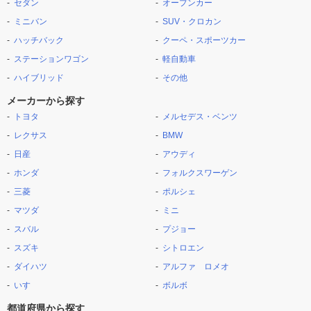
セダン
オープンカー
ミニバン
SUV・クロカン
ハッチバック
クーペ・スポーツカー
ステーションワゴン
軽自動車
ハイブリッド
その他
メーカーから探す
トヨタ
メルセデス・ベンツ
レクサス
BMW
日産
アウディ
ホンダ
フォルクスワーゲン
三菱
ポルシェ
マツダ
ミニ
スバル
プジョー
スズキ
シトロエン
ダイハツ
アルファ ロメオ
いすゞ
ボルボ
都道府県から探す