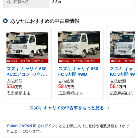
最小回転半径
3.6
m
あなたにおすすめの中古車情報
スズキ キャリイ 660
スズキ キャリイ 660
スズキ キャリイ
KCエアコン・パワス
FC 3方開 4WD
KC 3方開 4W
テ 3方開
支払総額
支払総額
支払総額
65
59
59
.8
万円
.8
万円
.8
万円
広島県福山市
広島県福山市
広島県福山市
スズキ キャリイの中古車をもっと見る
Yahoo! JAPAN IDでログイン
するとお気に入りに登録や複数見積もりがで
きるようになります。