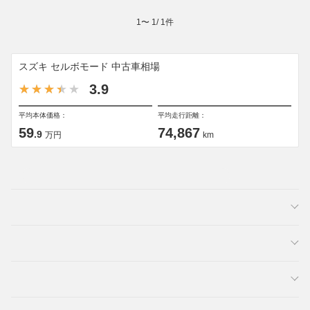
1
〜
1
/
1
件
スズキ セルボモード 中古車相場
3.9
平均本体価格：
平均走行距離：
59
74,867
.9
万円
km