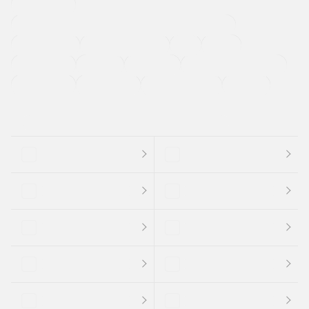
寒冷地仕様車
過給機設定モデル（ターボ・スーパーチャージャーなど)
ETC
CDプレーヤー
カーナビゲーション
禁煙車
法定整備付き
保証付き
エアバッグ
ディスチャージドランプ
支払総顔あり
クーポンあり
車両品質評価書付
新着車両