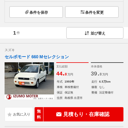
条件を保存
条件を変更
1
件
並び替え
スズキ
セルボモード 660 Mセレクション
支払総額
本体価格
.
.
44
39
8
8
万円
万円
年式
1993年
走行
6.5万km
車検
車検整備付
修復
なし
保証
保証無
整備
法定整備付
住所
島根県 出雲市
無
見積もり・在庫確認
料