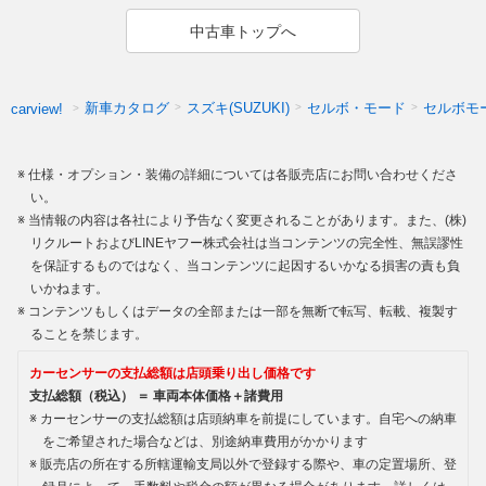
中古車トップへ
新車カタログ
スズキ(SUZUKI)
セルボ・モード
セルボモ
carview!
仕様・オプション・装備の詳細については各販売店にお問い合わせくださ
い。
当情報の内容は各社により予告なく変更されることがあります。また、(株)
リクルートおよびLINEヤフー株式会社は当コンテンツの完全性、無誤謬性
を保証するものではなく、当コンテンツに起因するいかなる損害の責も負
いかねます。
コンテンツもしくはデータの全部または一部を無断で転写、転載、複製す
ることを禁じます。
カーセンサーの支払総額は店頭乗り出し価格です
支払総額（税込） ＝ 車両本体価格＋諸費用
カーセンサーの支払総額は店頭納車を前提にしています。自宅への納車
をご希望された場合などは、別途納車費用がかかります
販売店の所在する所轄運輸支局以外で登録する際や、車の定置場所、登