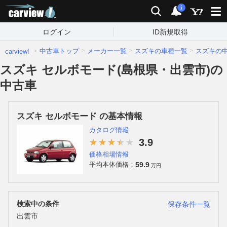
carview!
検索
通知
i
ログイン
ID新規取得
中古車トップ
メーカー一覧
スズキの車種一覧
スズキの
carview!
スズキ セルボモード(島根県・出雲市)の
中古車
スズキ セルボモード の基本情報
カタログ情報
3.9
価格相場情報
59.9
平均本体価格：
万円
検索中の条件
保存条件一覧
出雲市