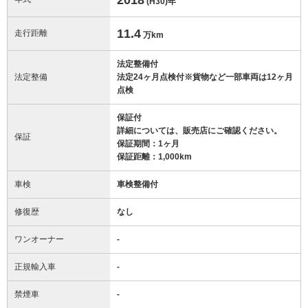
(H30)
年
11.4
走行距離
万km
法定整備付
法定整備
法定24ヶ月点検付※貨物など一部車両は12ヶ月
点検
保証付
詳細については、販売店にご確認ください。
保証
保証期間：1ヶ月
保証距離：1,000km
車検
車検整備付
修復歴
なし
ワンオーナー
-
正規輸入車
-
禁煙車
-