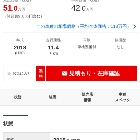
51
42
.0
.0
万円
万円
（諸経費9 .0 万円含む）
この車種の相場価格（平均本体価格：118万円）
年式
走行距離
車検
修復歴
2018
11.4
車検整備付
なし
(H30)
万km
無
見積もり・在庫確認
料
販売店
車種
状態
装備
情報
スペック
状態
2018
年式