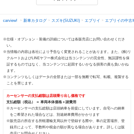
新車カタログ
スズキ(SUZUKI)
エブリイ
エブリイの中古
carview!
※仕様・オプション・装備の詳細については各販売店にお問い合わせくださ
い。
※当情報の内容は各社により予告なく変更されることがあります。また、(株)リ
クルートおよびLINEヤフー株式会社は当コンテンツの完全性、無誤謬性を保
証するものではなく、当コンテンツに起因するいかなる損害の責も負いかね
ます。
※コンテンツもしくはデータの全部または一部を無断で転写、転載、複製する
ことを禁じます。
カーセンサーの支払総額は店頭乗り出し価格です
支払総額（税込） ＝ 車両本体価格＋諸費用
※カーセンサーの支払総額は店頭納車を前提にしています。自宅への納車
をご希望された場合などは、別途納車費用がかかります
※販売店の所在する所轄運輸支局以外で登録する際や、車の定置場所、登
録月によって、手数料や税金の額が異なる場合があります。詳しくは販
売店にお問合せください