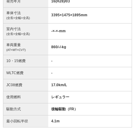
発売年月
16(H28)/03
車体寸法
3395
×
1475
×
1895
mm
(全長×全幅×全高)
室内寸法
-
×
-
×
-
mm
(全長×全幅×全高)
車両重量
860/-/-
kg
(AT×MT×CVT)
10・15燃費
-
WLTC燃費
-
JC08燃費
17.0km/L
使用燃料
レギュラー
駆動方式
後輪駆動（FR）
最小回転半径
4.1
m