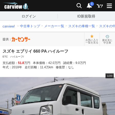
carview!
検索
通知
i
ログイン
ID新規取得
中古車トップ
メーカー一覧
スズキの車種一覧
スズキの
carview!
提供：
お気に入り
最近見た
一覧を見る
中古車
スズキ エブリイ 660 PA ハイルーフ
ETC ハイルーフ/
支払総額：
51.0
万円
本体価格：
42.0
万円
諸経費：
9.0
万円
年式：
2018
年
走行距離：
11.4
万km
修復歴：
なし
1
/
20