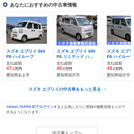
あなたにおすすめの中古車情報
スズキ エブリイ 660
スズキ エブリイ 660
スズキ エブリイ
PA ハイルーフ
PA リミテッド ハイ
PA ハイルー
ルーフ
支払総額
支払総額
支払総額
47
49
49
.0
万円
.8
万円
.8
万円
愛知県あま市
愛知県稲沢市
愛知県稲沢市
スズキ エブリイの中古車をもっと見る
Yahoo! JAPAN IDでログイン
するとお気に入りに登録や複数見積もりがで
きるようになります。
中古車トップへ