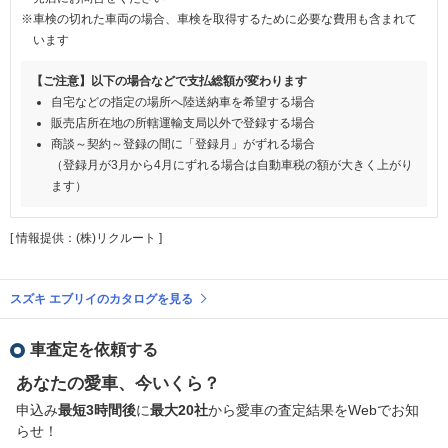
※車検の切れた車両の場合、車検を取得するために必要な費用も含まれて
います
【ご注意】以下の場合などで支払総額が変わります
自宅などの指定の場所へ陸送納車を希望する場合
販売店所在地の所轄運輸支局以外で登録する場合
商談～契約～登録の間に「登録月」がずれる場合
（登録月が3月から4月にずれる場合は自動車税の額が大きく上がり
ます）
[ 情報提供：(株)リクルート ]
スズキ エブリイのカタログを見る
車査定を依頼する
あなたの愛車、今いくら？
申込み
最短3時間後
に
最大20社
から愛車の査定結果をWebでお知
らせ！