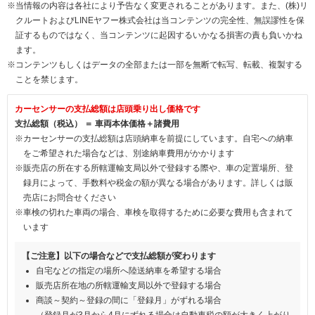
※当情報の内容は各社により予告なく変更されることがあります。また、(株)リ
クルートおよびLINEヤフー株式会社は当コンテンツの完全性、無誤謬性を保
証するものではなく、当コンテンツに起因するいかなる損害の責も負いかね
ます。
※コンテンツもしくはデータの全部または一部を無断で転写、転載、複製する
ことを禁じます。
カーセンサーの支払総額は店頭乗り出し価格です
支払総額（税込） ＝ 車両本体価格＋諸費用
※カーセンサーの支払総額は店頭納車を前提にしています。自宅への納車
をご希望された場合などは、別途納車費用がかかります
※販売店の所在する所轄運輸支局以外で登録する際や、車の定置場所、登
録月によって、手数料や税金の額が異なる場合があります。詳しくは販
売店にお問合せください
※車検の切れた車両の場合、車検を取得するために必要な費用も含まれて
います
【ご注意】以下の場合などで支払総額が変わります
自宅などの指定の場所へ陸送納車を希望する場合
販売店所在地の所轄運輸支局以外で登録する場合
商談～契約～登録の間に「登録月」がずれる場合
（登録月が3月から4月にずれる場合は自動車税の額が大きく上がり