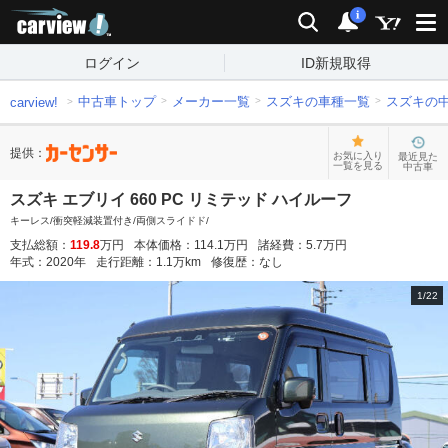
carview!
検索
通知
i
ログイン
ID新規取得
中古車トップ
メーカー一覧
スズキの車種一覧
スズキの
carview!
提供：
お気に入り
最近見た
一覧を見る
中古車
スズキ エブリイ 660 PC リミテッド ハイルーフ
キーレス/衝突軽減装置付き/両側スライドド/
支払総額：
119.8
万円
本体価格：
114.1
万円
諸経費：
5.7
万円
年式：
2020
年
走行距離：
1.1
万km
修復歴：
なし
1
/
22