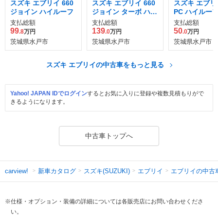
スズキ エブリイ 660
スズキ エブリイ 660
スズキ エブリイ
ジョイン ハイルーフ
ジョイン ターボ ハイ
PC ハイルー
ルーフ 4WD
支払総額
支払総額
支払総額
99
139
50
.8
万円
.0
万円
.0
万円
茨城県水戸市
茨城県水戸市
茨城県水戸市
スズキ エブリイの中古車をもっと見る
Yahoo! JAPAN IDでログイン
するとお気に入りに登録や複数見積もりがで
きるようになります。
中古車トップへ
新車カタログ
スズキ(SUZUKI)
エブリイ
エブリイの中古
carview!
※仕様・オプション・装備の詳細については各販売店にお問い合わせくださ
い。