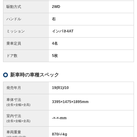
駆動方式
2WD
ハンドル
右
ミッション
インパネ4AT
乗車定員
4名
ドア数
5枚
新車時の車種スペック
発売年月
19(R1)/10
車体寸法
3395
×
1475
×
1895
mm
(全長×全幅×全高)
室内寸法
-
×
-
×
-
mm
(全長×全幅×全高)
車両重量
870/-/-
kg