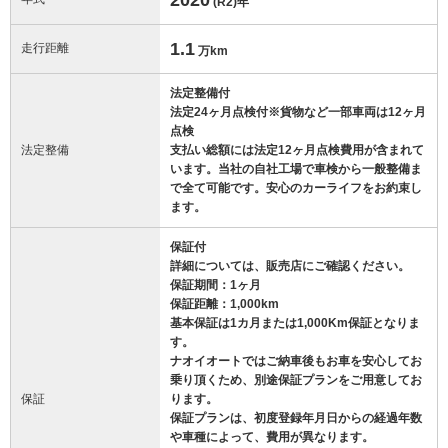
(R2)
年
1.1
走行距離
万km
法定整備付
法定24ヶ月点検付※貨物など一部車両は12ヶ月
点検
法定整備
支払い総額には法定12ヶ月点検費用が含まれて
います。当社の自社工場で車検から一般整備ま
で全て可能です。安心のカーライフをお約束し
ます。
保証付
詳細については、販売店にご確認ください。
保証期間：1ヶ月
保証距離：1,000km
基本保証は1カ月または1,000Km保証となりま
す。
ナオイオートではご納車後もお車を安心してお
乗り頂くため、別途保証プランをご用意してお
保証
ります。
保証プランは、初度登録年月日からの経過年数
や車種によって、費用が異なります。