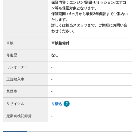
保証内容：エンジン/足回り/ミッション/エアコ
ン等も保証対象となります。
保証期間：6ヵ月から最長2年保証までご案内い
たします。
詳しくは担当スタッフまで、ご気軽にお問い合
わせください。
車検
車検整備付
修復歴
なし
ワンオーナー
-
正規輸入車
-
禁煙車
-
リサイクル
リ済込
定期点検記録簿
-