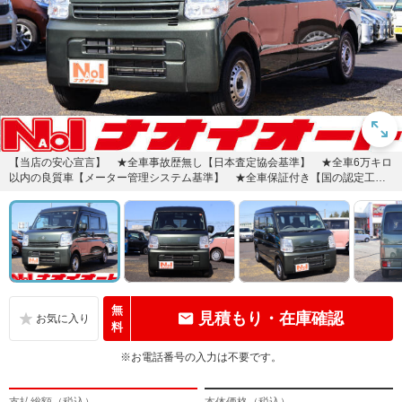
【当店の安心宣言】 ★全車事故歴無し【日本査定協会基準】 ★全車6万キロ
以内の良質車【メーター管理システム基準】 ★全車保証付き【国の認定工場
（自社工場）で整備】快適なカ...
無
見積もり・在庫確認
料
※お電話番号の入力は不要です。
支払総額（税込）
本体価格（税込）