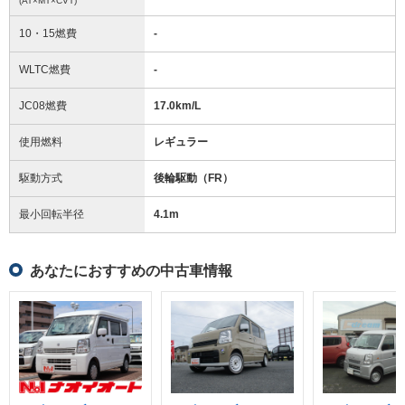
(AT×MT×CVT)
10・15燃費
-
WLTC燃費
-
JC08燃費
17.0km/L
使用燃料
レギュラー
駆動方式
後輪駆動（FR）
最小回転半径
4.1
m
あなたにおすすめの中古車情報