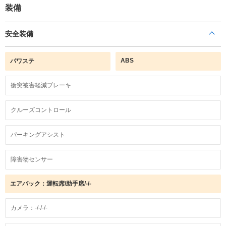
装備
安全装備
ABS
パワステ
衝突被害軽減ブレーキ
クルーズコントロール
パーキングアシスト
障害物センサー
エアバック：運転席/助手席/-/-
カメラ：-/-/-/-