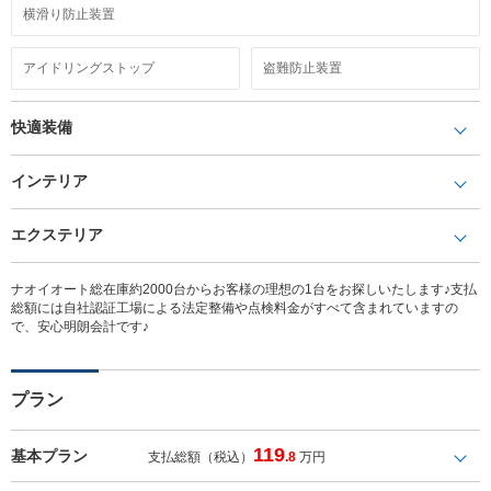
横滑り防止装置
アイドリングストップ
盗難防止装置
快適装備
インテリア
エクステリア
ナオイオート総在庫約2000台からお客様の理想の1台をお探しいたします♪支払
総額には自社認証工場による法定整備や点検料金がすべて含まれていますの
で、安心明朗会計です♪
プラン
119
基本プラン
支払総額（税込）
.8
万円