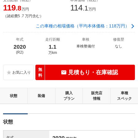
119
114
.8
.1
万円
万円
（諸経費5 .7 万円含む）
この車種の相場価格（平均本体価格：118万円）
年式
走行距離
車検
修復歴
2020
1.1
車検整備付
なし
(R2)
万km
無
見積もり・在庫確認
料
購入
販売店
車種
状態
装備
プラン
情報
スペック
状態
2020
年式