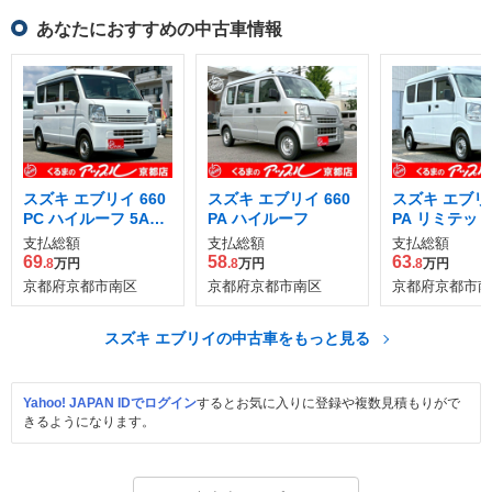
あなたにおすすめの中古車情報
スズキ エブリイ 660
スズキ エブリイ 660
スズキ エブリイ
PC ハイルーフ 5AGS
PA ハイルーフ
PA リミテッド
車
ルーフ
支払総額
支払総額
支払総額
69
58
63
.8
万円
.8
万円
.8
万円
京都府京都市南区
京都府京都市南区
京都府京都市南
スズキ エブリイの中古車をもっと見る
Yahoo! JAPAN IDでログイン
するとお気に入りに登録や複数見積もりがで
きるようになります。