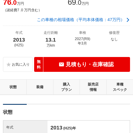
76
69
.0
.0
万円
万円
（諸経費7 .0 万円含む）
この車種の相場価格（平均本体価格：47万円）
年式
走行距離
車検
修復歴
2013
13.1
2027(R9)
なし
年3月
(H25)
万km
無
見積もり・在庫確認
料
購入
販売店
車種
状態
装備
プラン
情報
スペック
状態
2013
年式
(H25)
年