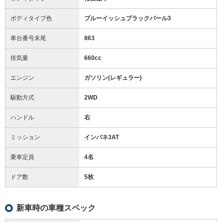
ボディタイプ色
ブルーイッシュブラックパール3
車台番号末尾
863
排気量
660cc
エンジン
ガソリン(レギュラー)
駆動方式
2WD
ハンドル
右
ミッション
インパネ3AT
乗車定員
4名
ドア数
5枚
新車時の車種スペック