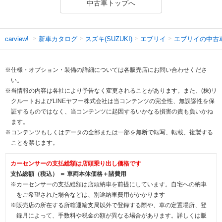
中古車トップへ
新車カタログ
スズキ(SUZUKI)
エブリイ
エブリイの中古
carview!
※仕様・オプション・装備の詳細については各販売店にお問い合わせくださ
い。
※当情報の内容は各社により予告なく変更されることがあります。また、(株)リ
クルートおよびLINEヤフー株式会社は当コンテンツの完全性、無誤謬性を保
証するものではなく、当コンテンツに起因するいかなる損害の責も負いかね
ます。
※コンテンツもしくはデータの全部または一部を無断で転写、転載、複製する
ことを禁じます。
カーセンサーの支払総額は店頭乗り出し価格です
支払総額（税込） ＝ 車両本体価格＋諸費用
※カーセンサーの支払総額は店頭納車を前提にしています。自宅への納車
をご希望された場合などは、別途納車費用がかかります
※販売店の所在する所轄運輸支局以外で登録する際や、車の定置場所、登
録月によって、手数料や税金の額が異なる場合があります。詳しくは販