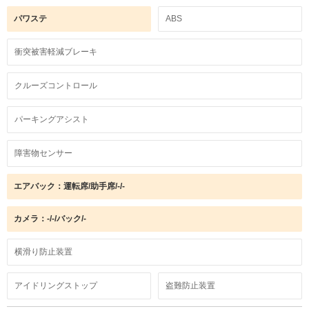
パワステ
ABS
衝突被害軽減ブレーキ
クルーズコントロール
パーキングアシスト
障害物センサー
エアバック：運転席/助手席/-/-
カメラ：-/-/バック/-
横滑り防止装置
アイドリングストップ
盗難防止装置