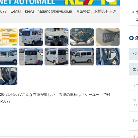
77 E-Mail keiyu＿nagano＠keiyu.co.jp お気軽に、お問合せ下さ
パ
エ
キ
6-214-5077こんな在庫が欲しい！希望の車種は「ケーユー」で検
カ
5077
-/-/-
TV:
ミ