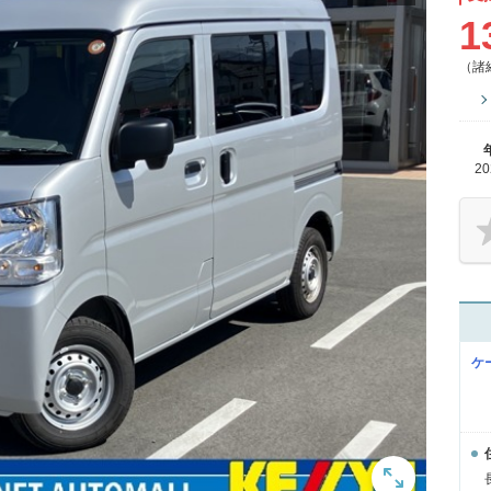
1
（諸
2
ケ