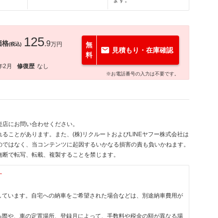
ます。
125
価格
.9
万円
無
(税込)
見積もり・在庫確認
料
年2月
修復歴
なし
※お電話番号の入力は不要です。
売店にお問い合わせください。
ることがあります。また、(株)リクルートおよびLINEヤフー株式会社は
のではなく、当コンテンツに起因するいかなる損害の責も負いかねます。
無断で転写、転載、複製することを禁じます。
す
しています。自宅への納車をご希望された場合などは、別途納車費用が
る際や、車の定置場所、登録月によって、手数料や税金の額が異なる場