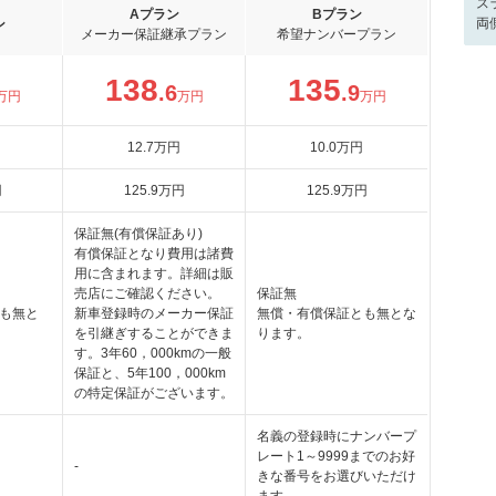
ス
Aプラン
Bプラン
両
ン
メーカー保証継承プラン
希望ナンバープラン
138
135
.6
.9
万円
万円
万円
12
.7
万円
10
.0
万円
円
125
.9
万円
125
.9
万円
保証無(有償保証あり)
有償保証となり費用は諸費
用に含まれます。詳細は販
売店にご確認ください。
保証無
も無と
新車登録時のメーカー保証
無償・有償保証とも無とな
を引継ぎすることができま
ります。
す。3年60，000kmの一般
保証と、5年100，000km
の特定保証がございます。
名義の登録時にナンバープ
レート1～9999までのお好
-
きな番号をお選びいただけ