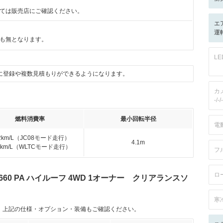
ては販売店にご確認ください。
エ
運転
も無となります。
L
に登録や複数見積もりができるようになります。
カ
-/-/-
燃料消費率
最小回転半径
電
.2km/L（JC08モード走行）
4.1m
.6km/L（WLTCモード走行）
フ
ロ
60 PA ハイルーフ 4WD 1オーナー クリアランスソ
寒
。上記の仕様・オプション・装備もご確認ください。