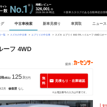
掲載レビュー
326,001
件
時点
※新車カタログのある自動車総合情報
2026.08.09
ログ
中古車検索
新車見積り
車買取
ニュース
種一覧
スズキの中古車
エブリイの中古車
スズキ エブリイ 660 PA ハイルーフ 4WD 
ルーフ 4WD
提供：
125
価格
.9
万円
無
(税込)
見積もり・在庫確認
料
年2月
修復歴
なし
※お電話番号の入力は不要です。
1
/
20
支