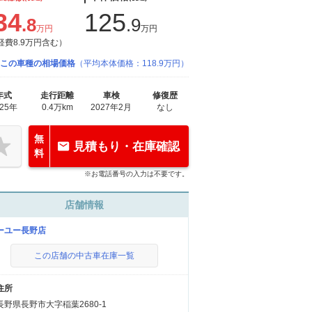
34
125
.8
.9
万円
万円
経費8.9万円含む）
この車種の相場価格
（平均本体価格：118.9万円）
年式
走行距離
車検
修復歴
025年
0.4万km
2027年2月
なし
無
見積もり・在庫確認
料
※お電話番号の入力は不要です。
店舗情報
ーユー長野店
この店舗の中古車在庫一覧
住所
長野県長野市大字稲葉2680-1