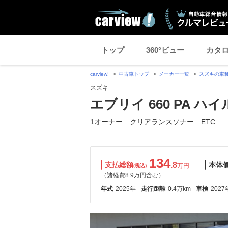
トップ
360°ビュー
カタ
carview!
中古車トップ
メーカー一覧
スズキの車
スズキ
エブリイ 660 PA ハイ
1オーナー クリアランスソナー ETC
134
支払総額
.8
本体
万円
(税込)
（諸経費8.9万円含む）
年式
2025年
走行距離
0.4万km
車検
2027