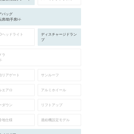
アバッグ
席/助手席/-/-
EDヘッドライト
ディスチャージドラン
プ
メラ
/-
動リアゲート
サンルーフ
ルエアロ
アルミホイール
ーダウン
リフトアップ
冷地仕様
過給機設定モデル