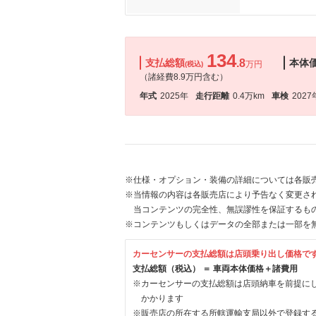
134
支払総額
.8
本体
万円
(税込)
（諸経費8.9万円含む）
年式
2025年
走行距離
0.4万km
車検
2027
※仕様・オプション・装備の詳細については各販
※当情報の内容は各販売店により予告なく変更され
当コンテンツの完全性、無誤謬性を保証するも
※コンテンツもしくはデータの全部または一部を
カーセンサーの支払総額は店頭乗り出し価格で
支払総額（税込） ＝ 車両本体価格＋諸費用
※カーセンサーの支払総額は店頭納車を前提に
かかります
※販売店の所在する所轄運輸支局以外で登録す