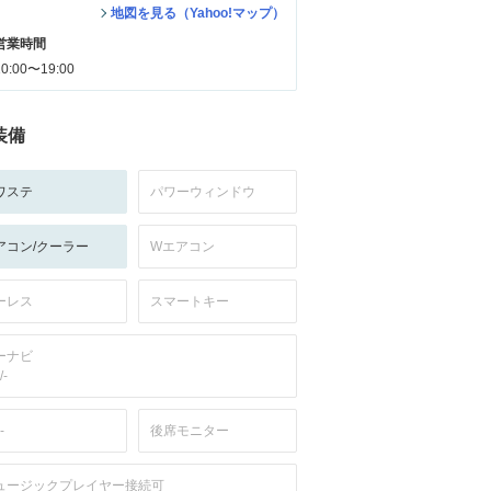
地図を見る（Yahoo!マップ）
営業時間
10:00〜19:00
装備
ワステ
パワーウィンドウ
アコン/クーラー
Wエアコン
ーレス
スマートキー
ーナビ
/-
-
後席モニター
ュージックプレイヤー接続可