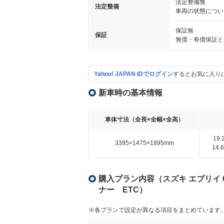
法定整備無
法定整備
車両の状態につい
保証無
保証
無償・有償保証と
Yahoo! JAPAN IDでログイン
するとお気に入り
新車時の基本情報
車体寸法（全長×全幅×全高）
19
3395×1475×1895mm
14
購入プラン内容（スズキ エブリイ 6
ナー ETC）
※各プランで設定が異なる項目をまとめています