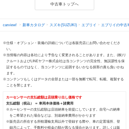
中古車トップへ
新車カタログ
スズキ(SUZUKI)
エブリイ
エブリイの中古
carview!
※仕様・オプション・装備の詳細については各販売店にお問い合わせくださ
い。
※当情報の内容は各社により予告なく変更されることがあります。また、(株)リ
クルートおよびLINEヤフー株式会社は当コンテンツの完全性、無誤謬性を保
証するものではなく、当コンテンツに起因するいかなる損害の責も負いかね
ます。
※コンテンツもしくはデータの全部または一部を無断で転写、転載、複製する
ことを禁じます。
カーセンサーの支払総額は店頭乗り出し価格です
支払総額（税込） ＝ 車両本体価格＋諸費用
※カーセンサーの支払総額は店頭納車を前提にしています。自宅への納車
をご希望された場合などは、別途納車費用がかかります
※販売店の所在する所轄運輸支局以外で登録する際や、車の定置場所、登
録月によって、手数料や税金の額が異なる場合があります。詳しくは販