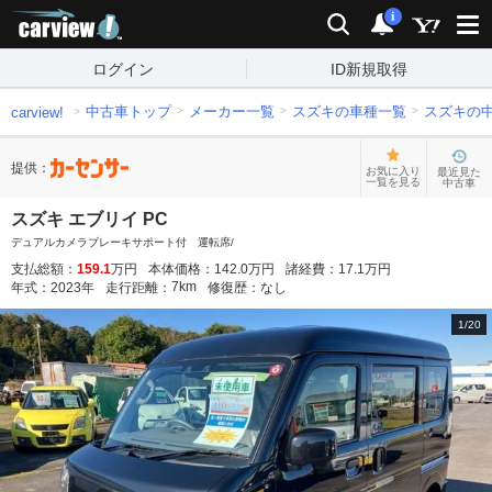
carview!
検索
通知
i
ログイン
ID新規取得
中古車トップ
メーカー一覧
スズキの車種一覧
スズキの
carview!
提供：
お気に入り
最近見た
一覧を見る
中古車
スズキ エブリイ PC
デュアルカメラブレーキサポート付 運転席/
支払総額：
159.1
万円
本体価格：
142.0
万円
諸経費：
17.1
万円
7
km
年式：
2023
年
走行距離：
修復歴：
なし
1
/
20