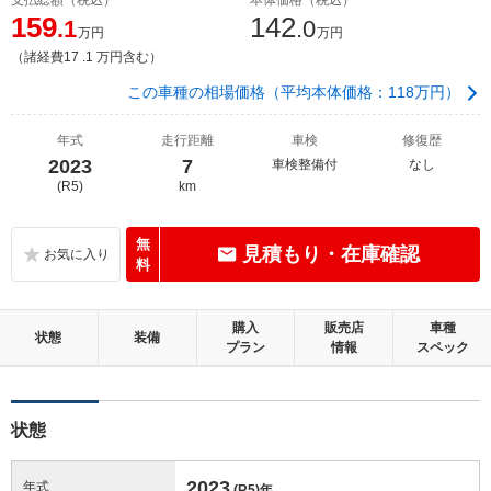
159
142
.1
.0
万円
万円
（諸経費17 .1 万円含む）
この車種の相場価格（平均本体価格：118万円）
年式
走行距離
車検
修復歴
2023
7
車検整備付
なし
(R5)
km
無
見積もり・在庫確認
料
購入
販売店
車種
状態
装備
プラン
情報
スペック
状態
2023
年式
(R5)
年