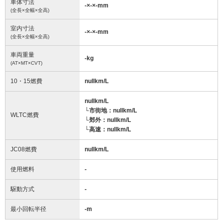
車体寸法
-
×
-
×
-
mm
(全長×全幅×全高)
室内寸法
-
×
-
×
-
mm
(全長×全幅×全高)
車両重量
-
kg
(AT×MT×CVT)
10・15燃費
nullkm/L
nullkm/L
└市街地：nullkm/L
WLTC燃費
└郊外：nullkm/L
└高速：nullkm/L
JC08燃費
nullkm/L
使用燃料
-
駆動方式
-
最小回転半径
-
m