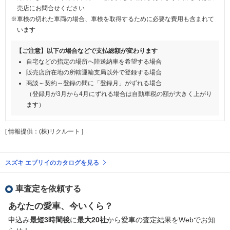
売店にお問合せください
※車検の切れた車両の場合、車検を取得するために必要な費用も含まれて
います
【ご注意】以下の場合などで支払総額が変わります
自宅などの指定の場所へ陸送納車を希望する場合
販売店所在地の所轄運輸支局以外で登録する場合
商談～契約～登録の間に「登録月」がずれる場合
（登録月が3月から4月にずれる場合は自動車税の額が大きく上がり
ます）
[ 情報提供：(株)リクルート ]
スズキ エブリイのカタログを見る
車査定を依頼する
あなたの愛車、今いくら？
申込み
最短3時間後
に
最大20社
から愛車の査定結果をWebでお知