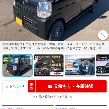
村沢自動車は土日でも休まず営業・整備・鈑金・保険・ロードサービス等も業
務致しております！旗日・祝日のみお休みを頂いております。取り急ぎ・直接
のお問い合わせはTEL029-...
無
見積もり・在庫確認
料
※お電話番号の入力は不要です。
支払総額（税込）
本体価格（税込）