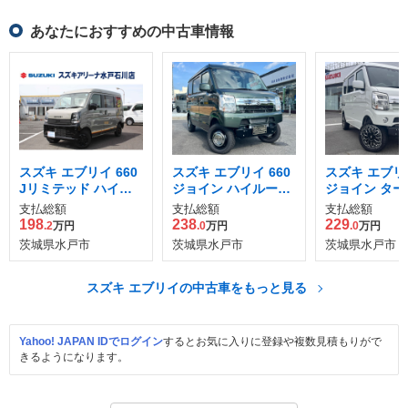
あなたにおすすめの中古車情報
スズキ エブリイ 660
スズキ エブリイ 660
スズキ エブリイ
Jリミテッド ハイル
ジョイン ハイルーフ
ジョイン ター
ーフ
4WD
ルーフ 4WD
支払総額
支払総額
支払総額
198
238
229
.2
万円
.0
万円
.0
万円
茨城県水戸市
茨城県水戸市
茨城県水戸市
スズキ エブリイの中古車をもっと見る
Yahoo! JAPAN IDでログイン
するとお気に入りに登録や複数見積もりがで
きるようになります。