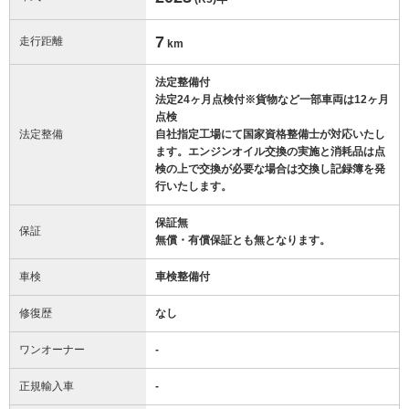
7
走行距離
km
法定整備付
法定24ヶ月点検付※貨物など一部車両は12ヶ月
点検
法定整備
自社指定工場にて国家資格整備士が対応いたし
ます。エンジンオイル交換の実施と消耗品は点
検の上で交換が必要な場合は交換し記録簿を発
行いたします。
保証無
保証
無償・有償保証とも無となります。
車検
車検整備付
修復歴
なし
ワンオーナー
-
正規輸入車
-