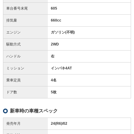
車台番号末尾
605
排気量
660cc
エンジン
ガソリン(不明)
駆動方式
2WD
ハンドル
右
ミッション
インパネ4AT
乗車定員
4名
ドア数
5枚
新車時の車種スペック
発売年月
24(R6)/02