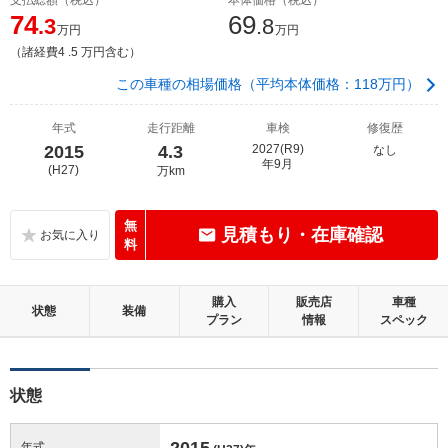
74
69
.3
.8
万円
万円
（諸経費4 .5 万円含む）
この車種の相場価格（平均本体価格：118万円）
年式
走行距離
車検
修復歴
2015
4.3
2027(R9)
なし
年9月
(H27)
万km
無
見積もり・在庫確認
料
購入
販売店
車種
状態
装備
プラン
情報
スペック
状態
2015
年式