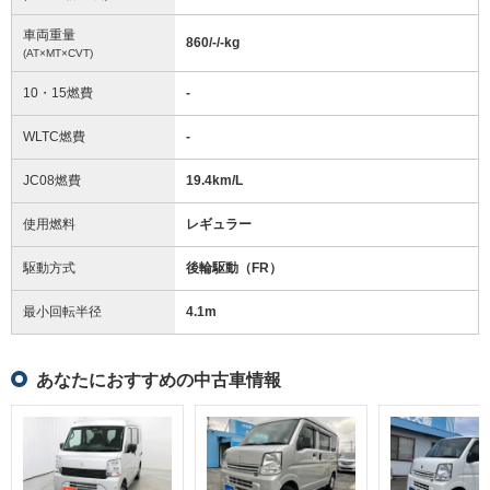
車両重量
860/-/-
kg
(AT×MT×CVT)
10・15燃費
-
WLTC燃費
-
JC08燃費
19.4km/L
使用燃料
レギュラー
駆動方式
後輪駆動（FR）
最小回転半径
4.1
m
あなたにおすすめの中古車情報