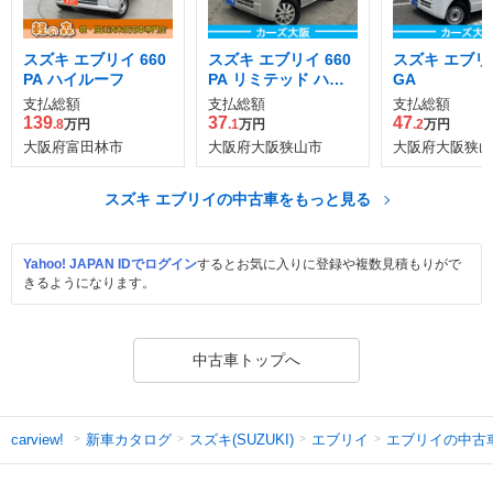
スズキ エブリイ 660
スズキ エブリイ 660
スズキ エブリイ
PA ハイルーフ
PA リミテッド ハイ
GA
ルーフ
支払総額
支払総額
支払総額
139
37
47
.8
万円
.1
万円
.2
万円
大阪府富田林市
大阪府大阪狭山市
大阪府大阪狭山
スズキ エブリイの中古車をもっと見る
Yahoo! JAPAN IDでログイン
するとお気に入りに登録や複数見積もりがで
きるようになります。
中古車トップへ
新車カタログ
スズキ(SUZUKI)
エブリイ
エブリイの中古
carview!