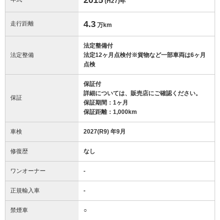
(H27)
年
4.3
走行距離
万km
法定整備付
法定整備
法定12ヶ月点検付※貨物など一部車両は6ヶ月
点検
保証付
詳細については、販売店にご確認ください。
保証
保証期間：1ヶ月
保証距離：1,000km
車検
2027(R9) 年9月
修復歴
なし
ワンオーナー
-
正規輸入車
-
禁煙車
○