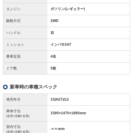
エンジン
ガソリン(レギュラー)
駆動方式
2WD
ハンドル
右
ミッション
インパネ5AT
乗車定員
4名
ドア数
5枚
新車時の車種スペック
発売年月
15(H27)/12
車体寸法
3395
×
1475
×
1895
mm
(全長×全幅×全高)
室内寸法
-
×
-
×
-
mm
(全長×全幅×全高)