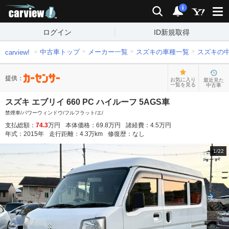
carview!
検索
通知
i
ログイン
ID新規取得
中古車トップ
メーカー一覧
スズキの車種一覧
スズキの
carview!
提供：
お気に入り
最近見た
一覧を見る
中古車
スズキ エブリイ 660 PC ハイルーフ 5AGS車
禁煙車/パワーウィンドウ/フルフラット/エ/
支払総額：
74.3
万円
本体価格：
69.8
万円
諸経費：
4.5
万円
年式：
2015
年
走行距離：
4.3
万km
修復歴：
なし
1
/
22