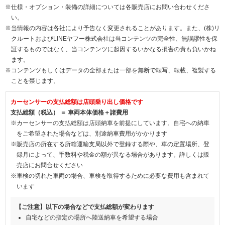
※仕様・オプション・装備の詳細については各販売店にお問い合わせくださ
い。
※当情報の内容は各社により予告なく変更されることがあります。また、(株)リ
クルートおよびLINEヤフー株式会社は当コンテンツの完全性、無誤謬性を保
証するものではなく、当コンテンツに起因するいかなる損害の責も負いかね
ます。
※コンテンツもしくはデータの全部または一部を無断で転写、転載、複製する
ことを禁じます。
カーセンサーの支払総額は店頭乗り出し価格です
支払総額（税込） ＝ 車両本体価格＋諸費用
※カーセンサーの支払総額は店頭納車を前提にしています。自宅への納車
をご希望された場合などは、別途納車費用がかかります
※販売店の所在する所轄運輸支局以外で登録する際や、車の定置場所、登
録月によって、手数料や税金の額が異なる場合があります。詳しくは販
売店にお問合せください
※車検の切れた車両の場合、車検を取得するために必要な費用も含まれて
います
【ご注意】以下の場合などで支払総額が変わります
自宅などの指定の場所へ陸送納車を希望する場合