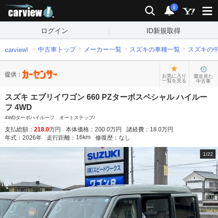
carview!
検索
通知
i
ログイン
ID新規取得
中古車トップ
メーカー一覧
スズキの車種一覧
スズキの
carview!
提供：
お気に入り
最近見た
一覧を見る
中古車
スズキ エブリイワゴン 660 PZターボスペシャル ハイルー
フ 4WD
4WDターボハイルーフ オートステップ/
支払総額：
218.0
万円
本体価格：
200.0
万円
諸経費：
18.0
万円
16
km
年式：
2026
年
走行距離：
修復歴：
なし
1
/
22