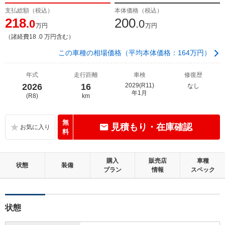
支払総額（税込）
本体価格（税込）
218
200
.0
.0
万円
万円
（諸経費18 .0 万円含む）
この車種の相場価格（平均本体価格：164万円）
年式
走行距離
車検
修復歴
2026
16
2029(R11)
なし
年1月
(R8)
km
無
見積もり・在庫確認
料
購入
販売店
車種
状態
装備
プラン
情報
スペック
状態