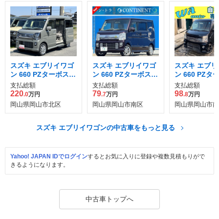
スズキ エブリイワゴ
スズキ エブリイワゴ
スズキ エブリ
ン 660 PZターボスペ
ン 660 PZターボスペ
ン 660 PZ
シャル ハイルーフ 4
シャル 4WD
シャル ハイル
支払総額
支払総額
支払総額
WD
220
79
98
.0
万円
.7
万円
.8
万円
岡山県岡山市北区
岡山県岡山市南区
岡山県岡山市南
スズキ エブリイワゴンの中古車をもっと見る
Yahoo! JAPAN IDでログイン
するとお気に入りに登録や複数見積もりがで
きるようになります。
中古車トップへ