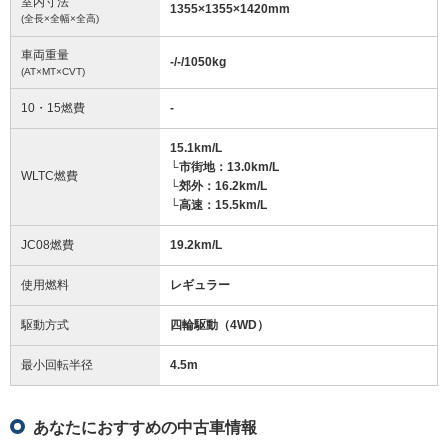
室内寸法
1355
×
1355
×
1420
mm
(全長×全幅×全高)
車両重量
-/-/1050
kg
(AT×MT×CVT)
10・15燃費
-
15.1km/L
└市街地：13.0km/L
WLTC燃費
└郊外：16.2km/L
└高速：15.5km/L
JC08燃費
19.2km/L
使用燃料
レギュラー
駆動方式
四輪駆動（4WD）
最小回転半径
4.5
m
あなたにおすすめの中古車情報