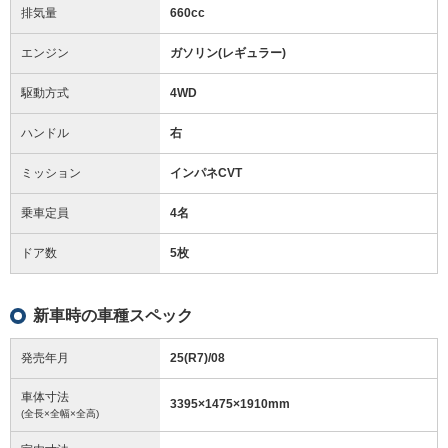
排気量
660cc
エンジン
ガソリン(レギュラー)
駆動方式
4WD
ハンドル
右
ミッション
インパネCVT
乗車定員
4名
ドア数
5枚
新車時の車種スペック
発売年月
25(R7)/08
車体寸法
3395
×
1475
×
1910
mm
(全長×全幅×全高)