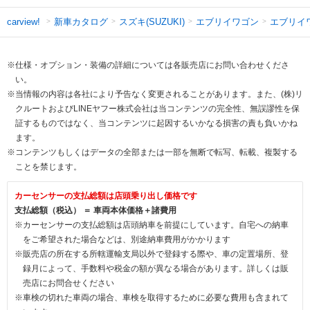
新車カタログ
スズキ(SUZUKI)
エブリイワゴン
エブリイ
carview!
※仕様・オプション・装備の詳細については各販売店にお問い合わせくださ
い。
※当情報の内容は各社により予告なく変更されることがあります。また、(株)リ
クルートおよびLINEヤフー株式会社は当コンテンツの完全性、無誤謬性を保
証するものではなく、当コンテンツに起因するいかなる損害の責も負いかね
ます。
※コンテンツもしくはデータの全部または一部を無断で転写、転載、複製する
ことを禁じます。
カーセンサーの支払総額は店頭乗り出し価格です
支払総額（税込） ＝ 車両本体価格＋諸費用
※カーセンサーの支払総額は店頭納車を前提にしています。自宅への納車
をご希望された場合などは、別途納車費用がかかります
※販売店の所在する所轄運輸支局以外で登録する際や、車の定置場所、登
録月によって、手数料や税金の額が異なる場合があります。詳しくは販
売店にお問合せください
※車検の切れた車両の場合、車検を取得するために必要な費用も含まれて