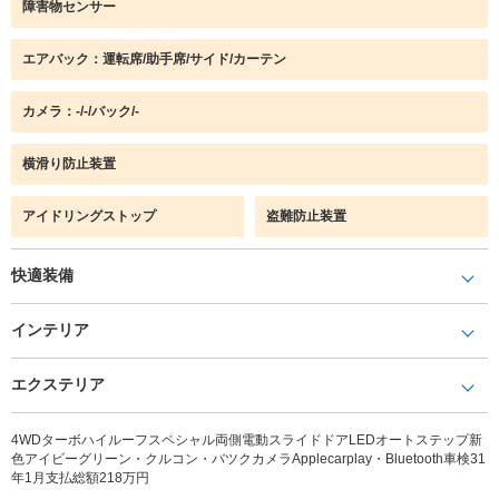
障害物センサー
エアバック：運転席/助手席/サイド/カーテン
カメラ：-/-/バック/-
横滑り防止装置
アイドリングストップ
盗難防止装置
快適装備
インテリア
エクステリア
4WDターボハイルーフスペシャル両側電動スライドドアLEDオートステップ新
色アイビーグリーン・クルコン・バツクカメラApplecarplay・Bluetooth車検31
年1月支払総額218万円