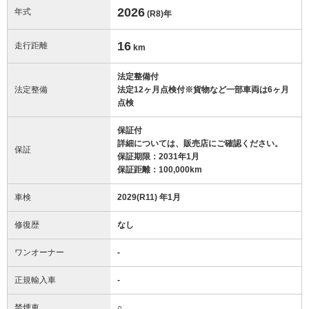
2026
年式
(R8)
年
16
走行距離
km
法定整備付
法定整備
法定12ヶ月点検付※貨物など一部車両は6ヶ月
点検
保証付
詳細については、販売店にご確認ください。
保証
保証期限：2031年1月
保証距離：100,000km
車検
2029(R11) 年1月
修復歴
なし
ワンオーナー
-
正規輸入車
-
禁煙車
○