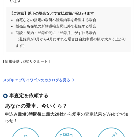
います
【ご注意】以下の場合などで支払総額が変わります
自宅などの指定の場所へ陸送納車を希望する場合
販売店所在地の所轄運輸支局以外で登録する場合
商談～契約～登録の間に「登録月」がずれる場合
（登録月が3月から4月にずれる場合は自動車税の額が大きく上がり
ます）
[ 情報提供：(株)リクルート ]
スズキ エブリイワゴンのカタログを見る
車査定を依頼する
あなたの愛車、今いくら？
申込み
最短3時間後
に
最大20社
から愛車の査定結果をWebでお知
らせ！