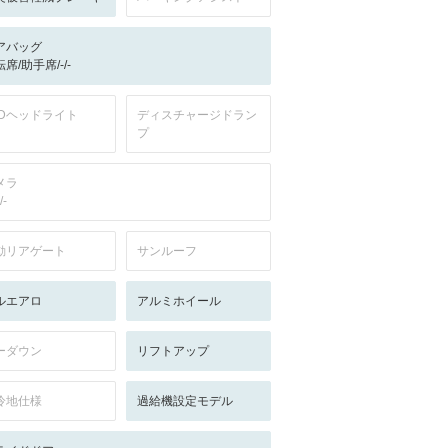
アバッグ
席/助手席/-/-
EDヘッドライト
ディスチャージドラン
プ
メラ
/-
動リアゲート
サンルーフ
ルエアロ
アルミホイール
ーダウン
リフトアップ
冷地仕様
過給機設定モデル