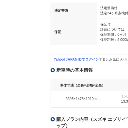
法定整備付
法定整備
法定24ヶ月点検
保証付
詳細については、
保証
保証期間：6ヶ月
保証距離：5,000
Yahoo! JAPAN IDでログイン
するとお気に入り
新車時の基本情報
車体寸法（全長×全幅×全高）
16
3395×1475×1910mm
13
購入プラン内容（スズキ エブリイワ
ップ）