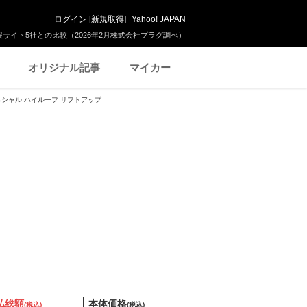
ログイン
[
新規取得
]
Yahoo! JAPAN
サイト5社との比較（2026年2月株式会社プラグ調べ）
オリジナル記事
マイカー
スペシャル ハイルーフ リフトアップ
払総額
本体価格
(税込)
(税込)