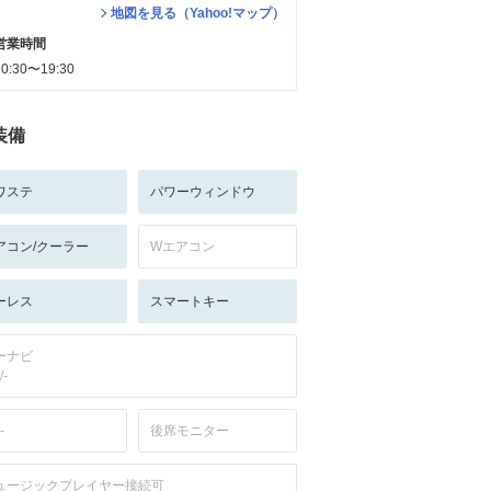
地図を見る（Yahoo!マップ）
営業時間
10:30〜19:30
装備
ワステ
パワーウィンドウ
アコン/クーラー
Wエアコン
ーレス
スマートキー
ーナビ
/-
-
後席モニター
ュージックプレイヤー接続可