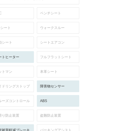
C
ベンチシート
列シート
ウォークスルー
動シート
シートエアコン
ートヒーター
フルフラットシート
ットマン
本革シート
イドリングストップ
障害物センサー
ルーズコントロール
ABS
滑り防止装置
盗難防止装置
突被害軽減ブレーキ
パーキングアシスト