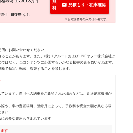
価格
.8
万円
無
(税込)
見積もり・在庫確認
料
整備付
修復歴
なし
※お電話番号の入力は不要です。
売店にお問い合わせください。
ることがあります。また、(株)リクルートおよびLINEヤフー株式会社は
のではなく、当コンテンツに起因するいかなる損害の責も負いかねます。
無断で転写、転載、複製することを禁じます。
す
しています。自宅への納車をご希望された場合などは、別途納車費用が
る際や、車の定置場所、登録月によって、手数料や税金の額が異なる場
ださい
めに必要な費用も含まれています
ります