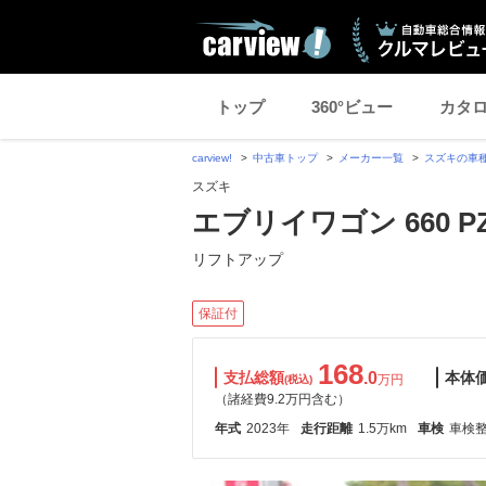
トップ
360°ビュー
カタ
carview!
中古車トップ
メーカー一覧
スズキの車
スズキ
エブリイワゴン 660
リフトアップ
保証付
168
支払総額
.0
本体
万円
(税込)
（諸経費9.2万円含む）
年式
2023年
走行距離
1.5万km
車検
車検