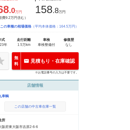
68
158
.0
.8
万円
万円
経費9.2万円含む）
この車種の相場価格
（平均本体価格：164.5万円）
年式
走行距離
車検
修復歴
023年
1.5万km
車検整備付
なし
無
見積もり・在庫確認
料
※お電話番号の入力は不要です。
店舗情報
丸車輌
この店舗の中古車在庫一覧
住所
大阪府東大阪市吉原2-6-6