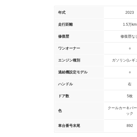
年式
2023
走行距離
1.5万km
修復歴
修復歴な
ワンオーナー
○
エンジン種別
ガソリン(レギ
過給機設定モデル
○
ハンドル
右
ドア数
5枚
クールカーキパー
色
ック
車台番号末尾
892