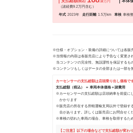
支払総額
.0
本体
万円
(税込)
（諸経費9.2万円含む）
年式
2023年
走行距離
1.5万km
車検
車検
※仕様・オプション・装備の詳細については各販
※当情報の内容は各販売店により予告なく変更され
当コンテンツの完全性、無誤謬性を保証するも
※コンテンツもしくはデータの全部または一部を
カーセンサーの支払総額は店頭乗り出し価格で
支払総額（税込） ＝ 車両本体価格＋諸費用
※カーセンサーの支払総額は店頭納車を前提に
かかります
※販売店の所在する所轄運輸支局以外で登録す
合があります。詳しくは販売店にお問合せく
※車検の切れた車両の場合、車検を取得するた
【ご注意】以下の場合などで支払総額が変わ