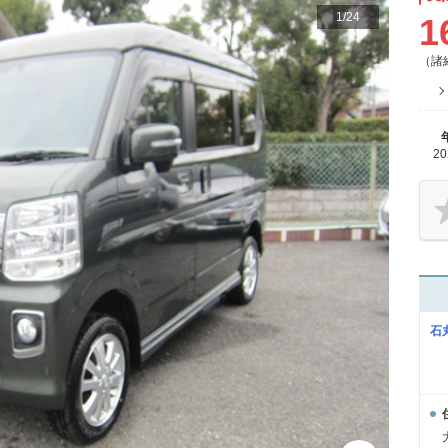
1
/
24
1
（諸
2
石