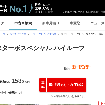
掲載レビュー
325,893
件
時点
※新車カタログのある自動車総合情報
2026.08.07
ログ
中古車検索
新車見積り
車買取
ニュース
種一覧
スズキの中古車
エブリイワゴンの中古車
スズキ エブリイワゴン 660 PZターボ
 PZターボスペシャル ハイルーフ
提供：
158
価格
.8
万円
無
(税込)
見積もり・在庫確認
料
整備付
修復歴
なし
※お電話番号の入力は不要です。
支