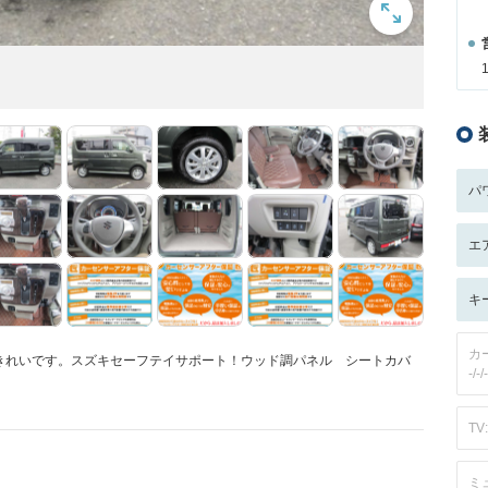
パ
エ
キ
カ
きれいです。スズキセーフテイサポート！ウッド調パネル シートカバ
-/-/-
TV:
ミ