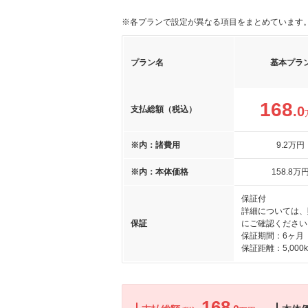
※各プランで設定が異なる項目をまとめています
プラン名
基本プラ
168
.0
支払総額（税込）
※内：諸費用
9
.2
万円
※内：本体価格
158
.8
万
保証付
詳細については、
保証
にご確認ください
保証期間：6ヶ月
保証距離：5,000
168