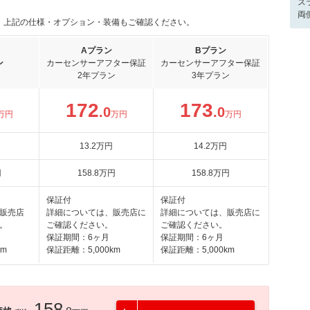
ス
両
。上記の仕様・オプション・装備もご確認ください。
Aプラン
Bプラン
ン
カーセンサーアフター保証
カーセンサーアフター保証
2年プラン
3年プラン
172
173
.0
.0
万円
万円
万円
13
.2
万円
14
.2
万円
円
158
.8
万円
158
.8
万円
保証付
保証付
販売店
詳細については、販売店に
詳細については、販売店に
。
ご確認ください。
ご確認ください。
保証期間：6ヶ月
保証期間：6ヶ月
km
保証距離：5,000km
保証距離：5,000km
158