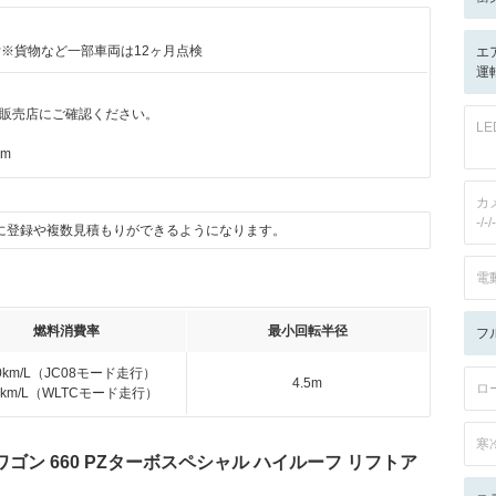
付※貨物など一部車両は12ヶ月点検
エ
運転
販売店にご確認ください。
L
km
カ
-/-/-
に登録や複数見積もりができるようになります。
電
燃料消費率
最小回転半径
フ
.0km/L（JC08モード走行）
4.5m
ロ
.3km/L（WLTCモード走行）
寒
ゴン 660 PZターボスペシャル ハイルーフ リフトア