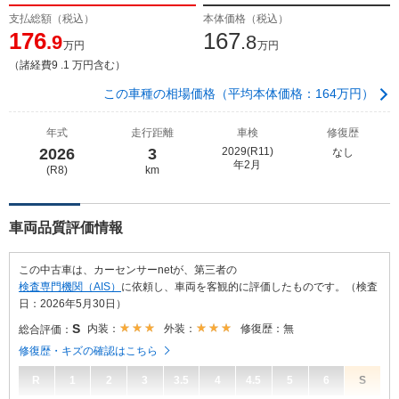
支払総額（税込）
本体価格（税込）
176
167
.9
.8
万円
万円
（諸経費9 .1 万円含む）
この車種の相場価格（平均本体価格：164万円）
年式
走行距離
車検
修復歴
2026
3
2029(R11)
なし
年2月
(R8)
km
車両品質評価情報
この中古車は、カーセンサーnetが、第三者の
検査専門機関（AIS）
に依頼し、車両を客観的に評価したものです。（検査
日：2026年5月30日）
S
内装：
外装：
修復歴：無
総合評価：
修復歴・キズの確認はこちら
R
1
2
3
3.5
4
4.5
5
6
S