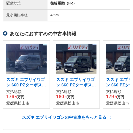
駆動方式
後輪駆動（FR）
最小回転半径
4.5
m
あなたにおすすめの中古車情報
スズキ エブリイワゴ
スズキ エブリイワゴ
スズキ エブリ
ン 660 PZターボスペ
ン 660 PZターボスペ
ン 660 PZタ
シャル ハイルーフ
シャル ハイルーフ
イルーフ
支払総額
支払総額
支払総額
176
180
179
.9
万円
.1
万円
.9
万円
愛媛県松山市
愛媛県松山市
愛媛県松山市
スズキ エブリイワゴンの中古車をもっと見る