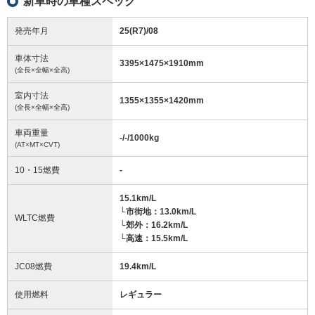
新車時の車種スペック
発売年月
25(R7)/08
車体寸法
3395
×
1475
×
1910
mm
(全長×全幅×全高)
室内寸法
1355
×
1355
×
1420
mm
(全長×全幅×全高)
車両重量
-/-/1000
kg
(AT×MT×CVT)
10・15燃費
-
15.1km/L
└市街地：13.0km/L
WLTC燃費
└郊外：16.2km/L
└高速：15.5km/L
JC08燃費
19.4km/L
使用燃料
レギュラー