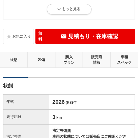
S
総合評価：
もっと見る
新車登録後12ヶ月未満、走行距離1万km以下で、内外装にダメージがな
い、とても綺麗な状態です。
内装：
無
見積もり・在庫確認
無キズ、もしくは傷みや汚れなどがほぼない、とても綺麗な状態です。
料
外装：
購入
販売店
車種
無キズ、もしくはキズやヘコミなどがほぼない、とても綺麗な状態で
状態
装備
プラン
情報
スペック
す。
修復歴：無
状態
この中古車の「車両品質評価書」を見る
2026
年式
(R8)
年
3
走行距離
km
法定整備無
法定整備
車両の状態については販売店にご確認くださ