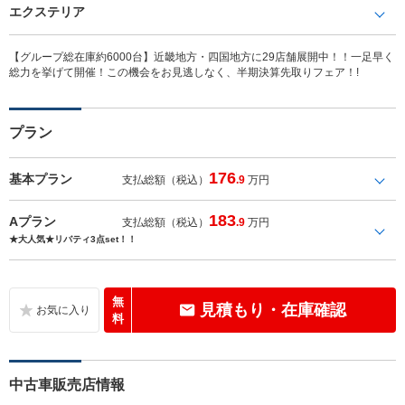
エクステリア
【グループ総在庫約6000台】近畿地方・四国地方に29店舗展開中！！一足早く
総力を挙げて開催！この機会をお見逃しなく、半期決算先取りフェア！!
プラン
176
基本プラン
支払総額（税込）
.9
万円
183
Aプラン
支払総額（税込）
.9
万円
★大人気★リバティ3点set！！
無
見積もり・在庫確認
料
中古車販売店情報