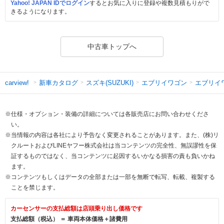
Yahoo! JAPAN IDでログイン
するとお気に入りに登録や複数見積もりがで
きるようになります。
中古車トップへ
新車カタログ
スズキ(SUZUKI)
エブリイワゴン
エブリイ
carview!
※仕様・オプション・装備の詳細については各販売店にお問い合わせくださ
い。
※当情報の内容は各社により予告なく変更されることがあります。また、(株)リ
クルートおよびLINEヤフー株式会社は当コンテンツの完全性、無誤謬性を保
証するものではなく、当コンテンツに起因するいかなる損害の責も負いかね
ます。
※コンテンツもしくはデータの全部または一部を無断で転写、転載、複製する
ことを禁じます。
カーセンサーの支払総額は店頭乗り出し価格です
支払総額（税込） ＝ 車両本体価格＋諸費用