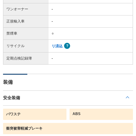
ワンオーナー
-
正規輸入車
-
禁煙車
○
リサイクル
リ済込
定期点検記録簿
-
装備
安全装備
ABS
パワステ
衝突被害軽減ブレーキ