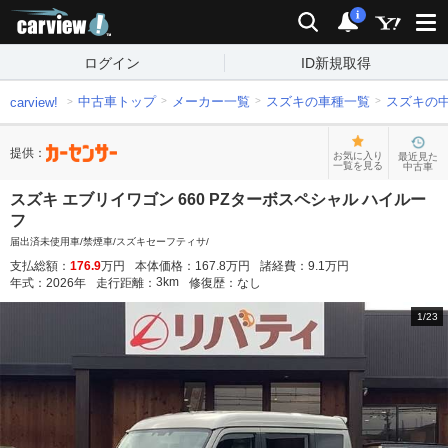
carview!
検索
通知
i
ログイン
ID新規取得
中古車トップ
メーカー一覧
スズキの車種一覧
スズキの
carview!
提供：
お気に入り
最近見た
一覧を見る
中古車
スズキ エブリイワゴン 660 PZターボスペシャル ハイルー
フ
届出済未使用車/禁煙車/スズキセーフティサ/
支払総額：
176.9
万円
本体価格：
167.8
万円
諸経費：
9.1
万円
3
km
年式：
2026
年
走行距離：
修復歴：
なし
1
/
23