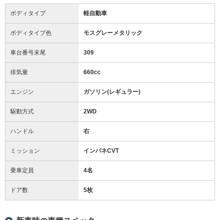
ボディタイプ
軽自動車
ボディタイプ色
モスグレーメタリック
車台番号末尾
309
排気量
660cc
エンジン
ガソリン(レギュラー)
駆動方式
2WD
ハンドル
右
ミッション
インパネCVT
乗車定員
4名
ドア数
5枚