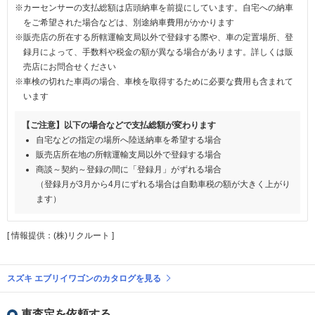
※カーセンサーの支払総額は店頭納車を前提にしています。自宅への納車
をご希望された場合などは、別途納車費用がかかります
※販売店の所在する所轄運輸支局以外で登録する際や、車の定置場所、登
録月によって、手数料や税金の額が異なる場合があります。詳しくは販
売店にお問合せください
※車検の切れた車両の場合、車検を取得するために必要な費用も含まれて
います
【ご注意】以下の場合などで支払総額が変わります
自宅などの指定の場所へ陸送納車を希望する場合
販売店所在地の所轄運輸支局以外で登録する場合
商談～契約～登録の間に「登録月」がずれる場合
（登録月が3月から4月にずれる場合は自動車税の額が大きく上がり
ます）
[ 情報提供：(株)リクルート ]
スズキ エブリイワゴンのカタログを見る
車査定を依頼する