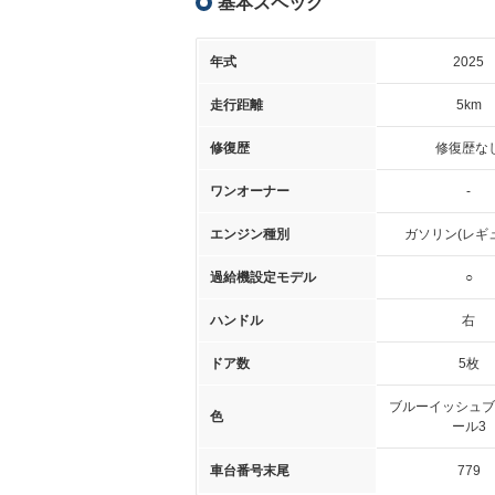
基本スペック
年式
2025
走行距離
5km
修復歴
修復歴な
ワンオーナー
-
エンジン種別
ガソリン(レギ
過給機設定モデル
○
ハンドル
右
ドア数
5枚
ブルーイッシュブ
色
ール3
車台番号末尾
779