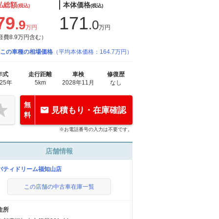
払総額
本体価格
(税込)
(税込)
79
171
.9
.0
万円
万円
経費8.9万円含む）
この車種の相場価格
（平均本体価格：164.7万円）
年式
走行距離
車検
修復歴
025年
5km
2028年11月
なし
無
見積もり・在庫確認
料
※お電話番号の入力は不要です。
店舗情報
バティドリーム福知山店
この店舗の中古車在庫一覧
住所