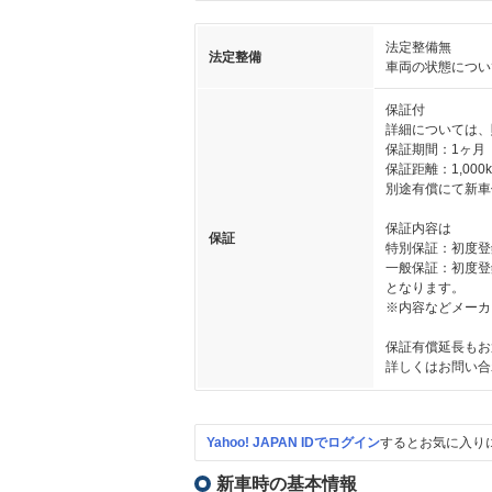
法定整備無
法定整備
車両の状態につい
保証付
詳細については、
保証期間：1ヶ月
保証距離：1,000
別途有償にて新車
保証内容は
保証
特別保証：初度登録か
一般保証：初度登録か
となります。
※内容などメーカ
保証有償延長もお
詳しくはお問い合
Yahoo! JAPAN IDでログイン
するとお気に入り
新車時の基本情報