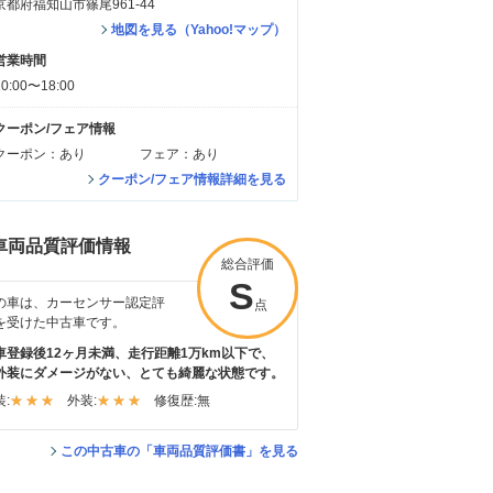
京都府福知山市篠尾961-44
地図を見る（Yahoo!マップ）
営業時間
10:00〜18:00
クーポン/フェア情報
クーポン：あり
フェア：あり
クーポン/フェア情報詳細を見る
車両品質評価情報
総合評価
S
の車は、カーセンサー認定評
点
を受けた中古車です。
車登録後12ヶ月未満、走行距離1万km以下で、
外装にダメージがない、とても綺麗な状態です。
:
外装:
修復歴:
無
この中古車の「車両品質評価書」を見る