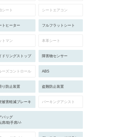
動シート
シートエアコン
ートヒーター
フルフラットシート
ットマン
本革シート
イドリングストップ
障害物センサー
ルーズコントロール
ABS
滑り防止装置
盗難防止装置
突被害軽減ブレーキ
パーキングアシスト
アバッグ
席/助手席/-/-