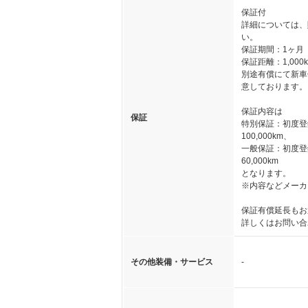
保証付
詳細については、
い。
保証期間：1ヶ月
保証距離：1,000
別途有償にて新車
意しております。
保証内容は
保証
特別保証：初度登
100,000km、
一般保証：初度登
60,000km
となります。
※内容などメーカ
保証有償延長もお
詳しくはお問い合
その他装備・サービス
-