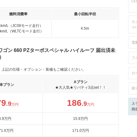
L
燃料消費率
最小回転半径
カ
.4km/L（JC08モード走行）
-/-/-
4.5m
.1km/L（WLTCモード走行）
電
ゴン 660 PZターボスペシャル ハイルーフ 届出済未
）
フ
。上記の仕様・オプション・装備もご確認ください。
ロ
Aプラン
本プラン
★大人気★リバティ3点set！！
寒
79
186
.9
.9
ス
万円
万円
両
8
.9
万円
15
.9
万円
71
.0
万円
171
.0
万円