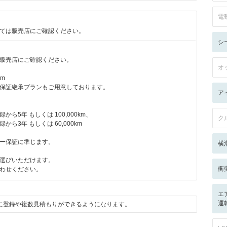
電
ては販売店にご確認ください。
シ
販売店にご確認ください。
オ
km
保証継承プランもご用意しております。
ア
ら5年 もしくは 100,000km、
ク
ら3年 もしくは 60,000km
ー保証に準じます。
横
選びいただけます。
衝
わせください。
エ
運転
に登録や複数見積もりができるようになります。