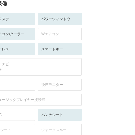
装備
ワステ
パワーウィンドウ
アコン/クーラー
Wエアコン
ーレス
スマートキー
ーナビ
/-
-
後席モニター
ュージックプレイヤー接続可
C
ベンチシート
列シート
ウォークスルー