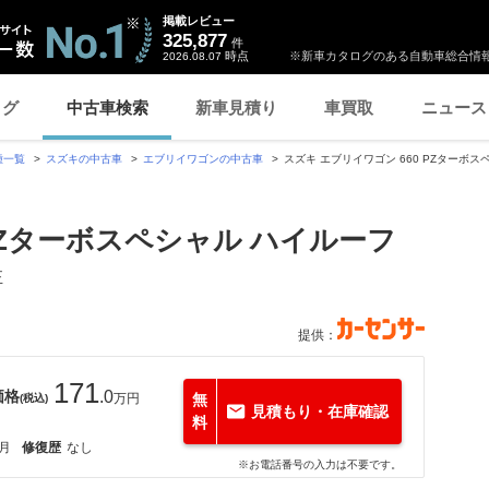
掲載レビュー
325,877
件
時点
※新車カタログのある自動車総合情報
2026.08.07
ログ
中古車検索
新車見積り
車買取
ニュース
種一覧
スズキの中古車
エブリイワゴンの中古車
スズキ エブリイワゴン 660 PZターボ
 PZターボスペシャル ハイルーフ
正
提供：
171
価格
.0
万円
無
(税込)
見積もり・在庫確認
料
1月
修復歴
なし
※お電話番号の入力は不要です。