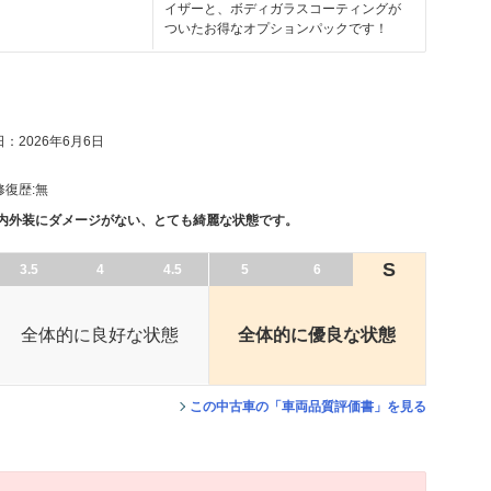
イザーと、ボディガラスコーティングが
ついたお得なオプションパックです！
：2026年6月6日
修復歴:
無
、内外装にダメージがない、とても綺麗な状態です。
S
3.5
4
4.5
5
6
全体的に良好な状態
全体的に優良な状態
この中古車の「車両品質評価書」を見る