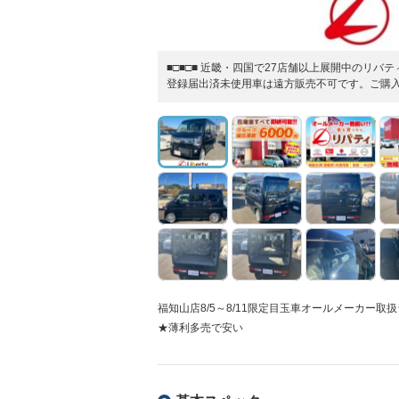
■□■□■ 近畿・四国で27店舗以上展開中のリ
登録届出済未使用車は遠方販売不可です。ご購入
福知山店8/5～8/11限定目玉車オールメーカー
★薄利多売で安い