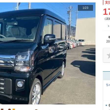
支
1
/
23
1
（諸
2
リ