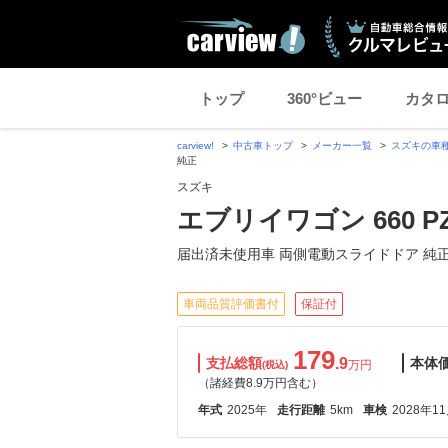
トップ
360°ビュー
カタ
carview!
中古車トップ
メーカー一覧
スズキの車
純正
スズキ
エブリイワゴン 660
届出済未使用車 両側電動スライドドア 純
車両品質評価書付
保証付
179
支払総額
.9
本体
万円
(税込)
（諸経費8.9万円含む）
年式
2025年
走行距離
5km
車検
2028年1