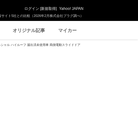
ログイン
[
新規取得
]
Yahoo! JAPAN
サイト5社との比較（2026年2月株式会社プラグ調べ）
オリジナル記事
マイカー
スペシャル ハイルーフ 届出済未使用車 両側電動スライドドア