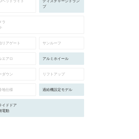
EDヘッドライト
ディスチャージドラン
プ
メラ
/-
動リアゲート
サンルーフ
ルエアロ
アルミホイール
ーダウン
リフトアップ
冷地仕様
過給機設定モデル
ライドドア
側電動