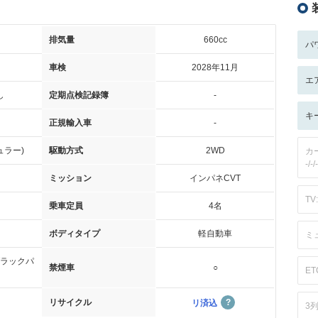
排気量
660cc
パ
車検
2028年11月
エ
し
定期点検記録簿
-
キ
正規輸入車
-
ュラー)
駆動方式
2WD
カ
-/-/-
ミッション
インパネCVT
TV:
乗車定員
4名
ボディタイプ
軽自動車
ミ
ラックパ
禁煙車
○
ET
リサイクル
リ済込
3