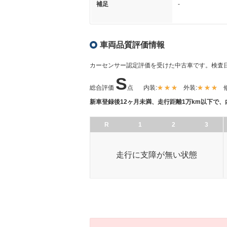
補足
-
車両品質評価情報
カーセンサー認定評価を受けた中古車です。
検査日
S
総合評価
点
内装:
外装:
新車登録後12ヶ月未満、走行距離1万km以下で
R
1
2
3
走行に支障が無い状態