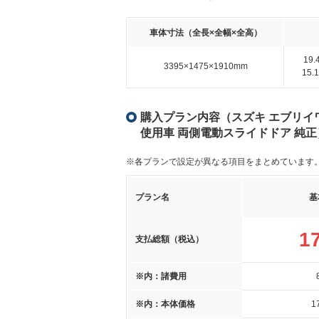
車体寸法（全長×全幅×全高）
19
3395×1475×1910mm
15
購入プラン内容（スズキ エブリイワ
使用車 両側電動スライドドア 純正
※各プランで設定が異なる項目をまとめています
プラン名
基
1
支払総額（税込）
※内：諸費用
※内：本体価格
1