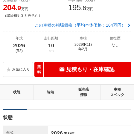
204
195
.9
.6
万円
万円
（諸経費9 .3 万円含む）
この車種の相場価格（平均本体価格：164万円）
年式
走行距離
車検
修復歴
2026
10
2029(R11)
なし
年2月
(R8)
km
無
見積もり・在庫確認
料
販売店
車種
状態
装備
情報
スペック
状態
2026
年式
(R8)
年