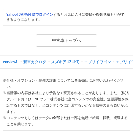
Yahoo! JAPAN IDでログイン
するとお気に入りに登録や複数見積もりがで
きるようになります。
中古車トップへ
新車カタログ
スズキ(SUZUKI)
エブリイワゴン
エブリイ
carview!
※仕様・オプション・装備の詳細については各販売店にお問い合わせくださ
い。
※当情報の内容は各社により予告なく変更されることがあります。また、(株)リ
クルートおよびLINEヤフー株式会社は当コンテンツの完全性、無誤謬性を保
証するものではなく、当コンテンツに起因するいかなる損害の責も負いかね
ます。
※コンテンツもしくはデータの全部または一部を無断で転写、転載、複製する
ことを禁じます。