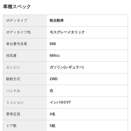
車種スペック
ボディタイプ
軽自動車
ボディタイプ色
モスグレーメタリック
車台番号末尾
898
排気量
660cc
エンジン
ガソリン(レギュラー)
駆動方式
2WD
ハンドル
右
ミッション
インパネCVT
乗車定員
4名
ドア数
5枚