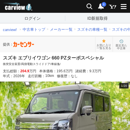
carview!
検索
通知
i
ログイン
ID新規取得
中古車トップ
メーカー一覧
スズキの車種一覧
スズキの
carview!
提供：
お気に入り
最近見た
一覧を見る
中古車
スズキ エブリイワゴン 660 PZターボスペシャル
衝突安全装置/両側電動スライドドア/車線逸/
支払総額：
204.9
万円
本体価格：
195.6
万円
諸経費：
9.3
万円
10
km
年式：
2026
年
走行距離：
修復歴：
なし
1
/
20