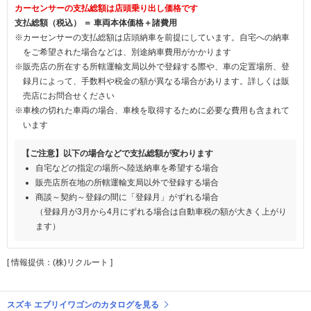
カーセンサーの支払総額は店頭乗り出し価格です
支払総額（税込） ＝ 車両本体価格＋諸費用
※カーセンサーの支払総額は店頭納車を前提にしています。自宅への納車
をご希望された場合などは、別途納車費用がかかります
※販売店の所在する所轄運輸支局以外で登録する際や、車の定置場所、登
録月によって、手数料や税金の額が異なる場合があります。詳しくは販
売店にお問合せください
※車検の切れた車両の場合、車検を取得するために必要な費用も含まれて
います
【ご注意】以下の場合などで支払総額が変わります
自宅などの指定の場所へ陸送納車を希望する場合
販売店所在地の所轄運輸支局以外で登録する場合
商談～契約～登録の間に「登録月」がずれる場合
（登録月が3月から4月にずれる場合は自動車税の額が大きく上がり
ます）
[ 情報提供：(株)リクルート ]
スズキ エブリイワゴンのカタログを見る