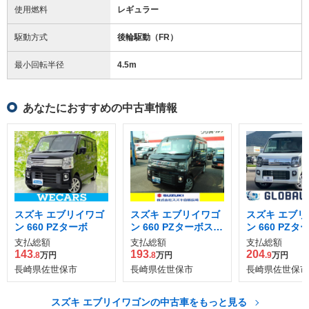
使用燃料
レギュラー
駆動方式
後輪駆動（FR）
最小回転半径
4.5
m
あなたにおすすめの中古車情報
スズキ エブリイワゴ
スズキ エブリイワゴ
スズキ エブリ
ン 660 PZターボ
ン 660 PZターボスペ
ン 660 PZ
シャル ハイルーフ 4
シャル ハイル
支払総額
支払総額
支払総額
WD
143
193
204
.8
万円
.8
万円
.9
万円
長崎県佐世保市
長崎県佐世保市
長崎県佐世保市
スズキ エブリイワゴンの中古車をもっと見る