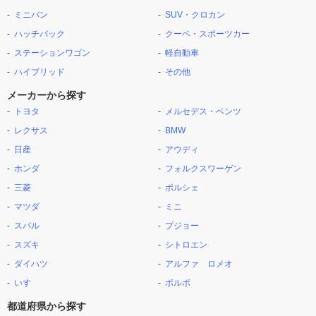
ミニバン
SUV・クロカン
ハッチバック
クーペ・スポーツカー
ステーションワゴン
軽自動車
ハイブリッド
その他
メーカーから探す
トヨタ
メルセデス・ベンツ
レクサス
BMW
日産
アウディ
ホンダ
フォルクスワーゲン
三菱
ポルシェ
マツダ
ミニ
スバル
プジョー
スズキ
シトロエン
ダイハツ
アルファ ロメオ
いすゞ
ボルボ
都道府県から探す