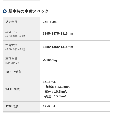
新車時の車種スペック
発売年月
25(R7)/08
車体寸法
3395
×
1475
×
1815
mm
(全長×全幅×全高)
室内寸法
1355
×
1355
×
1315
mm
(全長×全幅×全高)
車両重量
-/-/1000
kg
(AT×MT×CVT)
10・15燃費
-
15.1km/L
└市街地：13.0km/L
WLTC燃費
└郊外：16.2km/L
└高速：15.5km/L
JC08燃費
19.4km/L