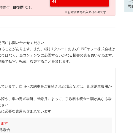
料
ス
両
整備付
修復歴
なし
※お電話番号の入力は不要です。
売店にお問い合わせください。
ることがあります。また、(株)リクルートおよびLINEヤフー株式会社は
のではなく、当コンテンツに起因するいかなる損害の責も負いかねます。
無断で転写、転載、複製することを禁じます。
す
しています。自宅への納車をご希望された場合などは、別途納車費用が
る際や、車の定置場所、登録月によって、手数料や税金の額が異なる場
ださい
めに必要な費用も含まれています
ります
る場合