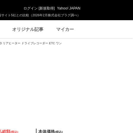
ログイン
[
新規取得
]
Yahoo! JAPAN
サイト5社との比較（2026年2月株式会社プラグ調べ）
オリジナル記事
マイカー
WD リアヒーター ドライブレコーダー ETC ワン
払総額
本体価格
(税込)
(税込)