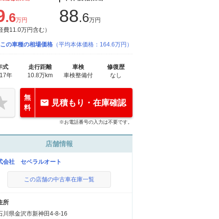
9
88
.6
.6
万円
万円
経費11.0万円含む）
この車種の相場価格
（平均本体価格：164.6万円）
年式
走行距離
車検
修復歴
017年
10.8万km
車検整備付
なし
無
見積もり・在庫確認
料
※お電話番号の入力は不要です。
店舗情報
式会社 セベラルオート
この店舗の中古車在庫一覧
住所
石川県金沢市新神田4-8-16