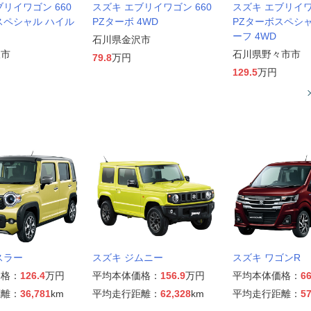
リイワゴン 660
スズキ エブリイワゴン 660
スズキ エブリイワ
スペシャル ハイル
PZターボ 4WD
PZターボスペシ
ーフ 4WD
石川県金沢市
沢市
石川県野々市市
79.8
万円
129.5
万円
スラー
スズキ ジムニー
スズキ ワゴンR
価格：
126.4
万円
平均本体価格：
156.9
万円
平均本体価格：
66
距離：
36,781
km
平均走行距離：
62,328
km
平均走行距離：
57