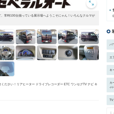
ど、常時100台揃っている展示場へようこそにゃん！いろんなクルマが
パ
エ
キ
カ
ださい！リアヒーター ドライブレコーダー ETC ワンセグTV ナビ キ
-/
T
ミ