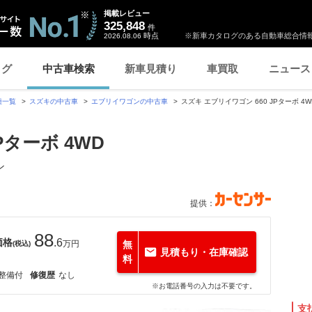
掲載レビュー
325,848
件
時点
※新車カタログのある自動車総合情報
2026.08.06
ログ
中古車検索
新車見積り
車買取
ニュース
種一覧
スズキの中古車
エブリイワゴンの中古車
スズキ エブリイワゴン 660 JPターボ 4
Pターボ 4WD
ン
提供：
88
価格
.6
万円
無
(税込)
見積もり・在庫確認
料
整備付
修復歴
なし
※お電話番号の入力は不要です。
支