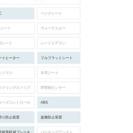
C
ベンチシート
列シート
ウォークスルー
動シート
シートエアコン
ートヒーター
フルフラットシート
ットマン
本革シート
イドリングストップ
障害物センサー
ルーズコントロール
ABS
滑り防止装置
盗難防止装置
突被害軽減ブレーキ
パーキングアシスト