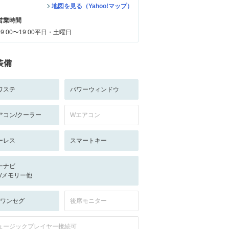
地図を見る（Yahoo!マップ）
営業時間
09:00〜19:00平日・土曜日
装備
ワステ
パワーウィンドウ
アコン/クーラー
Wエアコン
ーレス
スマートキー
ーナビ
-/-/メモリー他
V:ワンセグ
後席モニター
ュージックプレイヤー接続可