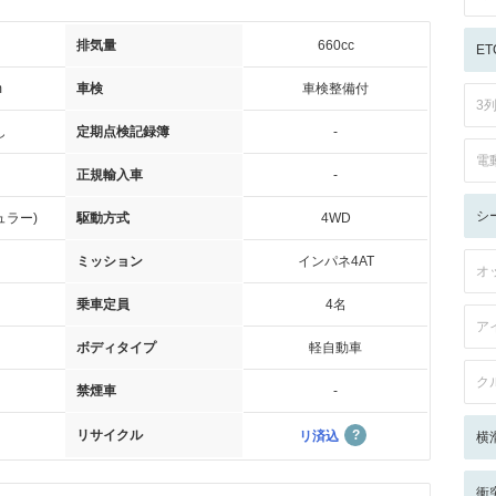
排気量
660cc
ET
m
車検
車検整備付
3
し
定期点検記録簿
-
電
正規輸入車
-
シ
ュラー)
駆動方式
4WD
ミッション
インパネ4AT
オ
乗車定員
4名
ア
ボディタイプ
軽自動車
ク
禁煙車
-
リサイクル
リ済込
横
衝