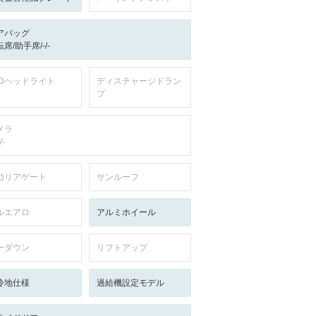
アバッグ
席/助手席/-/-
EDヘッドライト
ディスチャージドラン
プ
メラ
/-
動リアゲート
サンルーフ
ルエアロ
アルミホイール
ーダウン
リフトアップ
冷地仕様
過給機設定モデル