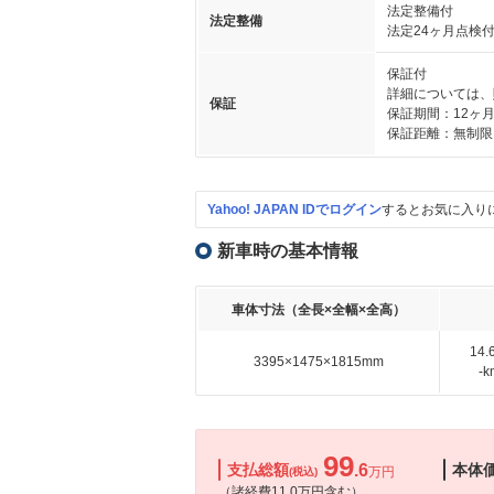
法定整備付
法定整備
法定24ヶ月点検
保証付
詳細については、
保証
保証期間：12ヶ
保証距離：無制限
Yahoo! JAPAN IDでログイン
するとお気に入り
新車時の基本情報
車体寸法（全長×全幅×全高）
14
3395×1475×1815mm
-
99
支払総額
.6
本体
万円
(税込)
（諸経費11.0万円含む）