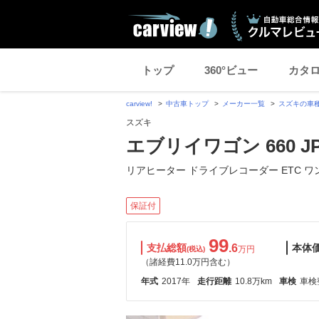
トップ
360°ビュー
カタ
carview!
中古車トップ
メーカー一覧
スズキの車
スズキ
エブリイワゴン 660 J
リアヒーター ドライブレコーダー ETC ワ
保証付
99
支払総額
.6
本体
万円
(税込)
（諸経費11.0万円含む）
年式
2017年
走行距離
10.8万km
車検
車検