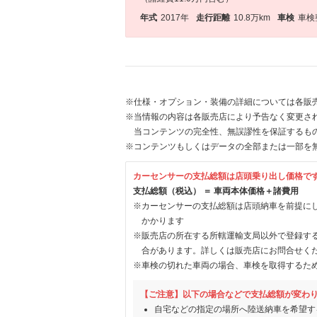
年式
2017年
走行距離
10.8万km
車検
車検
※仕様・オプション・装備の詳細については各販
※当情報の内容は各販売店により予告なく変更され
当コンテンツの完全性、無誤謬性を保証するも
※コンテンツもしくはデータの全部または一部を
カーセンサーの支払総額は店頭乗り出し価格で
支払総額（税込） ＝ 車両本体価格＋諸費用
※カーセンサーの支払総額は店頭納車を前提に
かかります
※販売店の所在する所轄運輸支局以外で登録す
合があります。詳しくは販売店にお問合せく
※車検の切れた車両の場合、車検を取得するた
【ご注意】以下の場合などで支払総額が変わ
自宅などの指定の場所へ陸送納車を希望す