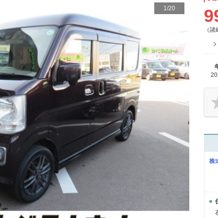
1
/
20
9
（諸
2
株