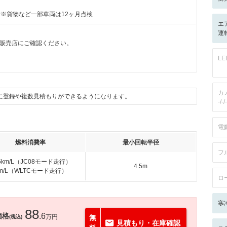
付※貨物など一部車両は12ヶ月点検
エ
運転
販売店にご確認ください。
月
L
カ
に登録や複数見積もりができるようになります。
-/-/-
電
燃料消費率
最小回転半径
フ
.6km/L（JC08モード走行）
4.5m
km/L（WLTCモード走行）
ロ
寒
88
価格
.6
万円
無
(税込)
見積もり・在庫確認