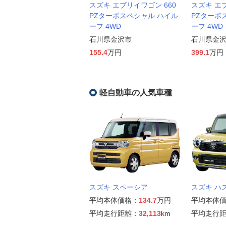
スズキ エブリイワゴン 660
スズキ エブ
PZターボスペシャル ハイル
PZターボ
ーフ 4WD
ーフ 4WD
石川県金沢市
石川県金
155.4
万円
399.1
万円
軽自動車の人気車種
スズキ スペーシア
スズキ ハ
平均本体価格：
134.7
万円
平均本体
平均走行距離：
32,113
km
平均走行