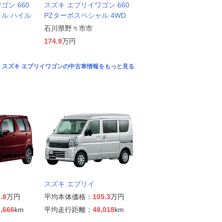
ゴン 660
スズキ エブリイワゴン 660
ャル ハイル
PZターボスペシャル 4WD
石川県野々市市
174.9
万円
スズキ エブリイワゴンの中古車情報をもっと見る
スズキ エブリイ
.8
万円
平均本体価格：
105.3
万円
,666
km
平均走行距離：
48,018
km