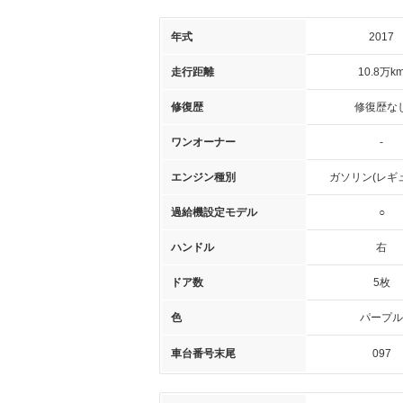
年式
2017
走行距離
10.8万k
修復歴
修復歴な
ワンオーナー
-
エンジン種別
ガソリン(レギ
過給機設定モデル
○
ハンドル
右
ドア数
5枚
色
パープル
車台番号末尾
097