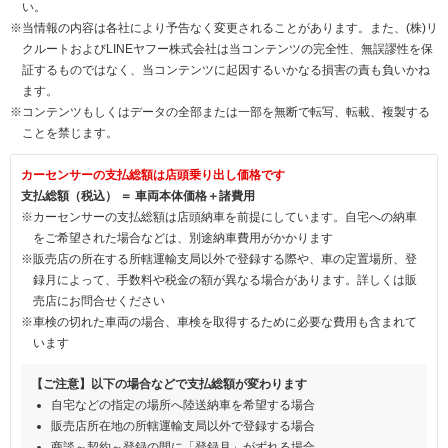
い。
※当情報の内容は各社により予告なく変更されることがあります。また、(株)リ
クルートおよびLINEヤフー株式会社は当コンテンツの完全性、無誤謬性を保
証するものではなく、当コンテンツに起因するいかなる損害の責も負いかね
ます。
※コンテンツもしくはデータの全部または一部を無断で転写、転載、複製する
ことを禁じます。
カーセンサーの支払総額は店頭乗り出し価格です
支払総額（税込） ＝ 車両本体価格＋諸費用
※カーセンサーの支払総額は店頭納車を前提にしています。自宅への納車
をご希望された場合などは、別途納車費用がかかります
※販売店の所在する所轄運輸支局以外で登録する際や、車の定置場所、登
録月によって、手数料や税金の額が異なる場合があります。詳しくは販
売店にお問合せください
※車検の切れた車両の場合、車検を取得するために必要な費用も含まれて
います
【ご注意】以下の場合などで支払総額が変わります
自宅などの指定の場所へ陸送納車を希望する場合
販売店所在地の所轄運輸支局以外で登録する場合
商談～契約～登録の間に「登録月」がずれる場合