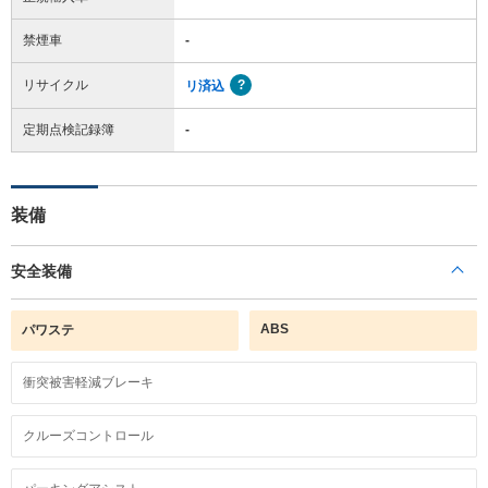
禁煙車
-
リサイクル
リ済込
定期点検記録簿
-
装備
安全装備
ABS
パワステ
衝突被害軽減ブレーキ
クルーズコントロール