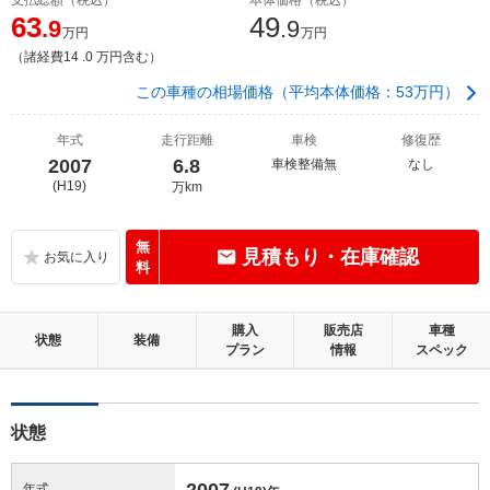
63
49
.9
.9
万円
万円
（諸経費14 .0 万円含む）
この車種の相場価格（平均本体価格：53万円）
年式
走行距離
車検
修復歴
2007
6.8
車検整備無
なし
(H19)
万km
無
見積もり・在庫確認
料
購入
販売店
車種
状態
装備
プラン
情報
スペック
状態
2007
年式