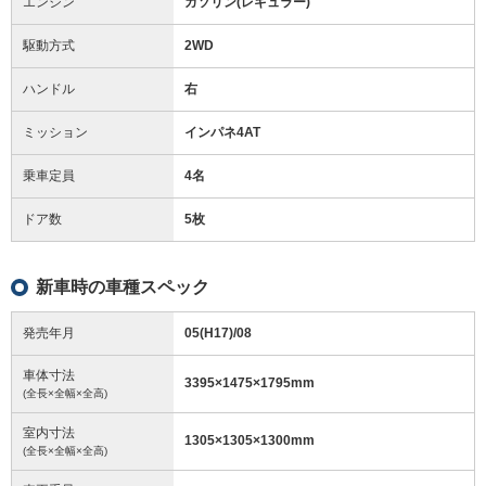
エンジン
ガソリン(レギュラー)
駆動方式
2WD
ハンドル
右
ミッション
インパネ4AT
乗車定員
4名
ドア数
5枚
新車時の車種スペック
発売年月
05(H17)/08
車体寸法
3395
×
1475
×
1795
mm
(全長×全幅×全高)
室内寸法
1305
×
1305
×
1300
mm
(全長×全幅×全高)