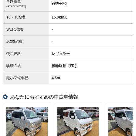
車両重量
990/-/-
kg
(AT×MT×CVT)
10・15燃費
15.0km/L
WLTC燃費
-
JC08燃費
-
使用燃料
レギュラー
駆動方式
後輪駆動（FR）
最小回転半径
4.5
m
あなたにおすすめの中古車情報