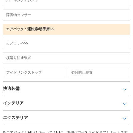
パーキングアシスト
障害物センサー
エアバック：運転席/助手席/-/-
カメラ：-/-/-/-
横滑り防止装置
アイドリングストップ
盗難防止装置
快適装備
インテリア
エクステリア
Wエアバック！ABS！キーレス！ETC！両側パワースライドドア！オートステ