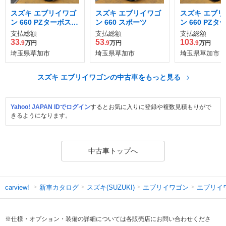
スズキ エブリイワゴ
スズキ エブリイワゴ
スズキ エブリ
ン 660 PZターボスペ
ン 660 スポーツ
ン 660 PZタ
シャル ハイルーフ
イルーフ
支払総額
支払総額
支払総額
33
53
103
.9
万円
.9
万円
.9
万円
埼玉県草加市
埼玉県草加市
埼玉県草加市
スズキ エブリイワゴンの中古車をもっと見る
Yahoo! JAPAN IDでログイン
するとお気に入りに登録や複数見積もりがで
きるようになります。
中古車トップへ
新車カタログ
スズキ(SUZUKI)
エブリイワゴン
エブリイ
carview!
※仕様・オプション・装備の詳細については各販売店にお問い合わせくださ