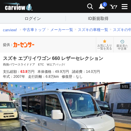
carview!
検索
通知
i
ログイン
ID新規取得
中古車トップ
メーカー一覧
スズキの車種一覧
スズキの
carview!
提供：
お気に入り
最近見た
一覧を見る
中古車
スズキ エブリイワゴン 660 レザーセレクション
両側パワースライドドア ETC Wエアバック/
支払総額：
63.9
万円
本体価格：
49.9
万円
諸経費：
14.0
万円
年式：
2007
年
走行距離：
6.8
万km
修復歴：
なし
1
/
21