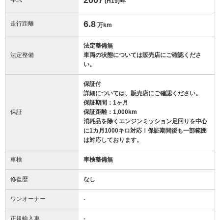
(H19)
年
6.8
走行距離
万km
法定整備無
法定整備
車両の状態については販売店にご確認くださ
い。
保証付
詳細については、販売店にご確認ください。
保証期間：1ヶ月
保証
保証距離：1,000km
消耗品を除くエンジンミッション足回りを中心
に1カ月1000キロ対応！保証期間後も一部範囲
は対応しております。
車検
車検整備無
修復歴
なし
ワンオーナー
-
正規輸入車
-