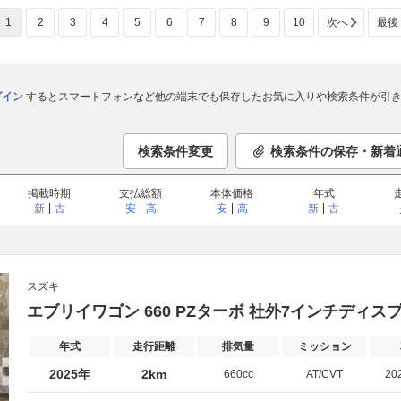
1
2
3
4
5
6
7
8
9
10
次へ
最後
ログイン
するとスマートフォンなど他の端末でも保存したお気に入りや検索条件が引き
検索条件変更
検索条件の保存・新着
掲載時期
支払総額
本体価格
年式
新
古
安
高
安
高
新
古
スズキ
エブリイワゴン 660 PZターボ 社外7インチディス
年式
走行距離
排気量
ミッション
2025年
2km
660cc
AT/CVT
20