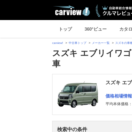
トップ
360°ビュー
カタ
carview!
中古車トップ
メーカー一覧
スズキの車
スズキ エブリイワゴ
車
スズキ エ
価格相場情報
平均本体価格
検索中の条件