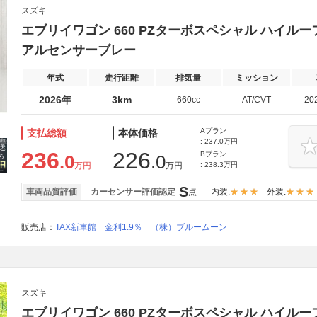
スズキ
エブリイワゴン 660 PZターボスペシャル ハイルーフ 
アルセンサーブレー
年式
走行距離
排気量
ミッション
2026年
3km
660cc
AT/CVT
20
Aプラン
支払総額
本体価格
: 237.0万円
236
226
Bプラン
.0
.0
万円
万円
: 238.3万円
S
車両品質評価
カーセンサー評価認定
点
内装:
外装:
販売店：
TAX新車館 金利1.9％ （株）ブルームーン
スズキ
エブリイワゴン 660 PZターボスペシャル ハイル