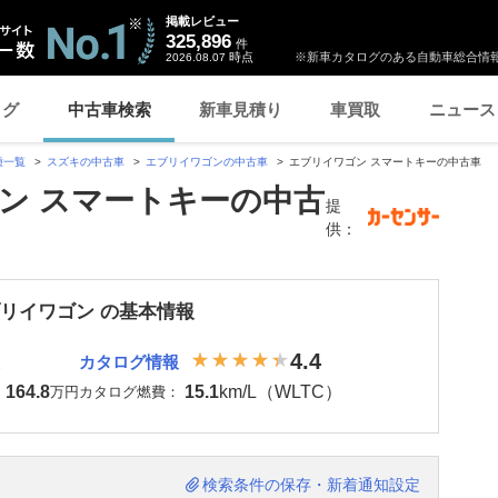
掲載レビュー
325,896
件
時点
※新車カタログのある自動車総合情報
2026.08.07
ログ
中古車検索
新車見積り
車買取
ニュース
種一覧
スズキの中古車
エブリイワゴンの中古車
エブリイワゴン スマートキーの中古車
ン スマートキーの中古
提
供：
ブリイワゴン の基本情報
4.4
カタログ情報
164.8
15.1
km/L（WLTC）
：
万円
カタログ燃費：
検索条件の保存・新着通知設定