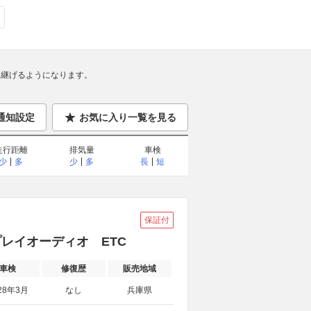
継げるようになります。
通知設定
お気に入り一覧を見る
走行距離
排気量
車検
少
多
少
多
長
短
保証付
プレイオーディオ ETC
車検
修復歴
販売地域
28年3月
なし
兵庫県