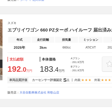
スズキ
エブリイワゴン 660 PZターボ ハイルーフ 届出
年式
走行距離
排気量
ミッション
2026年
3km
660cc
AT/CVT
20
Aプラン
支払総額
本体価格
: 201.9万円
192
183
Bプラン
.0
.4
万円
万円
: 201.9万円
S
車両品質評価
カーセンサー評価認定
点
内装:
外装:
販売店：
大谷自動車株式会社 和歌山店