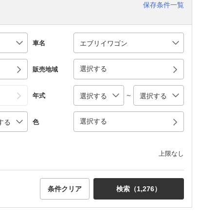
保存条件一覧
車名
選択する
販売地域
～
年式
選択する
色
上限なし
条件クリア
検索（
1,276
）