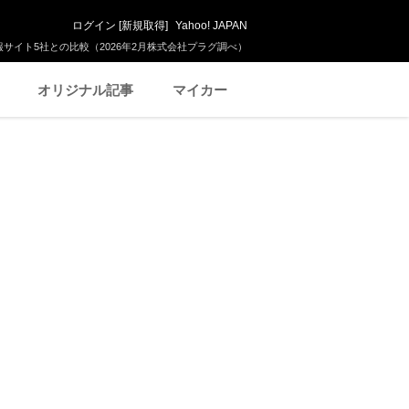
ログイン
[
新規取得
]
Yahoo! JAPAN
サイト5社との比較（2026年2月株式会社プラグ調べ）
オリジナル記事
マイカー