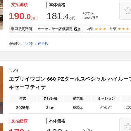
支払総額
本体価格
190
181
Aプラン
.0
.4
万円
万円
: 200.0万円
6
車両品質評価
カーセンサー評価認定
点
内装:
外装:
販売店：
リバティ 神戸店
スズキ
エブリイワゴン 660 PZターボスペシャル ハイルー
キセーフティサ
年式
走行距離
排気量
ミッション
2026年
3km
660cc
AT/CVT
20
支払総額
本体価格
Aプラン