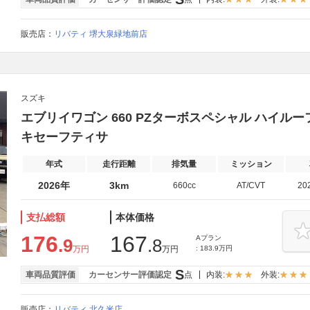
販売店：
リバティ 堺大泉緑地前店
スズキ
エブリイワゴン 660 PZターボスペシャル ハイルー
キセーフティサ
年式
走行距離
排気量
ミッション
2026年
3km
660cc
AT/CVT
20
支払総額
本体価格
176
167
Aプラン
.9
.8
万円
万円
: 183.9万円
S
車両品質評価
カーセンサー評価認定
点
内装:
外装:
販売店：
リバティ 北久米店