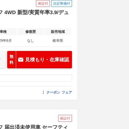
保証付
法定整備付
4WD 新型/実質年率3.9/デュ
車検
修復歴
販売地域
29年6月
なし
岐阜県
無
見積もり・在庫確認
料
クーポン
フェア
保証付
ーフ 届出済未使用車 セーフティ