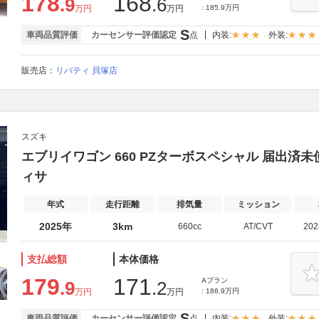
178
168
.9
.6
万円
万円
: 185.9万円
S
車両品質評価
カーセンサー評価認定
点
内装:
外装:
販売店：
リバティ 貝塚店
スズキ
エブリイワゴン 660 PZターボスペシャル 届出済
ィサ
年式
走行距離
排気量
ミッション
2025年
3km
660cc
AT/CVT
20
支払総額
本体価格
179
171
Aプラン
.9
.2
万円
万円
: 186.9万円
S
車両品質評価
カーセンサー評価認定
点
内装:
外装: