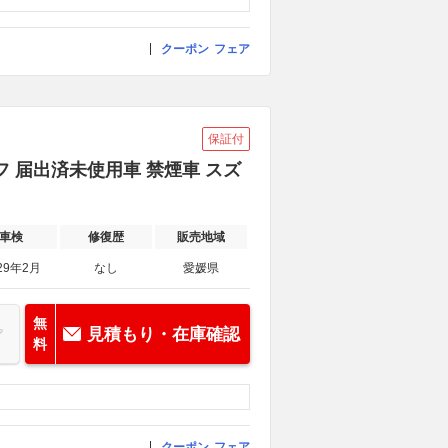
クーポン
フェア
保証付
フ 届出済未使用車 禁煙車 スズ
車検
修復歴
販売地域
29年2月
なし
愛媛県
無
見積もり・在庫確認
料
クーポン
フェア