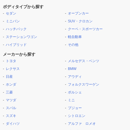
ボディタイプから探す
セダン
オープンカー
ミニバン
SUV・クロカン
ハッチバック
クーペ・スポーツカー
ステーションワゴン
軽自動車
ハイブリッド
その他
メーカーから探す
トヨタ
メルセデス・ベンツ
レクサス
BMW
日産
アウディ
ホンダ
フォルクスワーゲン
三菱
ポルシェ
マツダ
ミニ
スバル
プジョー
スズキ
シトロエン
ダイハツ
アルファ ロメオ