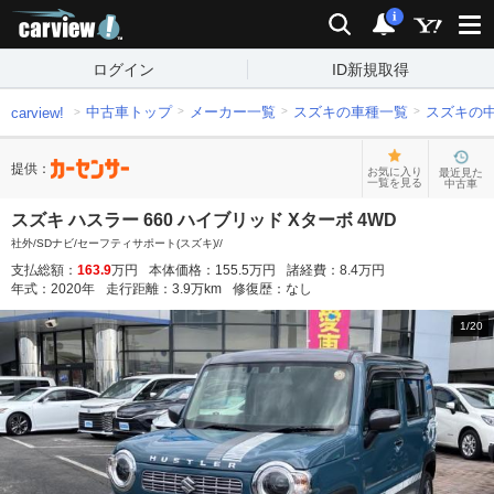
carview!
検索
通知
i
ログイン
ID新規取得
中古車トップ
メーカー一覧
スズキの車種一覧
スズキの
carview!
提供：
お気に入り
最近見た
一覧を見る
中古車
スズキ ハスラー 660 ハイブリッド Xターボ 4WD
社外/SDナビ/セーフティサポート(スズキ)//
支払総額：
163.9
万円
本体価格：
155.5
万円
諸経費：
8.4
万円
年式：
2020
年
走行距離：
3.9
万km
修復歴：
なし
1
/
20