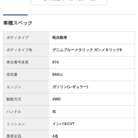
車種スペック
ボディタイプ
軽自動車
ボディタイプ色
デニムブルーメタリック ガンメタリックII
車台番号末尾
874
排気量
660cc
エンジン
ガソリン(レギュラー)
駆動方式
4WD
ハンドル
右
ミッション
インパネCVT
乗車定員
4名