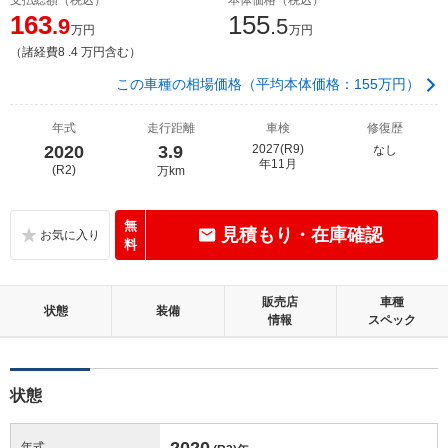
163
155
.9
.5
万円
万円
（諸経費8 .4 万円含む）
この車種の相場価格（平均本体価格：155万円）
年式
走行距離
車検
修復歴
2020
3.9
2027(R9)
なし
年11月
(R2)
万km
無
見積もり・在庫確認
料
販売店
車種
状態
装備
情報
スペック
状態
2020
年式