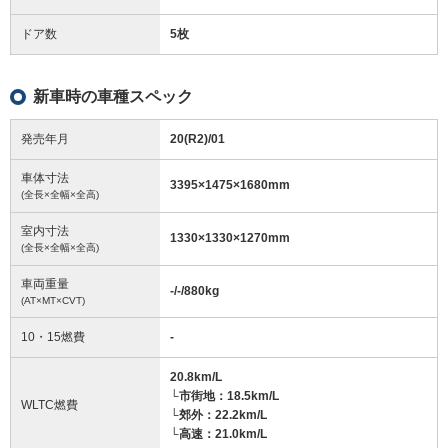
ドア数
5枚
新車時の車種スペック
発売年月
20(R2)/01
車体寸法
3395
×
1475
×
1680
mm
(全長×全幅×全高)
室内寸法
1330
×
1330
×
1270
mm
(全長×全幅×全高)
車両重量
-/-/880
kg
(AT×MT×CVT)
10・15燃費
-
20.8km/L
└市街地：18.5km/L
WLTC燃費
└郊外：22.2km/L
└高速：21.0km/L