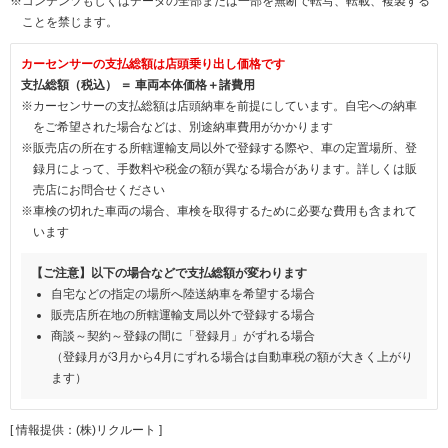
※コンテンツもしくはデータの全部または一部を無断で転写、転載、複製する
ことを禁じます。
カーセンサーの支払総額は店頭乗り出し価格です
支払総額（税込） ＝ 車両本体価格＋諸費用
※カーセンサーの支払総額は店頭納車を前提にしています。自宅への納車
をご希望された場合などは、別途納車費用がかかります
※販売店の所在する所轄運輸支局以外で登録する際や、車の定置場所、登
録月によって、手数料や税金の額が異なる場合があります。詳しくは販
売店にお問合せください
※車検の切れた車両の場合、車検を取得するために必要な費用も含まれて
います
【ご注意】以下の場合などで支払総額が変わります
自宅などの指定の場所へ陸送納車を希望する場合
販売店所在地の所轄運輸支局以外で登録する場合
商談～契約～登録の間に「登録月」がずれる場合
（登録月が3月から4月にずれる場合は自動車税の額が大きく上がり
ます）
[ 情報提供：(株)リクルート ]