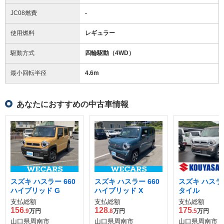
JC08燃費
-
使用燃料
レギュラー
駆動方式
四輪駆動（4WD）
最小回転半径
4.6
m
あなたにおすすめの中古車情報
スズキ ハスラー 660
スズキ ハスラー 660
スズキ ハスラ
ハイブリッド G
ハイブリッド X
タイル
支払総額
支払総額
支払総額
156
128
175
.9
万円
.8
万円
.5
万円
山口県周南市
山口県周南市
山口県周南市