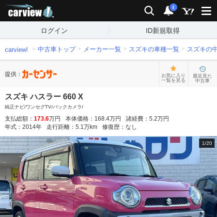
carview!
検索
通知
i
ログイン
ID新規取得
中古車トップ
メーカー一覧
スズキの車種一覧
スズキの
carview!
提供：
お気に入り
最近見た
一覧を見る
中古車
スズキ ハスラー 660 X
純正ナビ/ワンセグTV/バックカメラ/
支払総額：
173.6
万円
本体価格：
168.4
万円
諸経費：
5.2
万円
年式：
2014
年
走行距離：
5.1
万km
修復歴：
なし
1
/
20