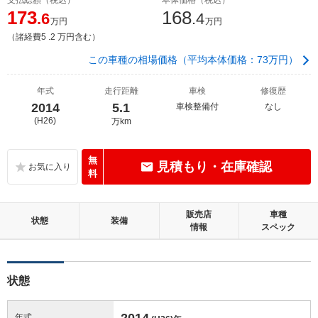
173
168
.6
.4
万円
万円
（諸経費5 .2 万円含む）
この車種の相場価格（平均本体価格：73万円）
年式
走行距離
車検
修復歴
2014
5.1
車検整備付
なし
(H26)
万km
無
見積もり・在庫確認
料
販売店
車種
状態
装備
情報
スペック
状態
2014
年式