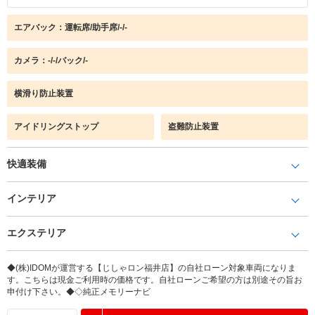
エアバック：運転席/助手席/-/-
カメラ：-/-/バック/-
横滑り防止装置
アイドリングストップ
盗難防止装置
快適装備
インテリア
エクステリア
◆(株)IDOMが運営する【じしゃロン福井店】の自社ローン対象車両になりま
す。こちらは現金ご利用時の価格です。自社ローンご希望の方は別途その旨お
申付け下さい。◆◇純正メモリーナビ