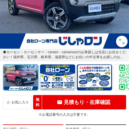
◆カーセン・カーセンサー・carsen・carsensorのお車探しは当店にお任せくだ
さい！福井県、石川県、岐阜県、滋賀県などにお住いの中古車をお探しのお客
様のご来店をお...
無
見積もり・在庫確認
料
※お電話番号の入力は不要です。
支払総額（税込）
本体価格（税込）