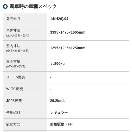
新車時の車種スペック
発売年月
14(H26)/04
車体寸法
3395
×
1475
×
1665
mm
(全長×全幅×全高)
室内寸法
1295
×
1295
×
1250
mm
(全長×全幅×全高)
車両重量
-/-/800
kg
(AT×MT×CVT)
10・15燃費
-
WLTC燃費
-
JC08燃費
29.2km/L
使用燃料
レギュラー
駆動方式
前輪駆動（FF）