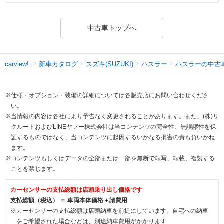
中古車トップへ
新車カタログ
スズキ(SUZUKI)
ハスラー
ハスラーの中古
carview!
※仕様・オプション・装備の詳細については各販売店にお問い合わせくださ
い。
※当情報の内容は各社により予告なく変更されることがあります。また、(株)リ
クルートおよびLINEヤフー株式会社は当コンテンツの完全性、無誤謬性を保
証するものではなく、当コンテンツに起因するいかなる損害の責も負いかね
ます。
※コンテンツもしくはデータの全部または一部を無断で転写、転載、複製する
ことを禁じます。
カーセンサーの支払総額は店頭乗り出し価格です
支払総額（税込） ＝ 車両本体価格＋諸費用
※カーセンサーの支払総額は店頭納車を前提にしています。自宅への納車
をご希望された場合などは、別途納車費用がかかります