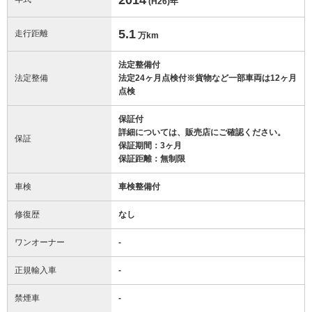
(H26)
年
5.1
走行距離
万km
法定整備付
法定整備
法定24ヶ月点検付※貨物など一部車両は12ヶ月
点検
保証付
詳細については、販売店にご確認ください。
保証
保証期間：3ヶ月
保証距離：無制限
車検
車検整備付
修復歴
なし
ワンオーナー
-
正規輸入車
-
禁煙車
-