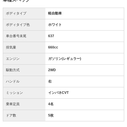
ボディタイプ
軽自動車
ボディタイプ色
ホワイト
車台番号末尾
637
排気量
660cc
エンジン
ガソリン(レギュラー)
駆動方式
2WD
ハンドル
右
ミッション
インパネCVT
乗車定員
4名
ドア数
5枚