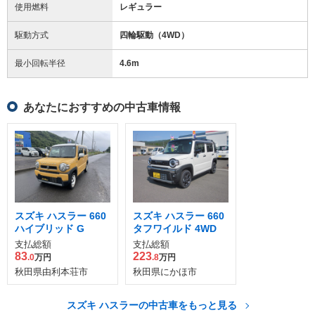
使用燃料
レギュラー
駆動方式
四輪駆動（4WD）
最小回転半径
4.6
m
あなたにおすすめの中古車情報
スズキ ハスラー 660
スズキ ハスラー 660
ハイブリッド G
タフワイルド 4WD
支払総額
支払総額
83
223
.0
万円
.8
万円
秋田県由利本荘市
秋田県にかほ市
スズキ ハスラーの中古車をもっと見る