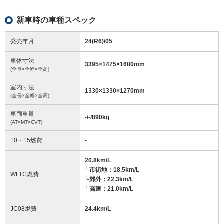
新車時の車種スペック
発売年月
24(R6)/05
車体寸法
3395
×
1475
×
1680
mm
(全長×全幅×全高)
室内寸法
1330
×
1330
×
1270
mm
(全長×全幅×全高)
車両重量
-/-/890
kg
(AT×MT×CVT)
10・15燃費
-
20.8km/L
└市街地：18.5km/L
WLTC燃費
└郊外：22.3km/L
└高速：21.0km/L
JC08燃費
24.4km/L