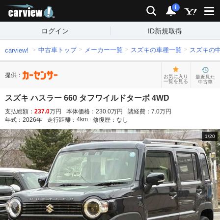
carview!
検索
通知
i
ログイン
ID新規取得
中古車トップ
メーカー一覧
スズキの車種一覧
スズキの
carview!
提供：
お気に入り
最近見た
一覧を見る
中古車
スズキ ハスラー 660 タフワイルドターボ 4WD
支払総額：
237.0
万円
本体価格：
230.0
万円
諸経費：
7.0
万円
4
km
年式：
2026
年
走行距離：
修復歴：
なし
1
/
20