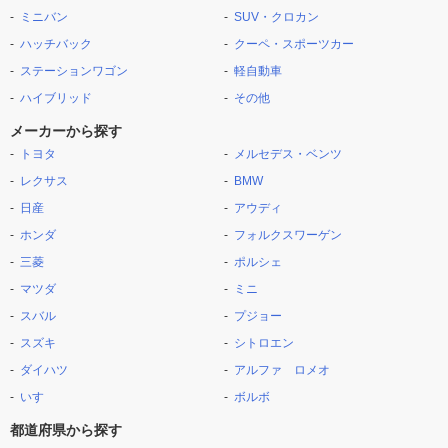
ミニバン
SUV・クロカン
ハッチバック
クーペ・スポーツカー
ステーションワゴン
軽自動車
ハイブリッド
その他
メーカーから探す
トヨタ
メルセデス・ベンツ
レクサス
BMW
日産
アウディ
ホンダ
フォルクスワーゲン
三菱
ポルシェ
マツダ
ミニ
スバル
プジョー
スズキ
シトロエン
ダイハツ
アルファ ロメオ
いすゞ
ボルボ
都道府県から探す