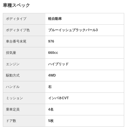
車種スペック
ボディタイプ
軽自動車
ボディタイプ色
ブルーイッシュブラックパール3
車台番号末尾
976
排気量
660cc
エンジン
ハイブリッド
駆動方式
4WD
ハンドル
右
ミッション
インパネCVT
乗車定員
4名
ドア数
5枚