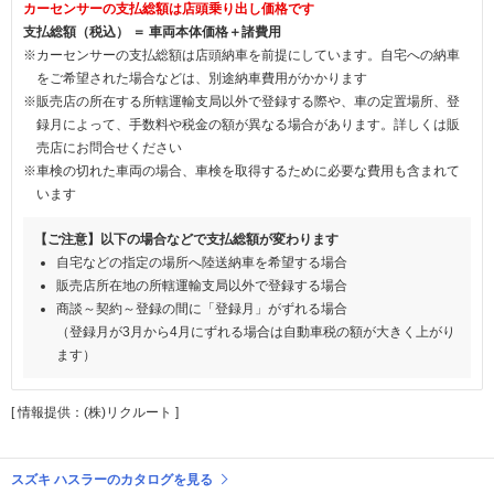
カーセンサーの支払総額は店頭乗り出し価格です
支払総額（税込） ＝ 車両本体価格＋諸費用
※カーセンサーの支払総額は店頭納車を前提にしています。自宅への納車
をご希望された場合などは、別途納車費用がかかります
※販売店の所在する所轄運輸支局以外で登録する際や、車の定置場所、登
録月によって、手数料や税金の額が異なる場合があります。詳しくは販
売店にお問合せください
※車検の切れた車両の場合、車検を取得するために必要な費用も含まれて
います
【ご注意】以下の場合などで支払総額が変わります
自宅などの指定の場所へ陸送納車を希望する場合
販売店所在地の所轄運輸支局以外で登録する場合
商談～契約～登録の間に「登録月」がずれる場合
（登録月が3月から4月にずれる場合は自動車税の額が大きく上がり
ます）
[ 情報提供：(株)リクルート ]
スズキ ハスラーのカタログを見る