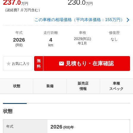
237
230
.0
.0
万円
万円
（諸経費7 .0 万円含む）
この車種の相場価格（平均本体価格：155万円）
年式
走行距離
車検
修復歴
2026
4
2029(R11)
なし
年1月
(R8)
km
無
見積もり・在庫確認
料
販売店
車種
状態
装備
情報
スペック
状態
2026
年式
(R8)
年