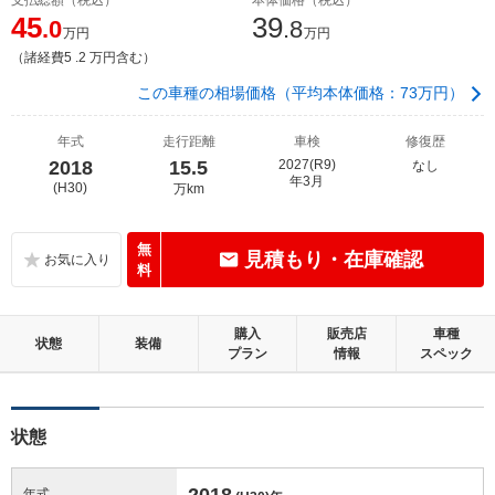
45
39
.0
.8
万円
万円
（諸経費5 .2 万円含む）
この車種の相場価格（平均本体価格：73万円）
年式
走行距離
車検
修復歴
2018
15.5
2027(R9)
なし
年3月
(H30)
万km
無
見積もり・在庫確認
料
購入
販売店
車種
状態
装備
プラン
情報
スペック
状態
2018
年式