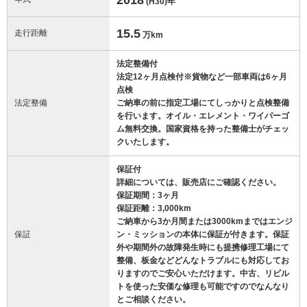
(H30)
年
15.5
走行距離
万km
法定整備付
法定12ヶ月点検付※貨物など一部車両は6ヶ月
点検
法定整備
ご納車の前に指定工場にてしっかりと点検整備
を行います。オイル・エレメント・ワイパーゴ
ム無料交換。国家資格を持った整備士がチェッ
クいたします。
保証付
詳細については、販売店にご確認ください。
保証期間：3ヶ月
保証距離：3,000km
ご納車から3か月間または3000kmまではエンジ
保証
ン・ミッションの本体に保証が付きます。保証
外や期間外の故障発生時にも提携修理工場にて
整備、板金などどんなトラブルにも対応してお
りますのでご安心いただけます。中古、リビル
トを使った安価な修理も可能ですのでなんなり
とご相談ください。