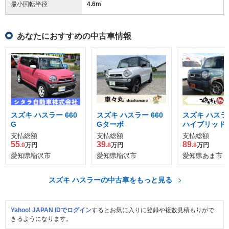
最小回転半径
4.6
m
あなたにおすすめの中古車情報
スズキ ハスラー 660
スズキ ハスラー 660
スズキ ハスラー
G
Gターボ
ハイブリッド 
支払総額
支払総額
支払総額
55
39
89
.0
万円
.8
万円
.8
万円
愛知県稲沢市
愛知県稲沢市
愛知県あま市
スズキ ハスラーの中古車をもっと見る
Yahoo! JAPAN IDでログイン
するとお気に入りに登録や複数見積もりがで
きるようになります。