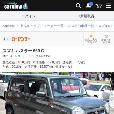
carview!
検索
通知
i
ログイン
ID新規取得
中古車トップ
メーカー一覧
スズキの車種一覧
スズキの
carview!
提供：
お気に入り
最近見た
一覧を見る
中古車
スズキ ハスラー 660 G
5MT キーレス カーナビ フルセグTV/
支払総額：
45.0
万円
本体価格：
39.8
万円
諸経費：
5.2
万円
年式：
2018
年
走行距離：
15.5
万km
修復歴：
なし
1
/
22