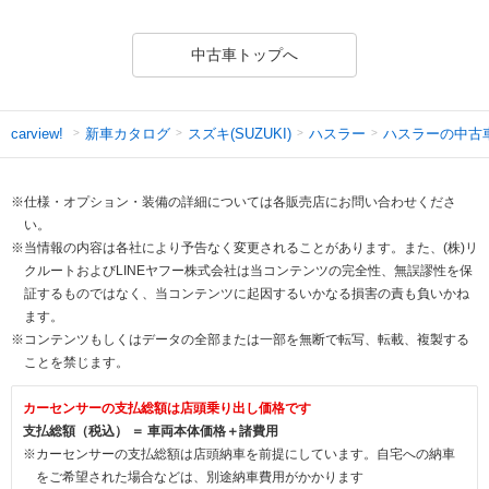
中古車トップへ
新車カタログ
スズキ(SUZUKI)
ハスラー
ハスラーの中古
carview!
※仕様・オプション・装備の詳細については各販売店にお問い合わせくださ
い。
※当情報の内容は各社により予告なく変更されることがあります。また、(株)リ
クルートおよびLINEヤフー株式会社は当コンテンツの完全性、無誤謬性を保
証するものではなく、当コンテンツに起因するいかなる損害の責も負いかね
ます。
※コンテンツもしくはデータの全部または一部を無断で転写、転載、複製する
ことを禁じます。
カーセンサーの支払総額は店頭乗り出し価格です
支払総額（税込） ＝ 車両本体価格＋諸費用
※カーセンサーの支払総額は店頭納車を前提にしています。自宅への納車
をご希望された場合などは、別途納車費用がかかります