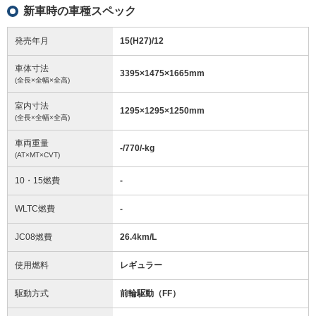
新車時の車種スペック
発売年月
15(H27)/12
車体寸法
3395
×
1475
×
1665
mm
(全長×全幅×全高)
室内寸法
1295
×
1295
×
1250
mm
(全長×全幅×全高)
車両重量
-/770/-
kg
(AT×MT×CVT)
10・15燃費
-
WLTC燃費
-
JC08燃費
26.4km/L
使用燃料
レギュラー
駆動方式
前輪駆動（FF）