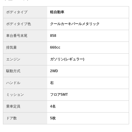
ボディタイプ
軽自動車
ボディタイプ色
クールカーキパールメタリック
車台番号末尾
858
排気量
660cc
エンジン
ガソリン(レギュラー)
駆動方式
2WD
ハンドル
右
ミッション
フロア5MT
乗車定員
4名
ドア数
5枚