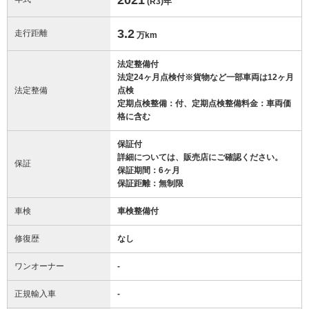
(R3)
年
3.2
走行距離
万km
法定整備付
法定24ヶ月点検付※貨物など一部車両は12ヶ月
法定整備
点検
定期点検整備：付、定期点検整備料金：車両価
格に含む
保証付
詳細については、販売店にご確認ください。
保証
保証期間：6ヶ月
保証距離：無制限
車検
車検整備付
修復歴
なし
ワンオーナー
-
正規輸入車
-