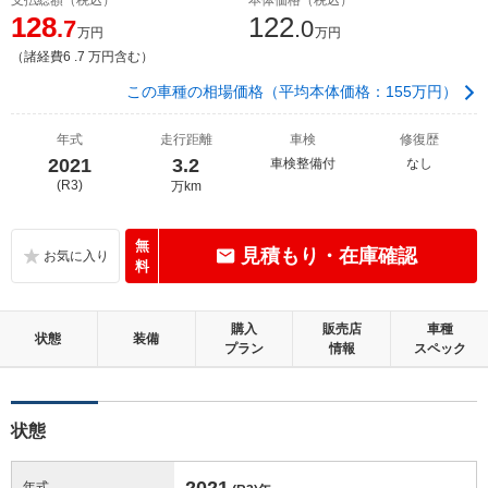
128
122
.7
.0
万円
万円
（諸経費6 .7 万円含む）
この車種の相場価格（平均本体価格：155万円）
年式
走行距離
車検
修復歴
2021
3.2
車検整備付
なし
(R3)
万km
無
見積もり・在庫確認
料
購入
販売店
車種
状態
装備
プラン
情報
スペック
状態
2021
年式