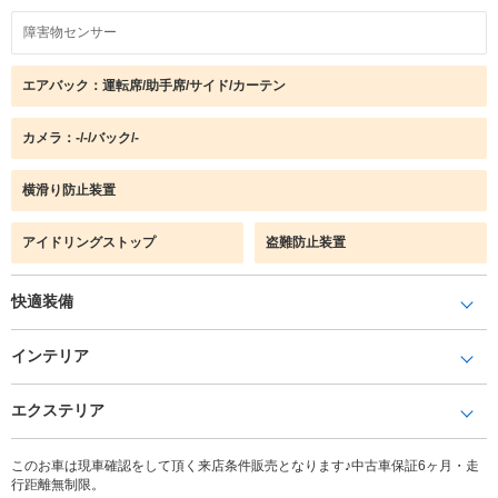
障害物センサー
エアバック：運転席/助手席/サイド/カーテン
カメラ：-/-/バック/-
横滑り防止装置
アイドリングストップ
盗難防止装置
快適装備
インテリア
エクステリア
このお車は現車確認をして頂く来店条件販売となります♪中古車保証6ヶ月・走
行距離無制限。