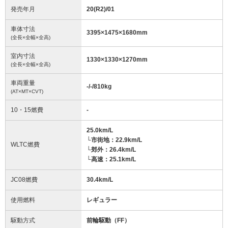
発売年月
20(R2)/01
車体寸法
3395
×
1475
×
1680
mm
(全長×全幅×全高)
室内寸法
1330
×
1330
×
1270
mm
(全長×全幅×全高)
車両重量
-/-/810
kg
(AT×MT×CVT)
10・15燃費
-
25.0km/L
└市街地：22.9km/L
WLTC燃費
└郊外：26.4km/L
└高速：25.1km/L
JC08燃費
30.4km/L
使用燃料
レギュラー
駆動方式
前輪駆動（FF）