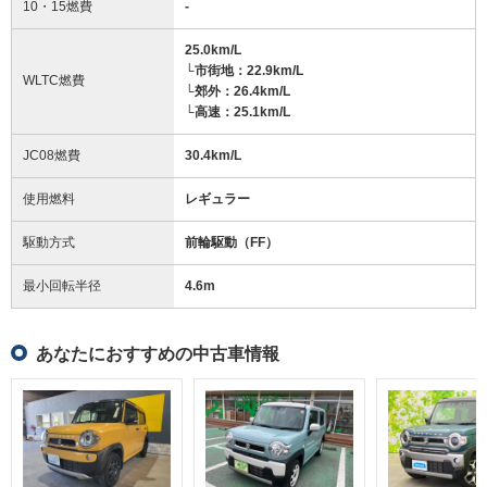
10・15燃費
-
25.0km/L
└市街地：22.9km/L
WLTC燃費
└郊外：26.4km/L
└高速：25.1km/L
JC08燃費
30.4km/L
使用燃料
レギュラー
駆動方式
前輪駆動（FF）
最小回転半径
4.6
m
あなたにおすすめの中古車情報