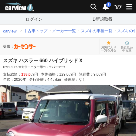
carview!
検索
通知
i
ログイン
ID新規取得
中古車トップ
メーカー一覧
スズキの車種一覧
スズキの
carview!
提供：
お気に入り
最近見た
一覧を見る
中古車
スズキ ハスラー 660 ハイブリッド X
HYBRID/X/全方位モニター用カメラパッケー/
支払総額：
138.0
万円
本体価格：
129.0
万円
諸経費：
9.0
万円
年式：
2020
年
走行距離：
4.4
万km
修復歴：
なし
1
/
20