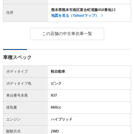
熊本県熊本市南区富合町清藤458番地13
住所
地図を見る（Yahoo!マップ）
この店舗の中古車在庫一覧
車種スペック
ボディタイプ
軽自動車
ボディタイプ色
ピンク
車台番号末尾
937
排気量
660cc
エンジン
ハイブリッド
駆動方式
2WD