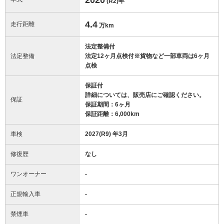
(R2)
年
4.4
走行距離
万km
法定整備付
法定整備
法定12ヶ月点検付※貨物など一部車両は6ヶ月
点検
保証付
詳細については、販売店にご確認ください。
保証
保証期間：6ヶ月
保証距離：6,000km
車検
2027(R9) 年3月
修復歴
なし
ワンオーナー
-
正規輸入車
-
禁煙車
-