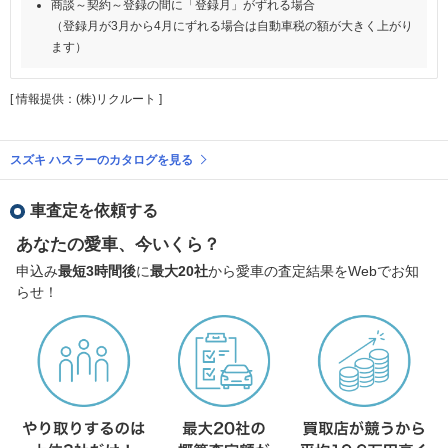
商談～契約～登録の間に「登録月」がずれる場合
（登録月が3月から4月にずれる場合は自動車税の額が大きく上がり
ます）
[ 情報提供：(株)リクルート ]
スズキ ハスラーのカタログを見る
車査定を依頼する
あなたの愛車、今いくら？
申込み
最短3時間後
に
最大20社
から愛車の査定結果をWebでお知
らせ！