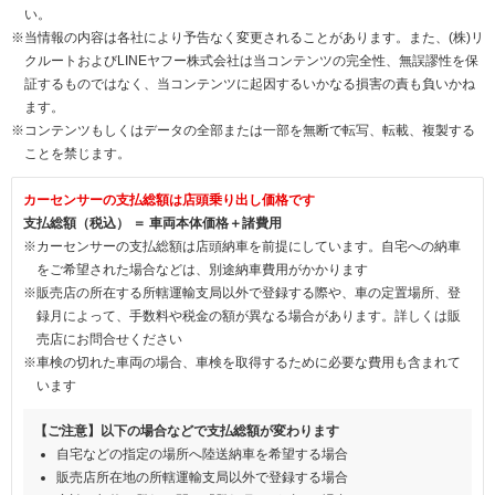
い。
※当情報の内容は各社により予告なく変更されることがあります。また、(株)リ
クルートおよびLINEヤフー株式会社は当コンテンツの完全性、無誤謬性を保
証するものではなく、当コンテンツに起因するいかなる損害の責も負いかね
ます。
※コンテンツもしくはデータの全部または一部を無断で転写、転載、複製する
ことを禁じます。
カーセンサーの支払総額は店頭乗り出し価格です
支払総額（税込） ＝ 車両本体価格＋諸費用
※カーセンサーの支払総額は店頭納車を前提にしています。自宅への納車
をご希望された場合などは、別途納車費用がかかります
※販売店の所在する所轄運輸支局以外で登録する際や、車の定置場所、登
録月によって、手数料や税金の額が異なる場合があります。詳しくは販
売店にお問合せください
※車検の切れた車両の場合、車検を取得するために必要な費用も含まれて
います
【ご注意】以下の場合などで支払総額が変わります
自宅などの指定の場所へ陸送納車を希望する場合
販売店所在地の所轄運輸支局以外で登録する場合