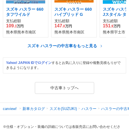
スズキ ハスラー 660
スズキ ハスラー 660
スズキ ハスラー
タフワイルド
ハイブリッド G
Jスタイル タ
支払総額
支払総額
支払総額
109
147
151
.3
万円
.0
万円
.9
万円
熊本県熊本市南区
熊本県熊本市南区
熊本県宇土市
スズキ ハスラーの中古車をもっと見る
Yahoo! JAPAN IDでログイン
するとお気に入りに登録や複数見積もりがで
きるようになります。
中古車トップへ
新車カタログ
スズキ(SUZUKI)
ハスラー
ハスラーの中古
carview!
※仕様・オプション・装備の詳細については各販売店にお問い合わせくださ