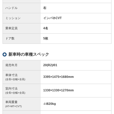
ハンドル
右
ミッション
インパネCVT
乗車定員
4名
ドア数
5枚
新車時の車種スペック
発売年月
20(R2)/01
車体寸法
3395
×
1475
×
1680
mm
(全長×全幅×全高)
室内寸法
1330
×
1330
×
1270
mm
(全長×全幅×全高)
車両重量
-/-/820
kg
(AT×MT×CVT)