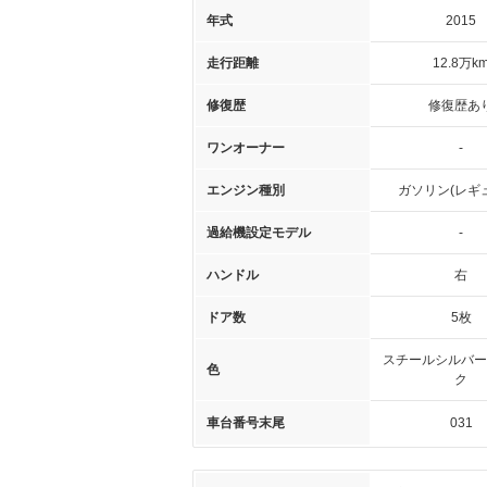
年式
2015
走行距離
12.8万k
修復歴
修復歴あ
ワンオーナー
-
エンジン種別
ガソリン(レギ
過給機設定モデル
-
ハンドル
右
ドア数
5枚
スチールシルバー
色
ク
車台番号末尾
031