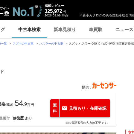
掲載レビュー
325,972
件
時点
※新車カタログのある自動車総合情報
2026.08.09
ログ
中古車検索
新車見積り
車買取
ニュース
種一覧
スズキの中古車
ハスラーの中古車
スズキ ハスラー 660 X 4WD 4WD 衝突被害
イド
提供：
54
価格
.9
万円
無
(税込)
見積もり・在庫確認
料
整備付
修復歴
あり
※お電話番号の入力は不要です。
支