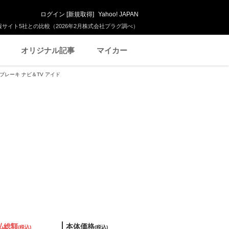
ログイン
[
新規取得
]
Yahoo! JAPAN
サイト5社との比較（2026年2月株式会社プラグ調べ）
オリジナル記事
マイカー
軽減ブレーキ ナビ＆TV アイド
払総額
本体価格
(税込)
(税込)