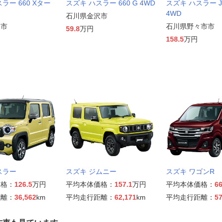
ラー 660 Xター
スズキ ハスラー 660 G 4WD
スズキ ハスラー 
4WD
石川県金沢市
沢市
石川県野々市市
59.8
万円
158.5
万円
スラー
スズキ ジムニー
スズキ ワゴンR
価格：
126.5
万円
平均本体価格：
157.1
万円
平均本体価格：
66
距離：
36,562
km
平均走行距離：
62,171
km
平均走行距離：
57