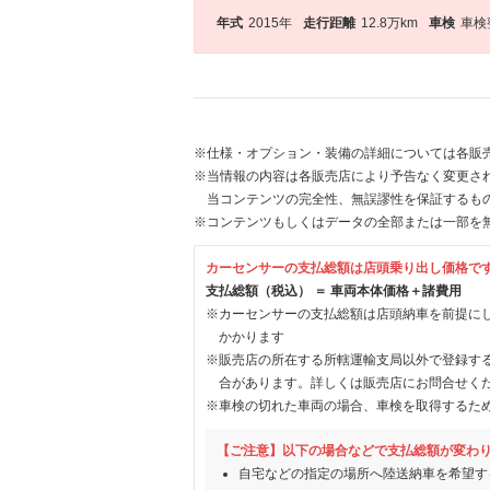
年式
2015年
走行距離
12.8万km
車検
車検
※仕様・オプション・装備の詳細については各販
※当情報の内容は各販売店により予告なく変更され
当コンテンツの完全性、無誤謬性を保証するも
※コンテンツもしくはデータの全部または一部を
カーセンサーの支払総額は店頭乗り出し価格で
支払総額（税込） ＝ 車両本体価格＋諸費用
※カーセンサーの支払総額は店頭納車を前提に
かかります
※販売店の所在する所轄運輸支局以外で登録す
合があります。詳しくは販売店にお問合せく
※車検の切れた車両の場合、車検を取得するた
【ご注意】以下の場合などで支払総額が変わ
自宅などの指定の場所へ陸送納車を希望す