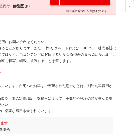
ス
整備付
修復歴
あり
-
※お電話番号の入力は不要です。
売店にお問い合わせください。
ることがあります。また、(株)リクルートおよびLINEヤフー株式会社は
のではなく、当コンテンツに起因するいかなる損害の責も負いかねます。
無断で転写、転載、複製することを禁じます。
す
しています。自宅への納車をご希望された場合などは、別途納車費用が
る際や、車の定置場所、登録月によって、手数料や税金の額が異なる場
ださい
めに必要な費用も含まれています
ります
る場合