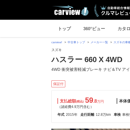
トップ
360°ビュー
カタ
carview!
中古車トップ
メーカー一覧
スズキの車
スズキ
ハスラー 660 X 4WD
4WD 衝突被害軽減ブレーキ ナビ＆TV ア
保証付
59
支払総額
.8
本体
万円
(税込)
（諸経費4.9万円含む）
年式
2015年
走行距離
12.8万km
車検
車検