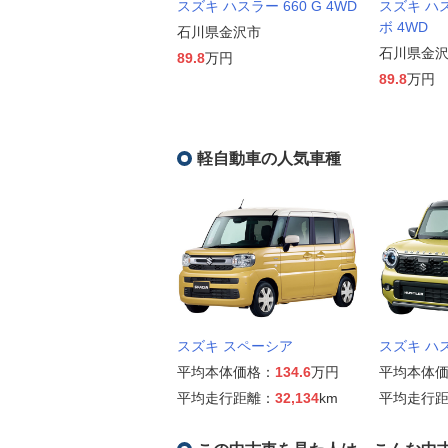
スズキ ハスラー 660 G 4WD
スズキ ハス
ボ 4WD
石川県金沢市
石川県金
89.8
万円
89.8
万円
軽自動車の人気車種
スズキ スペーシア
スズキ ハ
平均本体価格：
134.6
万円
平均本体
平均走行距離：
32,134
km
平均走行