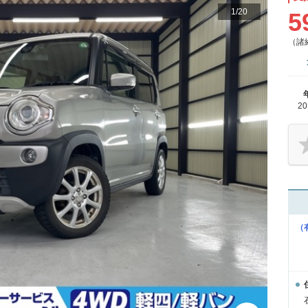
1
/
20
5
（諸
2
（