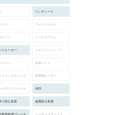
C
ベンチシート
列シート
ウォークスルー
動シート
シートエアコン
ートヒーター
フルフラットシート
ットマン
本革シート
イドリングストップ
障害物センサー
ルーズコントロール
ABS
滑り防止装置
盗難防止装置
突被害軽減ブレーキ
パーキングアシスト