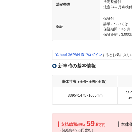
法定整備付
法定整備
法定24ヶ月点検
保証付
詳細については、
保証
保証期間：3ヶ月
保証距離：3,000
Yahoo! JAPAN IDでログイン
するとお気に入り
新車時の基本情報
車体寸法（全長×全幅×全高）
28
3395×1475×1665mm
-
59
支払総額
.8
本体
万円
(税込)
（諸経費4.9万円含む）