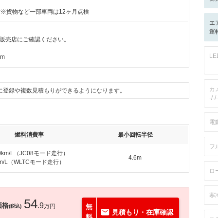
付※貨物など一部車両は12ヶ月点検
エ
運転
販売店にご確認ください。
L
km
カ
に登録や複数見積もりができるようになります。
-/-/-
電
燃料消費率
最小回転半径
フ
.0km/L（JC08モード走行）
4.6m
km/L（WLTCモード走行）
ロ
寒
54
価格
.9
万円
無
(税込)
見積もり・在庫確認
料