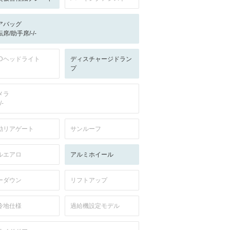
アバッグ
席/助手席/-/-
EDヘッドライト
ディスチャージドラン
プ
メラ
/-
動リアゲート
サンルーフ
ルエアロ
アルミホイール
ーダウン
リフトアップ
冷地仕様
過給機設定モデル