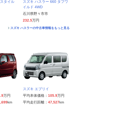
Jスタイル
スズキ ハスラー 660 タフワ
イルド 4WD
石川県野々市市
232.5
万円
スズキ ハスラーの中古車情報をもっと見る
スズキ エブリイ
.9
万円
平均本体価格：
105.9
万円
,699
km
平均走行距離：
47,527
km