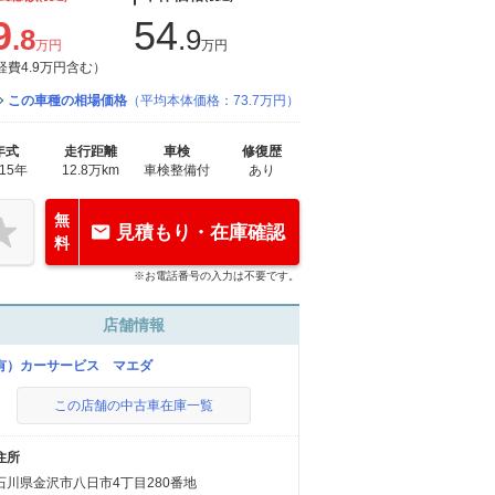
9
54
.8
.9
万円
万円
経費4.9万円含む）
この車種の相場価格
（平均本体価格：73.7万円）
年式
走行距離
車検
修復歴
015年
12.8万km
車検整備付
あり
無
見積もり・在庫確認
料
※お電話番号の入力は不要です。
店舗情報
有）カーサービス マエダ
この店舗の中古車在庫一覧
住所
石川県金沢市八日市4丁目280番地