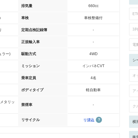
排気量
660cc
ET
m
車検
車検整備付
3
り
定期点検記録簿
-
正規輸入車
-
電
ュラー)
駆動方式
4WD
シ
ミッション
インパネCVT
オ
乗車定員
4名
ボディタイプ
軽自動車
ア
メタリッ
禁煙車
-
ク
リサイクル
リ済込
横
衝