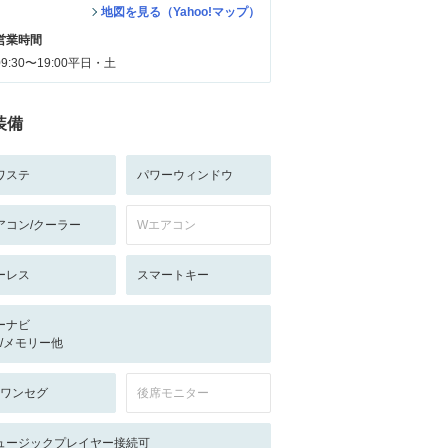
地図を見る（Yahoo!マップ）
営業時間
09:30〜19:00平日・土
装備
ワステ
パワーウィンドウ
アコン/クーラー
Wエアコン
ーレス
スマートキー
ーナビ
-/-/メモリー他
V:ワンセグ
後席モニター
ュージックプレイヤー接続可