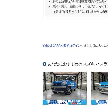
販売店所在地の所轄運輸支局以外で登録す
商談～契約～登録の間に「登録月」がずれ
（登録月が3月から4月にずれる場合は自
Yahoo! JAPAN IDでログイン
するとお気に入りに
あなたにおすすめの スズキ ハスラ