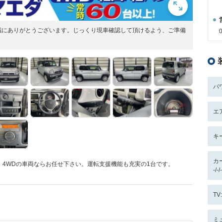
誠にありがとうございます。じっくり現車確認して頂けるよう、ご準備
パ
エ
キ
カ
4WDの車両ならお任せ下さい。運転支援機能も充実の1台です。
-/
T
ミ