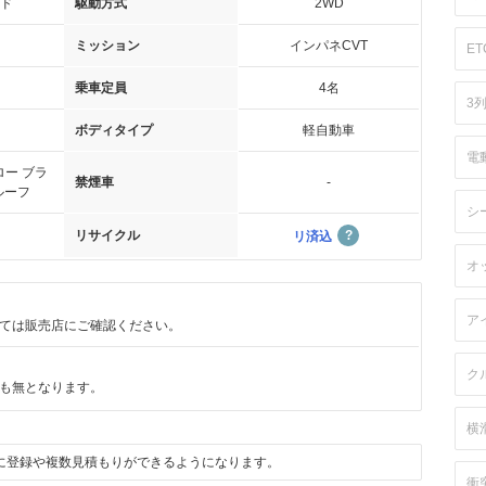
ド
駆動方式
2WD
ミッション
インパネCVT
ET
乗車定員
4名
3
ボディタイプ
軽自動車
電
ー ブラ
禁煙車
-
ルーフ
シ
リサイクル
リ済込
オ
ア
ては販売店にご確認ください。
ク
も無となります。
横
に登録や複数見積もりができるようになります。
衝