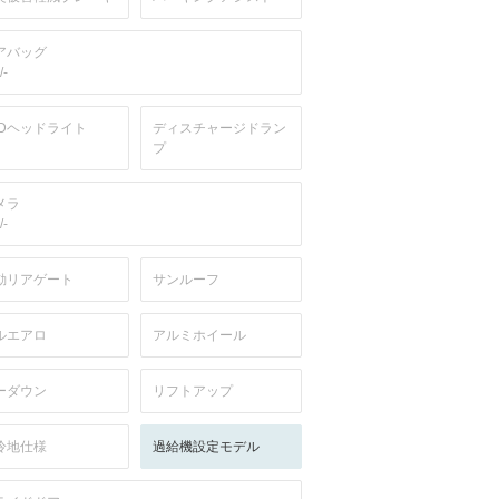
アバッグ
/-
EDヘッドライト
ディスチャージドラン
プ
メラ
/-
動リアゲート
サンルーフ
ルエアロ
アルミホイール
ーダウン
リフトアップ
冷地仕様
過給機設定モデル