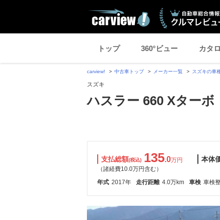
トップ
360°ビュー
カタ
carview!
中古車トップ
メーカー一覧
スズキの車
スズキ
ハスラー 660 Xターボ
135
支払総額
.0
本体
万円
(税込)
（諸経費10.0万円含む）
年式
2017年
走行距離
4.0万km
車検
車検