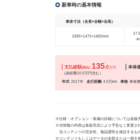
新車時の基本情報
車体寸法（全長×全幅×全高）
27
3395×1475×1665mm
-
135
支払総額
.0
本体
万円
(税込)
（諸経費10.0万円含む）
年式
2017年
走行距離
4.0万km
車検
車検
※仕様・オプション・装備の詳細については各販
※当情報の内容は各販売店により予告なく変更され
当コンテンツの完全性、無誤謬性を保証するも
※コンテンツもしくはデータの全部または一部を