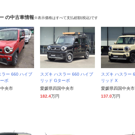
ー の中古車情報
※表示価格はすべて支払総額(税込)です
ラー 660 ハイブ
スズキ ハスラー 660 ハイブ
スズキ ハスラー 6
ターボ
リッド Gターボ
リッド X
国中央市
愛媛県四国中央市
愛媛県四国中央市
182.4
万円
137.0
万円