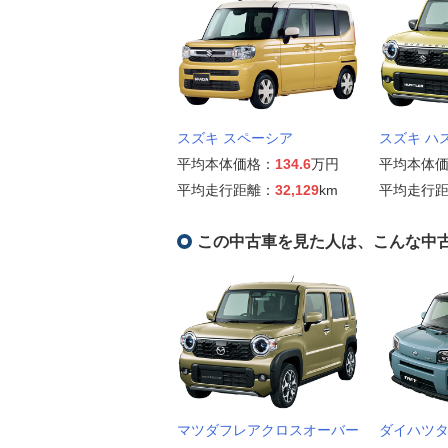
スズキ スペーシア
スズキ ハ
平均本体価格：
134.6
万円
平均本体
平均走行距離：
32,129
km
平均走行
この中古車を見た人は、こんな中
マツダフレアクロスオーバー
ダイハツ