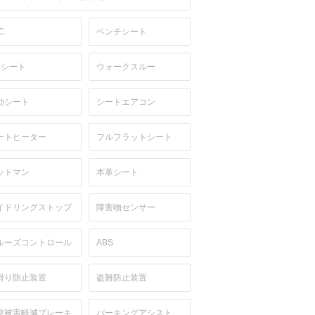
C
ベンチシート
列シート
ウォークスルー
動シート
シートエアコン
ートヒーター
フルフラットシート
ットマン
本革シート
イドリングストップ
障害物センサー
ルーズコントロール
ABS
滑り防止装置
盗難防止装置
突被害軽減ブレーキ
パーキングアシスト