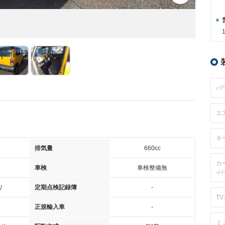
パ
エ
キ
排気量
660cc
カ
車検
車検整備無
-/-/-
り
定期点検記録簿
-
TV:
正規輸入車
-
ミ