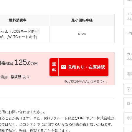
エ
-/-/-
燃料消費率
最小回転半径
.8km/L（JC08モード走行）
L
4.6m
km/L（WLTCモード走行）
カ
-/-/-
125
価格
.0
万円
無
(税込)
見積もり・在庫確認
料
電
整備無
修復歴
あり
※お電話番号の入力は不要です。
フ
ロ
売店にお問い合わせください。
ることがあります。また、(株)リクルートおよびLINEヤフー株式会社は
寒
のではなく、当コンテンツに起因するいかなる損害の責も負いかねます。
無断で転写、転載、複製することを禁じます。