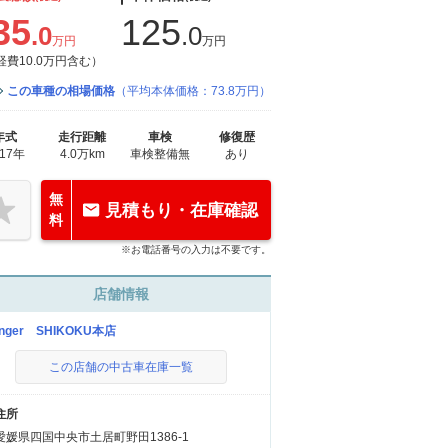
35
125
.0
.0
万円
万円
経費10.0万円含む）
この車種の相場価格
（平均本体価格：73.8万円）
年式
走行距離
車検
修復歴
017年
4.0万km
車検整備無
あり
無
見積もり・在庫確認
料
※お電話番号の入力は不要です。
店舗情報
nger SHIKOKU本店
この店舗の中古車在庫一覧
住所
愛媛県四国中央市土居町野田1386-1