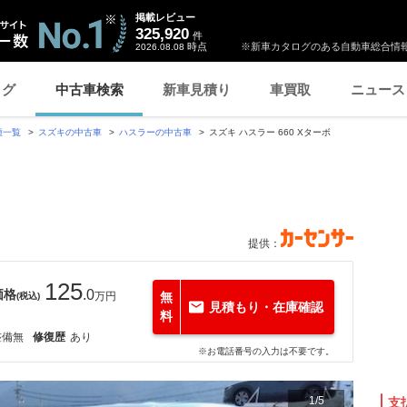
掲載レビュー
325,920
件
時点
※新車カタログのある自動車総合情報
2026.08.08
ログ
中古車検索
新車見積り
車買取
ニュース
種一覧
スズキの中古車
ハスラーの中古車
スズキ ハスラー 660 Xターボ
提供：
125
価格
.0
万円
無
(税込)
見積もり・在庫確認
料
整備無
修復歴
あり
※お電話番号の入力は不要です。
1
/
5
支