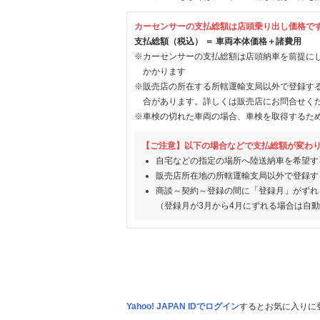
カーセンサーの支払総額は店頭乗り出し価格で
支払総額（税込） ＝ 車両本体価格＋諸費用
※カーセンサーの支払総額は店頭納車を前提に
かかります
※販売店の所在する所轄運輸支局以外で登録す
合があります。詳しくは販売店にお問合せく
※車検の切れた車両の場合、車検を取得するた
【ご注意】以下の場合などで支払総額が変わ
自宅などの指定の場所へ陸送納車を希望す
販売店所在地の所轄運輸支局以外で登録す
商談～契約～登録の間に「登録月」がずれ
（登録月が3月から4月にずれる場合は自
Yahoo! JAPAN IDでログイン
するとお気に入りに