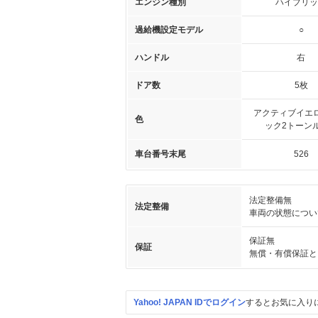
エンジン種別
ハイブリッ
過給機設定モデル
○
ハンドル
右
ドア数
5枚
アクティブイエロ
色
ック2トーン
車台番号末尾
526
法定整備無
法定整備
車両の状態につい
保証無
保証
無償・有償保証と
Yahoo! JAPAN IDでログイン
するとお気に入り