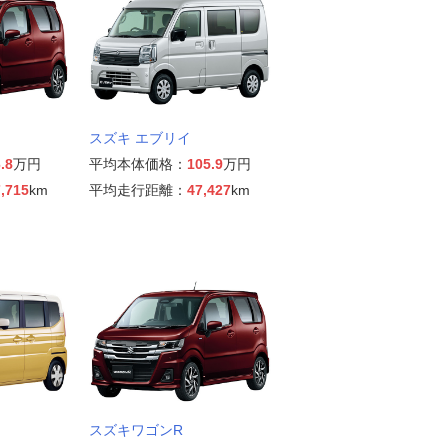
スズキ エブリイ
.8
万円
平均本体価格：
105.9
万円
,715
km
平均走行距離：
47,427
km
スズキワゴンR