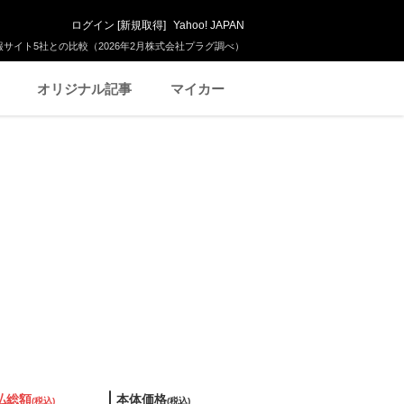
ログイン
[
新規取得
]
Yahoo! JAPAN
サイト5社との比較（2026年2月株式会社プラグ調べ）
オリジナル記事
マイカー
払総額
本体価格
(税込)
(税込)