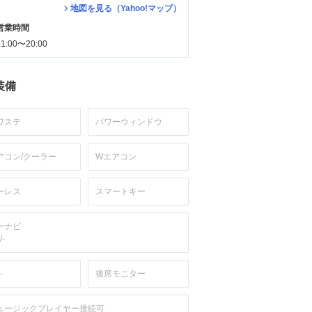
地図を見る（Yahoo!マップ）
営業時間
11:00〜20:00
装備
ワステ
パワーウィンドウ
アコン/クーラー
Wエアコン
ーレス
スマートキー
ーナビ
/-
-
後席モニター
ュージックプレイヤー接続可