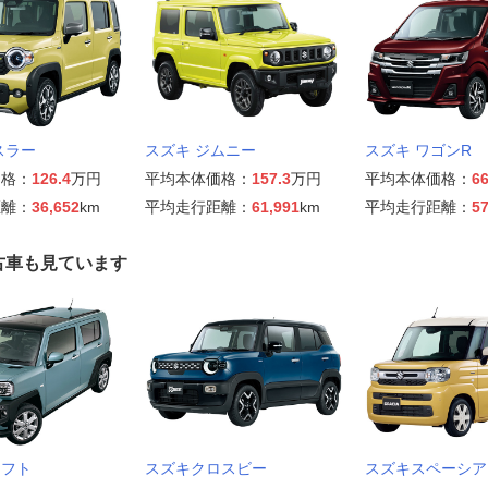
スラー
スズキ ジムニー
スズキ ワゴンR
価格：
126.4
万円
平均本体価格：
157.3
万円
平均本体価格：
66
距離：
36,652
km
平均走行距離：
61,991
km
平均走行距離：
57
古車も見ています
タフト
スズキクロスビー
スズキスペーシア