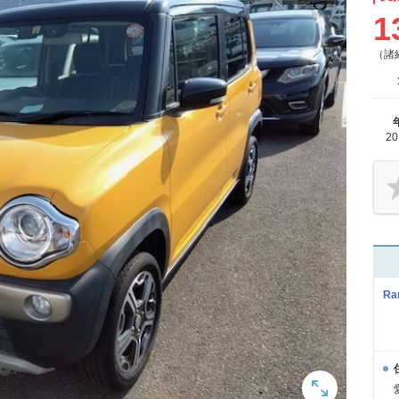
1
（諸
2
Ra