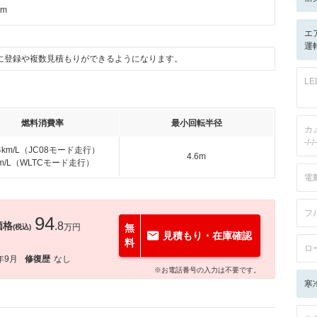
km
エ
運転
に登録や複数見積もりができるようになります。
L
燃料消費率
最小回転半径
カ
-/-/-
.4km/L（JC08モード走行）
4.6m
km/L（WLTCモード走行）
電
フ
94
価格
.8
万円
無
(税込)
見積もり・在庫確認
料
ロ
年9月
修復歴
なし
※お電話番号の入力は不要です。
寒