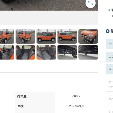
パ
エ
キ
カ
-/-/-
排気量
660cc
TV:
車検
2027年9月
ミ