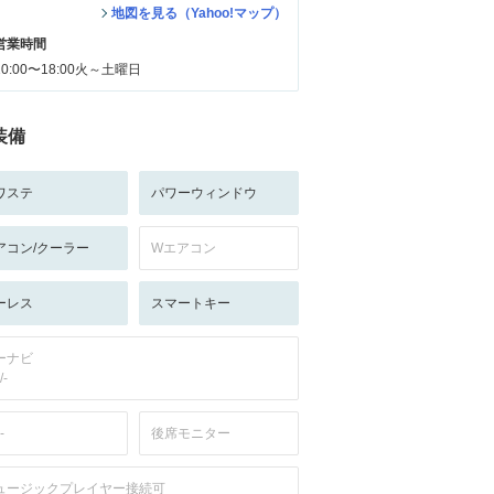
地図を見る（Yahoo!マップ）
営業時間
10:00〜18:00火～土曜日
装備
ワステ
パワーウィンドウ
アコン/クーラー
Wエアコン
ーレス
スマートキー
ーナビ
/-
-
後席モニター
ュージックプレイヤー接続可