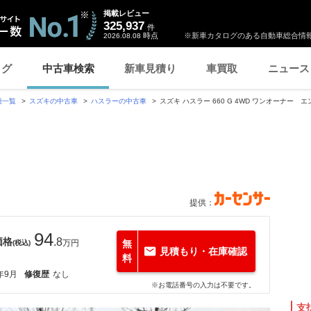
掲載レビュー
325,937
件
時点
※新車カタログのある自動車総合情報
2026.08.08
ログ
中古車検索
新車見積り
車買取
ニュース
種一覧
スズキの中古車
ハスラーの中古車
スズキ ハスラー 660 G 4WD ワンオーナー 
提供：
94
価格
.8
万円
無
(税込)
見積もり・在庫確認
料
年9月
修復歴
なし
※お電話番号の入力は不要です。
支