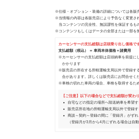
※仕様・オプション・装備の詳細については各販
※当情報の内容は各販売店により予告なく変更され
当コンテンツの完全性、無誤謬性を保証するも
※コンテンツもしくはデータの全部または一部を
カーセンサーの支払総額は店頭乗り出し価格で
支払総額（税込） ＝ 車両本体価格＋諸費用
※カーセンサーの支払総額は店頭納車を前提に
かかります
※販売店の所在する所轄運輸支局以外で登録す
合があります。詳しくは販売店にお問合せく
※車検の切れた車両の場合、車検を取得するた
【ご注意】以下の場合などで支払総額が変わ
自宅などの指定の場所へ陸送納車を希望す
販売店所在地の所轄運輸支局以外で登録す
商談～契約～登録の間に「登録月」がずれ
（登録月が3月から4月にずれる場合は自