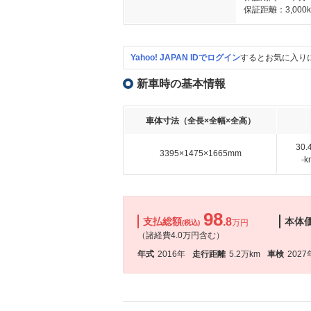
保証距離：3,000
Yahoo! JAPAN IDでログイン
するとお気に入り
新車時の基本情報
車体寸法（全長×全幅×全高）
30
3395×1475×1665mm
-
98
支払総額
.8
本体
万円
(税込)
（諸経費4.0万円含む）
年式
2016年
走行距離
5.2万km
車検
2027