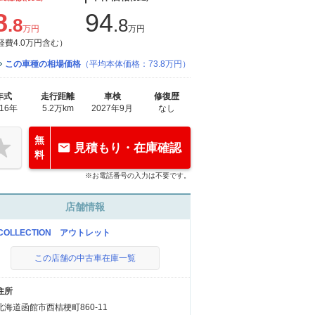
8
94
.8
.8
万円
万円
経費4.0万円含む）
この車種の相場価格
（平均本体価格：73.8万円）
年式
走行距離
車検
修復歴
016年
5.2万km
2027年9月
なし
無
見積もり・在庫確認
料
※お電話番号の入力は不要です。
店舗情報
-COLLECTION アウトレット
この店舗の中古車在庫一覧
住所
北海道函館市西桔梗町860-11