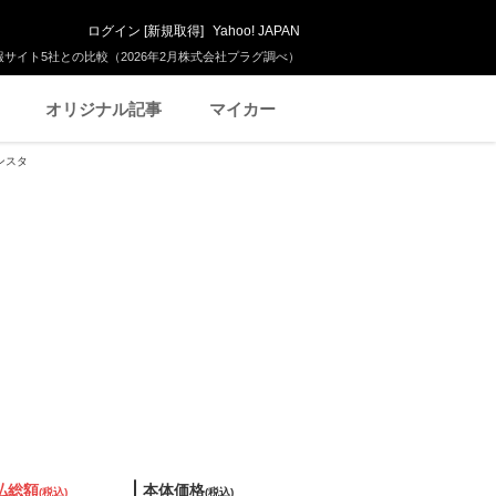
ログイン
[
新規取得
]
Yahoo! JAPAN
サイト5社との比較（2026年2月株式会社プラグ調べ）
オリジナル記事
マイカー
エンスタ
払総額
本体価格
(税込)
(税込)