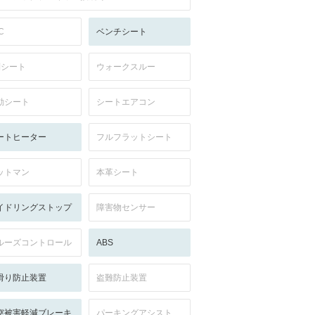
C
ベンチシート
列シート
ウォークスルー
動シート
シートエアコン
ートヒーター
フルフラットシート
ットマン
本革シート
イドリングストップ
障害物センサー
ルーズコントロール
ABS
滑り防止装置
盗難防止装置
突被害軽減ブレーキ
パーキングアシスト