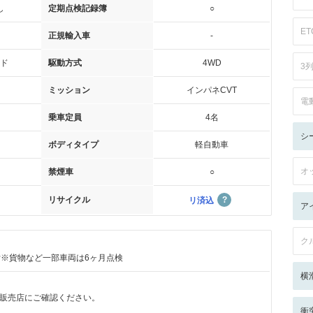
し
定期点検記録簿
○
ET
正規輸入車
-
ド
駆動方式
4WD
3
ミッション
インパネCVT
電
乗車定員
4名
シ
ボディタイプ
軽自動車
オ
禁煙車
○
リサイクル
リ済込
ア
ク
付※貨物など一部車両は6ヶ月点検
横
販売店にご確認ください。
衝