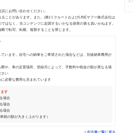
ス
-
売店にお問い合わせください。
ることがあります。また、(株)リクルートおよびLINEヤフー株式会社は
のではなく、当コンテンツに起因するいかなる損害の責も負いかねます。
無断で転写、転載、複製することを禁じます。
す
しています。自宅への納車をご希望された場合などは、別途納車費用が
る際や、車の定置場所、登録月によって、手数料や税金の額が異なる場
ださい
めに必要な費用も含まれています
ります
る場合
る場合
る場合
動車税の額が大きく上がります）
中古車一覧に戻る