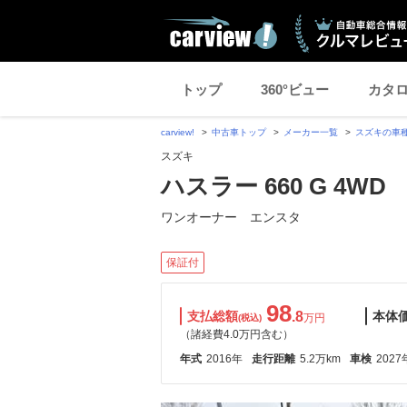
トップ
360°ビュー
カタ
carview!
中古車トップ
メーカー一覧
スズキの車
スズキ
ハスラー 660 G 4WD
ワンオーナー エンスタ
保証付
98
支払総額
.8
本体
万円
(税込)
（諸経費4.0万円含む）
年式
2016年
走行距離
5.2万km
車検
2027