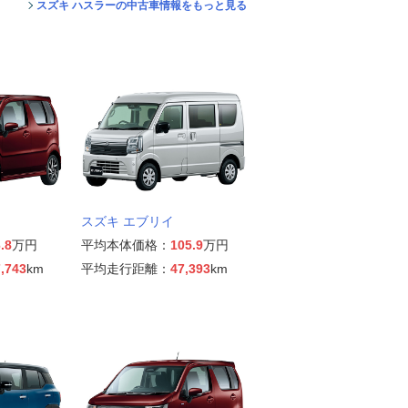
スズキ ハスラーの中古車情報をもっと見る
スズキ エブリイ
.8
万円
平均本体価格：
105.9
万円
,743
km
平均走行距離：
47,393
km