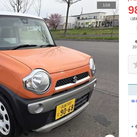
1
/
16
9
（諸
2
M