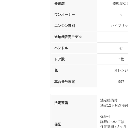
修復歴
修復歴な
ワンオーナー
○
エンジン種別
ハイブリッ
過給機設定モデル
-
ハンドル
右
ドア数
5枚
色
オレンジ
車台番号末尾
997
法定整備付
法定整備
法定12ヶ月点検
保証付
詳細については、
保証
保証期間：3ヶ月