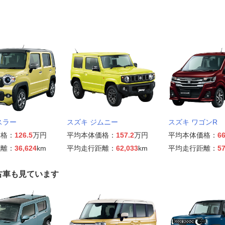
スラー
スズキ ジムニー
スズキ ワゴンR
価格：
126.5
万円
平均本体価格：
157.2
万円
平均本体価格：
66
距離：
36,624
km
平均走行距離：
62,033
km
平均走行距離：
57
古車も見ています