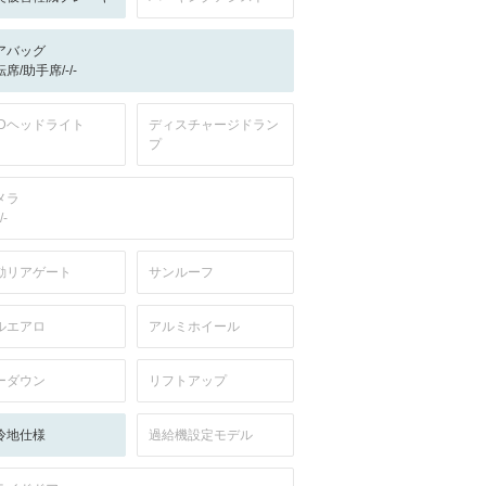
アバッグ
席/助手席/-/-
EDヘッドライト
ディスチャージドラン
プ
メラ
/-
動リアゲート
サンルーフ
ルエアロ
アルミホイール
ーダウン
リフトアップ
冷地仕様
過給機設定モデル