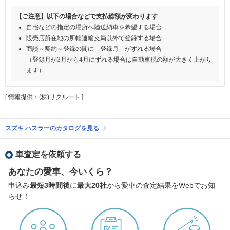
【ご注意】以下の場合などで支払総額が変わります
自宅などの指定の場所へ陸送納車を希望する場合
販売店所在地の所轄運輸支局以外で登録する場合
商談～契約～登録の間に「登録月」がずれる場合
（登録月が3月から4月にずれる場合は自動車税の額が大きく上がり
ます）
[ 情報提供：(株)リクルート ]
スズキ ハスラーのカタログを見る
車査定を依頼する
あなたの愛車、今いくら？
申込み
最短3時間後
に
最大20社
から愛車の査定結果をWebでお知
らせ！