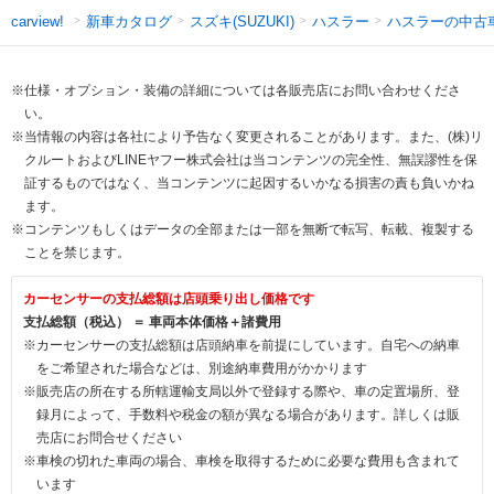
新車カタログ
スズキ(SUZUKI)
ハスラー
ハスラーの中古
carview!
※仕様・オプション・装備の詳細については各販売店にお問い合わせくださ
い。
※当情報の内容は各社により予告なく変更されることがあります。また、(株)リ
クルートおよびLINEヤフー株式会社は当コンテンツの完全性、無誤謬性を保
証するものではなく、当コンテンツに起因するいかなる損害の責も負いかね
ます。
※コンテンツもしくはデータの全部または一部を無断で転写、転載、複製する
ことを禁じます。
カーセンサーの支払総額は店頭乗り出し価格です
支払総額（税込） ＝ 車両本体価格＋諸費用
※カーセンサーの支払総額は店頭納車を前提にしています。自宅への納車
をご希望された場合などは、別途納車費用がかかります
※販売店の所在する所轄運輸支局以外で登録する際や、車の定置場所、登
録月によって、手数料や税金の額が異なる場合があります。詳しくは販
売店にお問合せください
※車検の切れた車両の場合、車検を取得するために必要な費用も含まれて
います