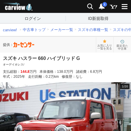
carview!
検索
通知
i
ログイン
ID新規取得
中古車トップ
メーカー一覧
スズキの車種一覧
スズキの
carview!
提供：
お気に入り
最近見た
一覧を見る
中古車
スズキ ハスラー 660 ハイブリッド G
オーデイオレス/
支払総額：
144.8
万円
本体価格：
138.0
万円
諸経費：
6.8
万円
年式：
2025
年
走行距離：
0.2
万km
修復歴：
なし
1
/
20