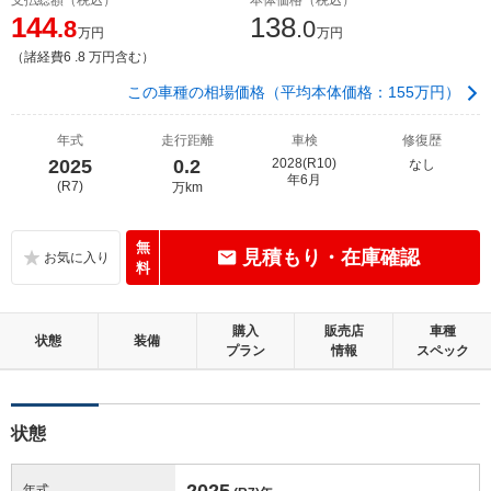
144
138
.8
.0
万円
万円
（諸経費6 .8 万円含む）
この車種の相場価格（平均本体価格：155万円）
年式
走行距離
車検
修復歴
2025
0.2
2028(R10)
なし
年6月
(R7)
万km
無
見積もり・在庫確認
料
購入
販売店
車種
状態
装備
プラン
情報
スペック
状態
2025
年式