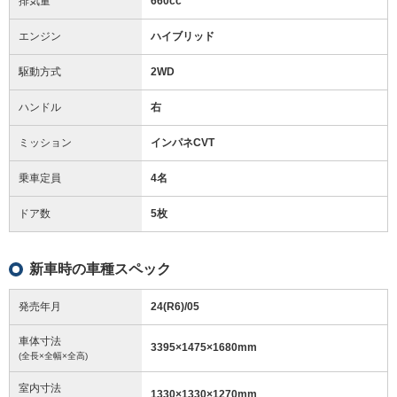
排気量
660cc
エンジン
ハイブリッド
駆動方式
2WD
ハンドル
右
ミッション
インパネCVT
乗車定員
4名
ドア数
5枚
新車時の車種スペック
発売年月
24(R6)/05
車体寸法
3395
×
1475
×
1680
mm
(全長×全幅×全高)
室内寸法
1330
×
1330
×
1270
mm