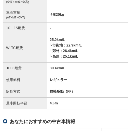
(全長×全幅×全高)
車両重量
-/-/820
kg
(AT×MT×CVT)
10・15燃費
-
25.0km/L
└市街地：22.9km/L
WLTC燃費
└郊外：26.4km/L
└高速：25.1km/L
JC08燃費
30.4km/L
使用燃料
レギュラー
駆動方式
前輪駆動（FF）
最小回転半径
4.6
m
あなたにおすすめの中古車情報