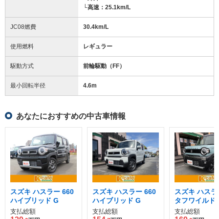
└高速：25.1km/L
JC08燃費
30.4km/L
使用燃料
レギュラー
駆動方式
前輪駆動（FF）
最小回転半径
4.6
m
あなたにおすすめの中古車情報
スズキ ハスラー 660
スズキ ハスラー 660
スズキ ハスラー
ハイブリッド G
ハイブリッド G
タフワイルド
支払総額
支払総額
支払総額