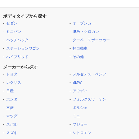
ボディタイプから探す
セダン
オープンカー
ミニバン
SUV・クロカン
ハッチバック
クーペ・スポーツカー
ステーションワゴン
軽自動車
ハイブリッド
その他
メーカーから探す
トヨタ
メルセデス・ベンツ
レクサス
BMW
日産
アウディ
ホンダ
フォルクスワーゲン
三菱
ポルシェ
マツダ
ミニ
スバル
プジョー
スズキ
シトロエン