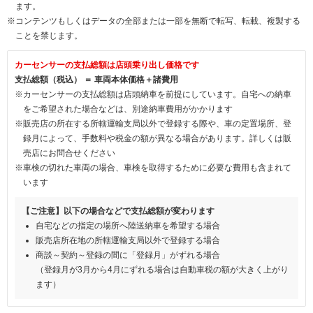
ます。
※コンテンツもしくはデータの全部または一部を無断で転写、転載、複製する
ことを禁じます。
カーセンサーの支払総額は店頭乗り出し価格です
支払総額（税込） ＝ 車両本体価格＋諸費用
※カーセンサーの支払総額は店頭納車を前提にしています。自宅への納車
をご希望された場合などは、別途納車費用がかかります
※販売店の所在する所轄運輸支局以外で登録する際や、車の定置場所、登
録月によって、手数料や税金の額が異なる場合があります。詳しくは販
売店にお問合せください
※車検の切れた車両の場合、車検を取得するために必要な費用も含まれて
います
【ご注意】以下の場合などで支払総額が変わります
自宅などの指定の場所へ陸送納車を希望する場合
販売店所在地の所轄運輸支局以外で登録する場合
商談～契約～登録の間に「登録月」がずれる場合
（登録月が3月から4月にずれる場合は自動車税の額が大きく上がり
ます）