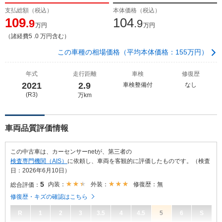
支払総額（税込）
本体価格（税込）
109
104
.9
.9
万円
万円
（諸経費5 .0 万円含む）
この車種の相場価格（平均本体価格：155万円）
年式
走行距離
車検
修復歴
2021
2.9
車検整備付
なし
(R3)
万km
車両品質評価情報
この中古車は、カーセンサーnetが、第三者の
検査専門機関（AIS）
に依頼し、車両を客観的に評価したものです。（検査
日：2026年6月10日）
5
内装：
外装：
修復歴：無
総合評価：
修復歴・キズの確認はこちら
R
1
2
3
3.5
4
4.5
5
6
S