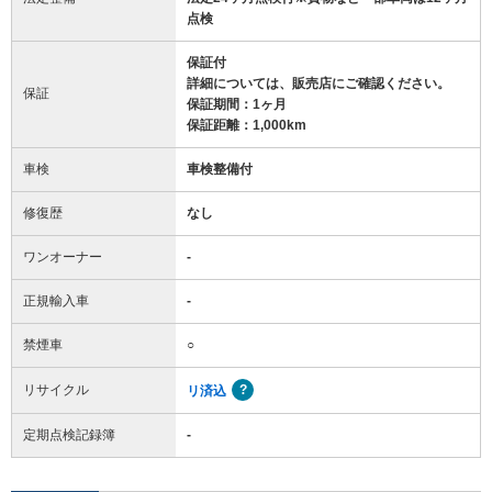
点検
保証付
詳細については、販売店にご確認ください。
保証
保証期間：1ヶ月
保証距離：1,000km
車検
車検整備付
修復歴
なし
ワンオーナー
-
正規輸入車
-
禁煙車
○
リサイクル
リ済込
定期点検記録簿
-