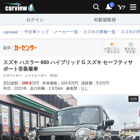
carview!
検索
通知
i
ログイン
ID新規取得
中古車トップ
メーカー一覧
スズキの車種一覧
スズキの
carview!
提供：
お気に入り
最近見た
一覧を見る
中古車
スズキ ハスラー 660 ハイブリッド G スズキ セーフティサ
ポート非装着車
スマートキー シートヒーター ECS/
支払総額：
109.9
万円
本体価格：
104.9
万円
諸経費：
5.0
万円
年式：
2021
年
走行距離：
2.9
万km
修復歴：
なし
1
/
25