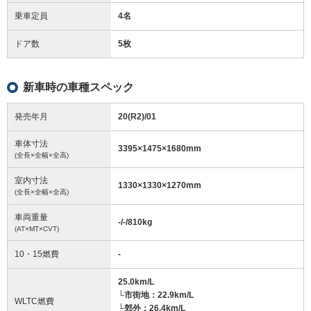
乗車定員
4名
ドア数
5枚
新車時の車種スペック
発売年月
20(R2)/01
車体寸法
3395
×
1475
×
1680
mm
(全長×全幅×全高)
室内寸法
1330
×
1330
×
1270
mm
(全長×全幅×全高)
車両重量
-/-/810
kg
(AT×MT×CVT)
10・15燃費
-
25.0km/L
└市街地：22.9km/L
WLTC燃費
└郊外：26.4km/L