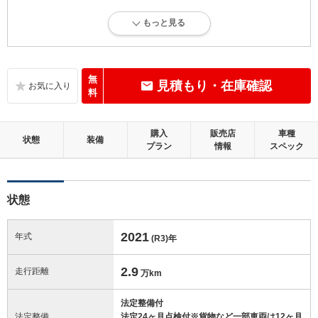
5
総合評価：
もっと見る
走行距離5万km以下で、内外装にダメージがほとんどない、良好な状態
です。
内装：
無
見積もり・在庫確認
目立たない軽微なダメージはありますが、良好な状態です。
料
外装：
購入
販売店
車種
無キズ、もしくはキズやヘコミなどがほぼない、とても綺麗な状態で
状態
装備
プラン
情報
スペック
す。
修復歴：無
状態
この中古車の「車両品質評価書」を見る
2021
年式
(R3)
年
2.9
走行距離
万km
法定整備付
法定整備
法定24ヶ月点検付※貨物など一部車両は12ヶ月