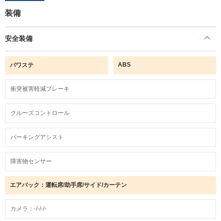
装備
安全装備
ABS
パワステ
衝突被害軽減ブレーキ
クルーズコントロール
パーキングアシスト
障害物センサー
エアバック：運転席/助手席/サイド/カーテン
カメラ：-/-/-/-