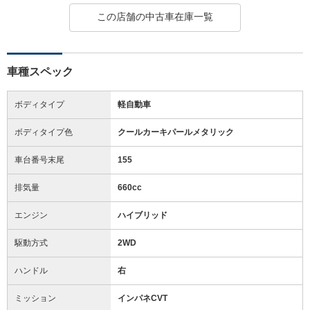
この店舗の中古車在庫一覧
車種スペック
ボディタイプ
軽自動車
ボディタイプ色
クールカーキパールメタリック
車台番号末尾
155
排気量
660cc
エンジン
ハイブリッド
駆動方式
2WD
ハンドル
右
ミッション
インパネCVT