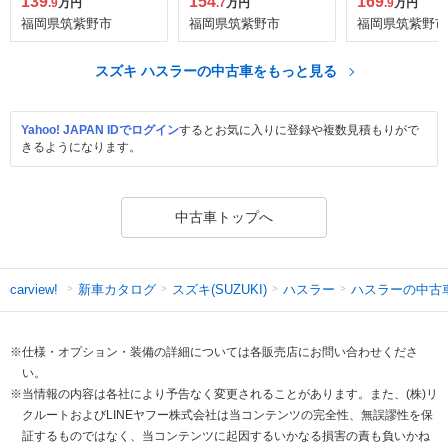
139
154
169
.9
万円
.7
万円
.9
万円
福岡県筑紫野市
福岡県筑紫野市
福岡県筑紫野市
スズキ ハスラーの中古車をもっと見る
Yahoo! JAPAN IDでログイン
するとお気に入りに登録や複数見積もりがで
きるようになります。
中古車トップへ
新車カタログ
スズキ(SUZUKI)
ハスラー
ハスラーの中古
carview!
※仕様・オプション・装備の詳細については各販売店にお問い合わせくださ
い。
※当情報の内容は各社により予告なく変更されることがあります。また、(株)リ
クルートおよびLINEヤフー株式会社は当コンテンツの完全性、無誤謬性を保
証するものではなく、当コンテンツに起因するいかなる損害の責も負いかね