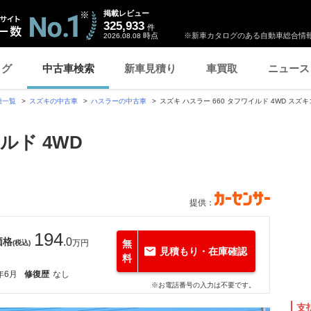
掲載レビュー
325,933
件
時点
※新車カタログのある自動車総合情報
2026.08.08
ログ
中古車検索
新車見積り
車買取
ニュース
種一覧
スズキの中古車
ハスラーの中古車
スズキ ハスラー 660 タフワイルド 4WD 
ルド 4WD
提供：
194
価格
.0
万円
無
(税込)
見積もり・在庫確認
料
年6月
修復歴
なし
※お電話番号の入力は不要です。
支