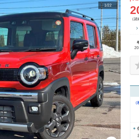
1
/
22
2
（諸
2
（