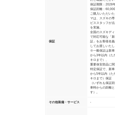
保証期限：2028
保証距離：60,000
ご購入いただいた
マは、スズキの専
ビススタッフが点
を実施、
全国のスズキディ
で対応可能な「新
保証
証」をお客様名義
してお渡しいたし
※一般保証は新車
から3年以内（た
キロまで）、
重要保安部品に関
特定保証で、新車
から5年以内（た
キロまで）保証
（いずれも保証距
車時からの距離と
す）。
その他装備・サービス
-