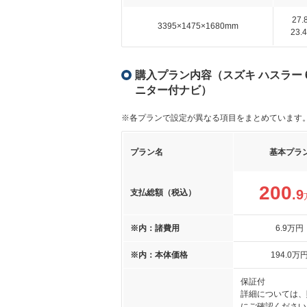
27
3395×1475×1680mm
23
購入プラン内容（スズキ ハスラー 6
ニター付ナビ）
※各プランで設定が異なる項目をまとめています
プラン名
基本プラ
200
.9
支払総額（税込）
※内：諸費用
6
.9
万円
※内：本体価格
194
.0
万
保証付
詳細については、
にご確認ください