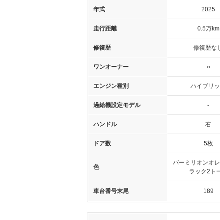
年式
2025
走行距離
0.5万km
修復歴
修復歴な
ワンオーナー
○
エンジン種別
ハイブリッ
過給機設定モデル
-
ハンドル
右
ドア数
5枚
バーミリオンオレ
色
ラック2ト
車台番号末尾
189