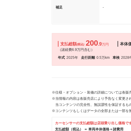
補足
-
200
支払総額
.9
本体
万円
(税込)
（諸経費6.9万円含む）
年式
2025年
走行距離
0.5万km
車検
2028
※仕様・オプション・装備の詳細については各販
※当情報の内容は各販売店により予告なく変更され
当コンテンツの完全性、無誤謬性を保証するも
※コンテンツもしくはデータの全部または一部を
カーセンサーの支払総額は店頭乗り出し価格で
支払総額（税込） ＝ 車両本体価格＋諸費用