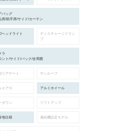
アバッグ
転席/助手席/サイド/カーテン
EDヘッドライト
ディスチャージドラン
プ
メラ
ロント/サイド/バック/全周囲
動リアゲート
サンルーフ
ルエアロ
アルミホイール
ーダウン
リフトアップ
冷地仕様
過給機設定モデル