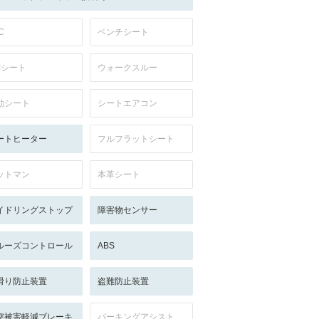
C
ベンチシート
列シート
ウォークスルー
動シート
シートエアコン
ートヒーター
フルフラットシート
ットマン
本革シート
イドリングストップ
障害物センサー
ルーズコントロール
ABS
滑り防止装置
盗難防止装置
突被害軽減ブレーキ
パーキングアシスト