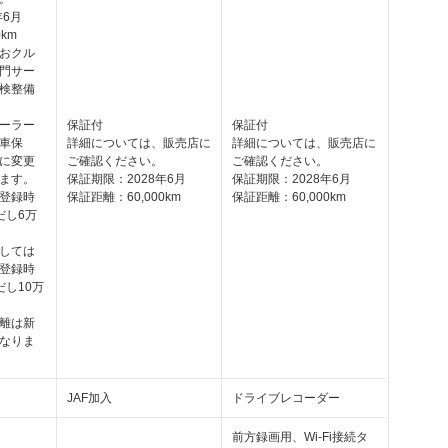
年6月
km
おクル
門サー
検整備
ーラー
保証付
保証付
車保
詳細については、販売店に
詳細については、販売店に
に変更
ご確認ください。
ご確認ください。
ます。
保証期限：2028年6月
保証期限：2028年6月
登録時
保証距離：60,000km
保証距離：60,000km
だし6万
しては
登録時
だし10万
離は新
なりま
JAF加入
ドライブレコーダー
前方録画用、Wi-Fi接続タ