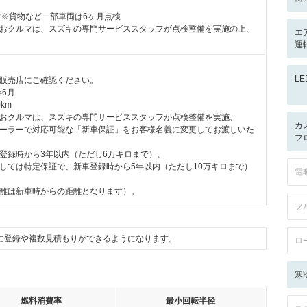
付※貨物など一部車両は6ヶ月点検
おクルマは、スズキの専門サービススタッフが点検整備を実施の上、
エ
運
L
販売店にご確認ください。
年6月
km
おクルマは、スズキの専門サービススタッフが点検整備を実施、
カ
ーラーで対応可能な「新車保証」をお客様名義に変更してお渡しいた
フ
登録時から3年以内（ただし6万キロまで）、
しては特定保証で、新車登録時から5年以内（ただし10万キロまで）
電
離は新車時からの距離となります）。
フ
に登録や複数見積もりができるようになります。
ロ
寒
燃料消費率
最小回転半径