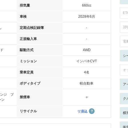
排気量
660cc
ET
車検
2028年6月
3
し
定期点検記録簿
-
正規輸入車
-
電
ド
駆動方式
4WD
シ
ミッション
インパネCVT
オ
乗車定員
4名
ボディタイプ
軽自動車
ア
ンジ ブ
禁煙車
○
ク
ーン
リサイクル
リ済込
横
衝