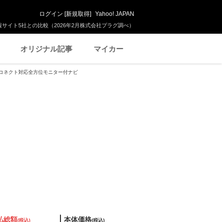
ログイン
[
新規取得
]
Yahoo! JAPAN
サイト5社との比較（2026年2月株式会社プラグ調べ）
オリジナル記事
マイカー
スズキコネクト対応全方位モニター付ナビ
払総額
本体価格
(税込)
(税込)