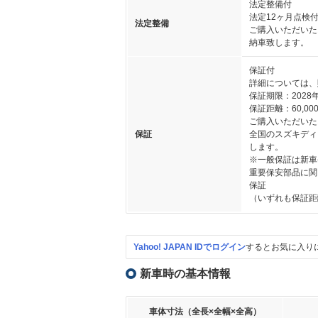
法定整備付
法定12ヶ月点検
法定整備
ご購入いただいた
納車致します。
保証付
詳細については、
保証期限：2028
保証距離：60,000
ご購入いただいた
保証
全国のスズキディ
します。
※一般保証は新車
重要保安部品に関
保証
（いずれも保証距
Yahoo! JAPAN IDでログイン
するとお気に入り
新車時の基本情報
車体寸法（全長×全幅×全高）