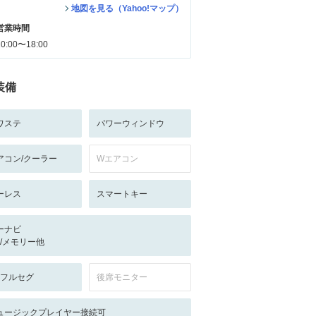
地図を見る（Yahoo!マップ）
営業時間
10:00〜18:00
装備
ワステ
パワーウィンドウ
アコン/クーラー
Wエアコン
ーレス
スマートキー
ーナビ
-/-/メモリー他
V:フルセグ
後席モニター
ュージックプレイヤー接続可