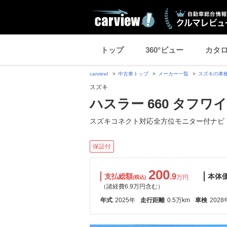
トップ
360°ビュー
カタ
carview!
中古車トップ
メーカー一覧
スズキの車
スズキ
ハスラー 660 タフワイ
スズキコネクト対応全方位モニター付ナビ
保証付
200
支払総額
.9
本体
万円
(税込)
（諸経費6.9万円含む）
年式
2025年
走行距離
0.5万km
車検
2028