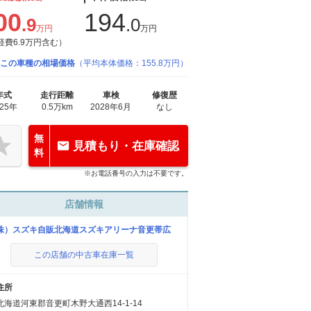
00
194
.9
.0
万円
万円
経費6.9万円含む）
この車種の相場価格
（平均本体価格：155.8万円）
年式
走行距離
車検
修復歴
025年
0.5万km
2028年6月
なし
無
見積もり・在庫確認
料
※お電話番号の入力は不要です。
店舗情報
株）スズキ自販北海道スズキアリーナ音更帯広
この店舗の中古車在庫一覧
住所
北海道河東郡音更町木野大通西14-1-14