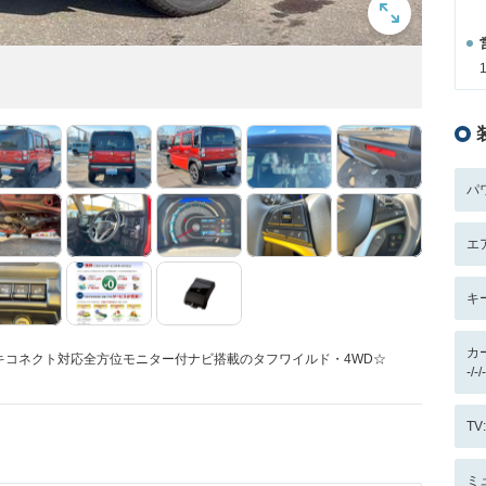
パ
エ
キ
カ
キコネクト対応全方位モニター付ナビ搭載のタフワイルド・4WD☆
-/
T
ミ