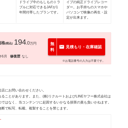
ドライブ中のもしものトラ
イプの純正ドライブレコー
ブルに対応できるJAFが1
ダー。お手持ちのスマホや
年間付帯したプランです。
パソコンで映像の再生・設
定が出来ます。
194
価格
.0
万円
無
(税込)
見積もり・在庫確認
料
年6月
修復歴
なし
※お電話番号の入力は不要です。
売店にお問い合わせください。
ることがあります。また、(株)リクルートおよびLINEヤフー株式会社は
のではなく、当コンテンツに起因するいかなる損害の責も負いかねます。
無断で転写、転載、複製することを禁じます。
す