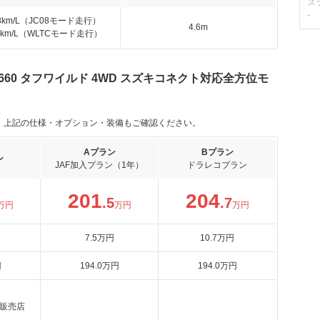
ス
-
.8km/L（JC08モード走行）
4.6m
.4km/L（WLTCモード走行）
60 タフワイルド 4WD スズキコネクト対応全方位モ
。上記の仕様・オプション・装備もご確認ください。
Aプラン
Bプラン
ン
JAF加入プラン（1年）
ドラレコプラン
201
204
.5
.7
万円
万円
万円
7
.5
万円
10
.7
万円
円
194
.0
万円
194
.0
万円
販売店
。