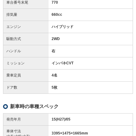
車台番号末尾
770
排気量
660cc
エンジン
ハイブリッド
駆動方式
2WD
ハンドル
右
ミッション
インパネCVT
乗車定員
4名
ドア数
5枚
新車時の車種スペック
発売年月
15(H27)/05
車体寸法
3395
×
1475
×
1665
mm