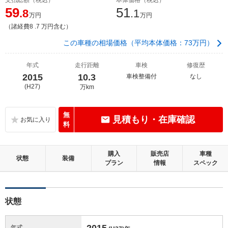
59
51
.8
.1
万円
万円
（諸経費8 .7 万円含む）
この車種の相場価格（平均本体価格：73万円）
年式
走行距離
車検
修復歴
2015
10.3
車検整備付
なし
(H27)
万km
無
見積もり・在庫確認
料
購入
販売店
車種
状態
装備
プラン
情報
スペック
状態
2015
年式