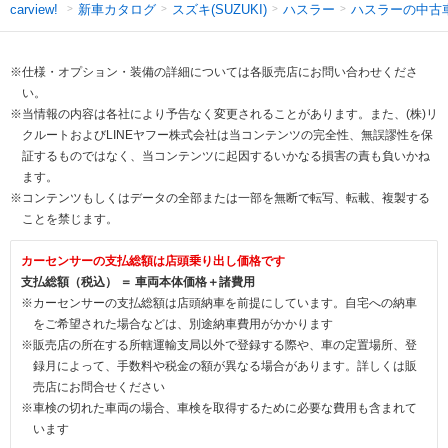
新車カタログ
スズキ(SUZUKI)
ハスラー
ハスラーの中古
carview!
※仕様・オプション・装備の詳細については各販売店にお問い合わせくださ
い。
※当情報の内容は各社により予告なく変更されることがあります。また、(株)リ
クルートおよびLINEヤフー株式会社は当コンテンツの完全性、無誤謬性を保
証するものではなく、当コンテンツに起因するいかなる損害の責も負いかね
ます。
※コンテンツもしくはデータの全部または一部を無断で転写、転載、複製する
ことを禁じます。
カーセンサーの支払総額は店頭乗り出し価格です
支払総額（税込） ＝ 車両本体価格＋諸費用
※カーセンサーの支払総額は店頭納車を前提にしています。自宅への納車
をご希望された場合などは、別途納車費用がかかります
※販売店の所在する所轄運輸支局以外で登録する際や、車の定置場所、登
録月によって、手数料や税金の額が異なる場合があります。詳しくは販
売店にお問合せください
※車検の切れた車両の場合、車検を取得するために必要な費用も含まれて
います