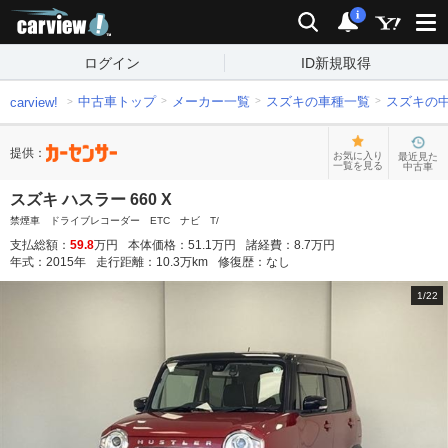
carview!
検索
通知
i
ログイン
ID新規取得
中古車トップ
メーカー一覧
スズキの車種一覧
スズキの
carview!
提供：
お気に入り
最近見た
一覧を見る
中古車
スズキ ハスラー 660 X
禁煙車 ドライブレコーダー ETC ナビ T/
支払総額：
59.8
万円
本体価格：
51.1
万円
諸経費：
8.7
万円
年式：
2015
年
走行距離：
10.3
万km
修復歴：
なし
1
/
22