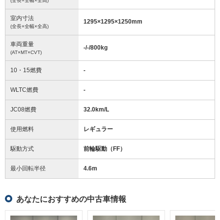
(全長×全幅×全高)
室内寸法
1295
×
1295
×
1250
mm
(全長×全幅×全高)
車両重量
-/-/800
kg
(AT×MT×CVT)
10・15燃費
-
WLTC燃費
-
JC08燃費
32.0km/L
使用燃料
レギュラー
駆動方式
前輪駆動（FF）
最小回転半径
4.6
m
あなたにおすすめの中古車情報