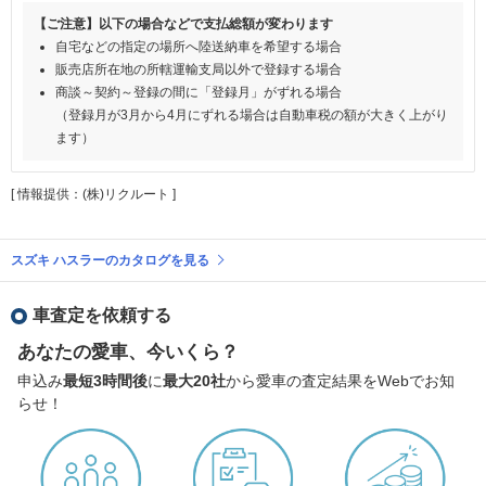
【ご注意】以下の場合などで支払総額が変わります
自宅などの指定の場所へ陸送納車を希望する場合
販売店所在地の所轄運輸支局以外で登録する場合
商談～契約～登録の間に「登録月」がずれる場合
（登録月が3月から4月にずれる場合は自動車税の額が大きく上がり
ます）
[ 情報提供：(株)リクルート ]
スズキ ハスラーのカタログを見る
車査定を依頼する
あなたの愛車、今いくら？
申込み
最短3時間後
に
最大20社
から愛車の査定結果をWebでお知
らせ！