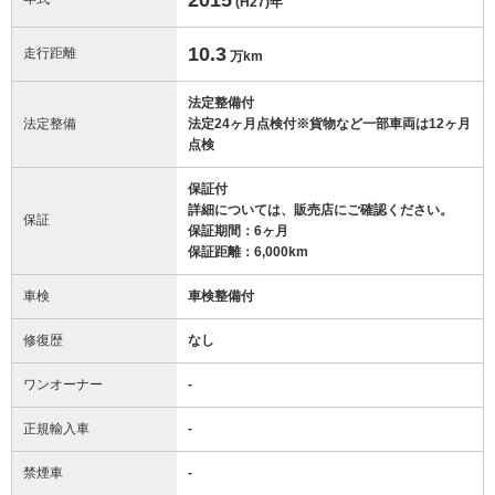
(H27)
年
10.3
走行距離
万km
法定整備付
法定整備
法定24ヶ月点検付※貨物など一部車両は12ヶ月
点検
保証付
詳細については、販売店にご確認ください。
保証
保証期間：6ヶ月
保証距離：6,000km
車検
車検整備付
修復歴
なし
ワンオーナー
-
正規輸入車
-
禁煙車
-