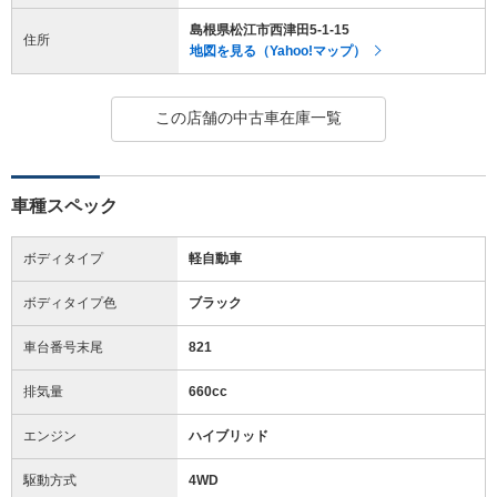
島根県松江市西津田5-1-15
住所
地図を見る（Yahoo!マップ）
この店舗の中古車在庫一覧
車種スペック
ボディタイプ
軽自動車
ボディタイプ色
ブラック
車台番号末尾
821
排気量
660cc
エンジン
ハイブリッド
駆動方式
4WD