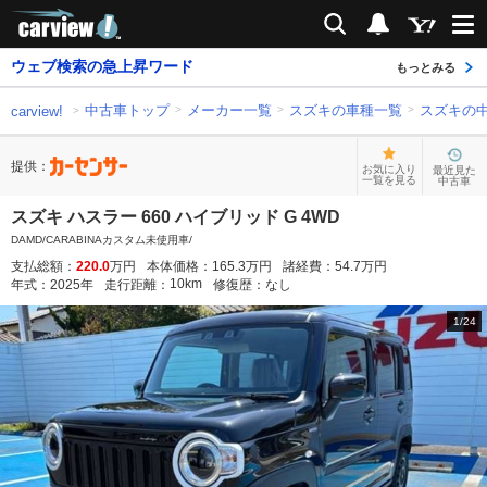
carview!
検索
通知
ウェブ検索の急上昇ワード
もっとみる
中古車トップ
メーカー一覧
スズキの車種一覧
スズキの
carview!
提供：
お気に入り
最近見た
一覧を見る
中古車
スズキ ハスラー 660 ハイブリッド G 4WD
DAMD/CARABINAカスタム未使用車/
支払総額：
220.0
万円
本体価格：
165.3
万円
諸経費：
54.7
万円
10
km
年式：
2025
年
走行距離：
修復歴：
なし
1
/
24