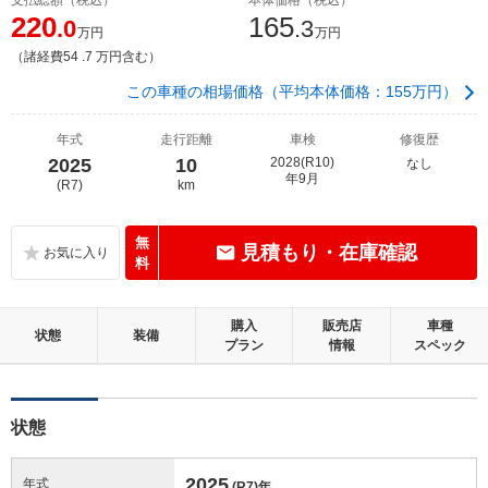
220
165
.0
.3
万円
万円
（諸経費54 .7 万円含む）
この車種の相場価格（平均本体価格：155万円）
年式
走行距離
車検
修復歴
2025
10
2028(R10)
なし
年9月
(R7)
km
無
見積もり・在庫確認
料
購入
販売店
車種
状態
装備
プラン
情報
スペック
状態
2025
年式
(R7)
年