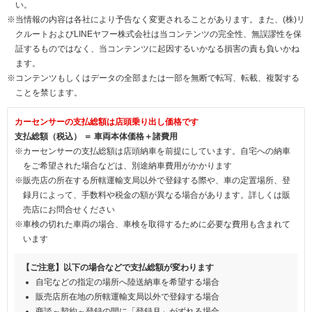
い。
※当情報の内容は各社により予告なく変更されることがあります。また、(株)リ
クルートおよびLINEヤフー株式会社は当コンテンツの完全性、無誤謬性を保
証するものではなく、当コンテンツに起因するいかなる損害の責も負いかね
ます。
※コンテンツもしくはデータの全部または一部を無断で転写、転載、複製する
ことを禁じます。
カーセンサーの支払総額は店頭乗り出し価格です
支払総額（税込） ＝ 車両本体価格＋諸費用
※カーセンサーの支払総額は店頭納車を前提にしています。自宅への納車
をご希望された場合などは、別途納車費用がかかります
※販売店の所在する所轄運輸支局以外で登録する際や、車の定置場所、登
録月によって、手数料や税金の額が異なる場合があります。詳しくは販
売店にお問合せください
※車検の切れた車両の場合、車検を取得するために必要な費用も含まれて
います
【ご注意】以下の場合などで支払総額が変わります
自宅などの指定の場所へ陸送納車を希望する場合
販売店所在地の所轄運輸支局以外で登録する場合
商談～契約～登録の間に「登録月」がずれる場合