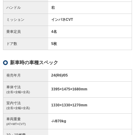
ハンドル
右
ミッション
インパネCVT
乗車定員
4名
ドア数
5枚
新車時の車種スペック
発売年月
24(R6)/05
車体寸法
3395
×
1475
×
1680
mm
(全長×全幅×全高)
室内寸法
1330
×
1330
×
1270
mm
(全長×全幅×全高)
車両重量
-/-/870
kg
(AT×MT×CVT)
10・15燃費
-