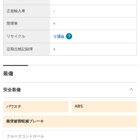
正規輸入車
-
禁煙車
○
リサイクル
リ済込
定期点検記録簿
○
装備
安全装備
ABS
パワステ
衝突被害軽減ブレーキ
クルーズコントロール