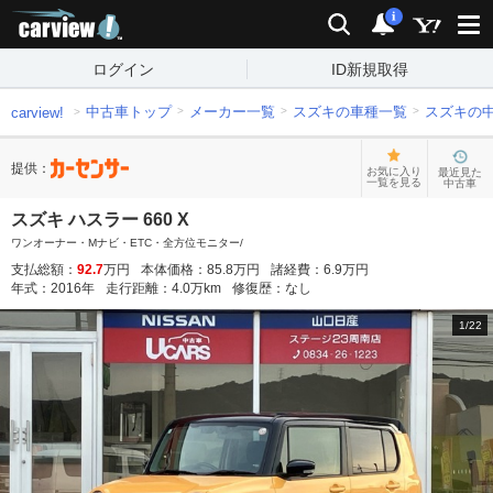
carview!
検索
通知
i
ログイン
ID新規取得
中古車トップ
メーカー一覧
スズキの車種一覧
スズキの
carview!
提供：
お気に入り
最近見た
一覧を見る
中古車
スズキ ハスラー 660 X
ワンオーナー・Mナビ・ETC・全方位モニター/
支払総額：
92.7
万円
本体価格：
85.8
万円
諸経費：
6.9
万円
年式：
2016
年
走行距離：
4.0
万km
修復歴：
なし
1
/
22