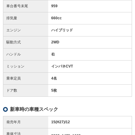
車台番号末尾
959
排気量
660cc
エンジン
ハイブリッド
駆動方式
2WD
ハンドル
右
ミッション
インパネCVT
乗車定員
4名
ドア数
5枚
新車時の車種スペック
発売年月
15(H27)/12
車体寸法