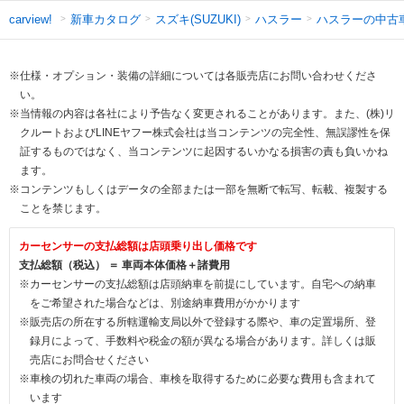
新車カタログ
スズキ(SUZUKI)
ハスラー
ハスラーの中古
carview!
※仕様・オプション・装備の詳細については各販売店にお問い合わせくださ
い。
※当情報の内容は各社により予告なく変更されることがあります。また、(株)リ
クルートおよびLINEヤフー株式会社は当コンテンツの完全性、無誤謬性を保
証するものではなく、当コンテンツに起因するいかなる損害の責も負いかね
ます。
※コンテンツもしくはデータの全部または一部を無断で転写、転載、複製する
ことを禁じます。
カーセンサーの支払総額は店頭乗り出し価格です
支払総額（税込） ＝ 車両本体価格＋諸費用
※カーセンサーの支払総額は店頭納車を前提にしています。自宅への納車
をご希望された場合などは、別途納車費用がかかります
※販売店の所在する所轄運輸支局以外で登録する際や、車の定置場所、登
録月によって、手数料や税金の額が異なる場合があります。詳しくは販
売店にお問合せください
※車検の切れた車両の場合、車検を取得するために必要な費用も含まれて
います