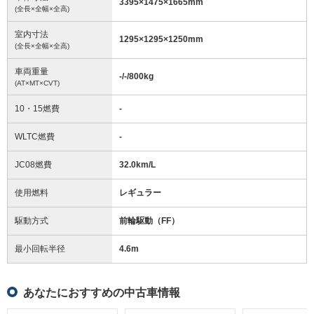
3395
×
1475
×
1665
mm
(全長×全幅×全高)
室内寸法
1295
×
1295
×
1250
mm
(全長×全幅×全高)
車両重量
-/-/800
kg
(AT×MT×CVT)
10・15燃費
-
WLTC燃費
-
JC08燃費
32.0km/L
使用燃料
レギュラー
駆動方式
前輪駆動（FF）
最小回転半径
4.6
m
あなたにおすすめの中古車情報