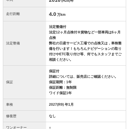
(H28)
年
4.0
走行距離
万km
法定整備付
法定12ヶ月点検付※貨物など一部車両は6ヶ月
点検
法定整備
弊社の日産サービス工場での点検又は，車検整
備を行います！もちろんナビゲーションの取り
付けやETC取り付け等、何でもスタッフまでご
相談ください。
保証付
詳細については、販売店にご確認ください。
保証
保証期間：1年
保証距離：無制限
ワイド保証1年
車検
2027(R9) 年1月
修復歴
なし
ワンオーナー
○