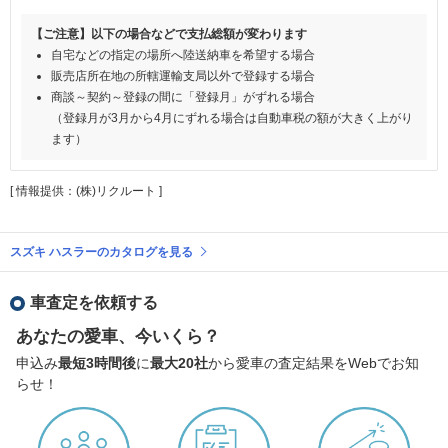
【ご注意】以下の場合などで支払総額が変わります
自宅などの指定の場所へ陸送納車を希望する場合
販売店所在地の所轄運輸支局以外で登録する場合
商談～契約～登録の間に「登録月」がずれる場合
（登録月が3月から4月にずれる場合は自動車税の額が大きく上がり
ます）
[ 情報提供：(株)リクルート ]
スズキ ハスラーのカタログを見る
車査定を依頼する
あなたの愛車、今いくら？
申込み
最短3時間後
に
最大20社
から愛車の査定結果をWebでお知
らせ！