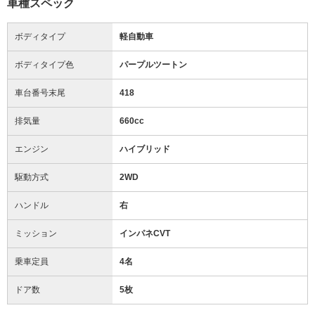
車種スペック
ボディタイプ
軽自動車
ボディタイプ色
パープルツートン
車台番号末尾
418
排気量
660cc
エンジン
ハイブリッド
駆動方式
2WD
ハンドル
右
ミッション
インパネCVT
乗車定員
4名
ドア数
5枚