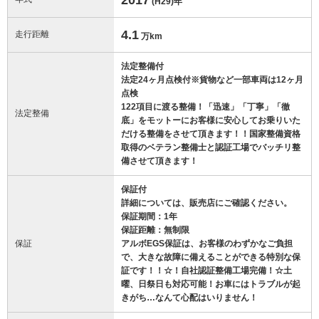
(H29)
年
4.1
走行距離
万km
法定整備付
法定24ヶ月点検付※貨物など一部車両は12ヶ月
点検
122項目に渡る整備！「迅速」「丁寧」「徹
法定整備
底」をモットーにお客様に安心してお乗りいた
だける整備をさせて頂きます！！国家整備資格
取得のベテラン整備士と認証工場でバッチリ整
備させて頂きます！
保証付
詳細については、販売店にご確認ください。
保証期間：1年
保証距離：無制限
保証
アルボEGS保証は、お客様のわずかなご負担
で、大きな故障に備えることができる特別な保
証です！！☆！自社認証整備工場完備！☆土
曜、日祭日も対応可能！お車にはトラブルが起
きがち…なんて心配はいりません！