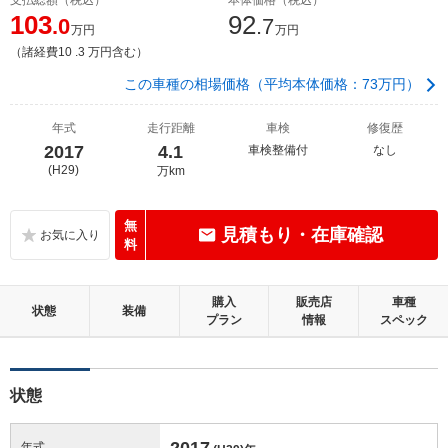
103
92
.0
.7
万円
万円
（諸経費10 .3 万円含む）
この車種の相場価格（平均本体価格：73万円）
年式
走行距離
車検
修復歴
2017
4.1
車検整備付
なし
(H29)
万km
無
見積もり・在庫確認
料
購入
販売店
車種
状態
装備
プラン
情報
スペック
状態
2017
年式