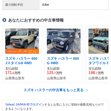
最小回転半径
4.6
m
あなたにおすすめの中古車情報
スズキ ハスラー 660
スズキ ハスラー 660
スズキ ハスラー
JスタイルII 4WD
G 4WD
タフワイルド 
支払総額
支払総額
支払総額
171
125
198
.0
万円
.7
万円
.7
万円
山形県山形市
山形県山形市
山形県山形市
スズキ ハスラーの中古車をもっと見る
Yahoo! JAPAN IDでログイン
するとお気に入りに登録や複数見積もりがで
きるようになります。