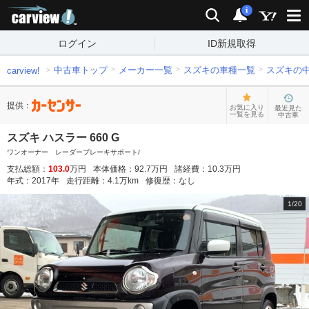
carview!
検索
通知
i
ログイン
ID新規取得
中古車トップ
メーカー一覧
スズキの車種一覧
スズキの
carview!
提供：
お気に入り
最近見た
一覧を見る
中古車
スズキ ハスラー 660 G
ワンオーナー レーダーブレーキサポート/
支払総額：
103.0
万円
本体価格：
92.7
万円
諸経費：
10.3
万円
年式：
2017
年
走行距離：
4.1
万km
修復歴：
なし
1
/
20