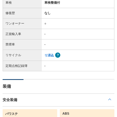
車検
車検整備付
修復歴
なし
ワンオーナー
○
正規輸入車
-
禁煙車
-
リサイクル
リ済込
定期点検記録簿
-
装備
安全装備
ABS
パワステ