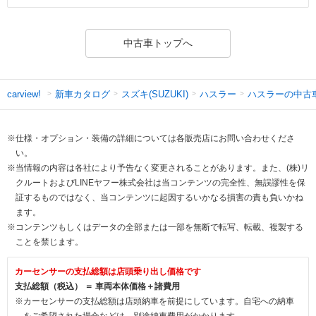
中古車トップへ
新車カタログ
スズキ(SUZUKI)
ハスラー
ハスラーの中古
carview!
※仕様・オプション・装備の詳細については各販売店にお問い合わせくださ
い。
※当情報の内容は各社により予告なく変更されることがあります。また、(株)リ
クルートおよびLINEヤフー株式会社は当コンテンツの完全性、無誤謬性を保
証するものではなく、当コンテンツに起因するいかなる損害の責も負いかね
ます。
※コンテンツもしくはデータの全部または一部を無断で転写、転載、複製する
ことを禁じます。
カーセンサーの支払総額は店頭乗り出し価格です
支払総額（税込） ＝ 車両本体価格＋諸費用
※カーセンサーの支払総額は店頭納車を前提にしています。自宅への納車
をご希望された場合などは、別途納車費用がかかります