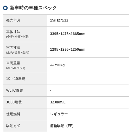
新車時の車種スペック
発売年月
15(H27)/12
車体寸法
3395
×
1475
×
1665
mm
(全長×全幅×全高)
室内寸法
1295
×
1295
×
1250
mm
(全長×全幅×全高)
車両重量
-/-/790
kg
(AT×MT×CVT)
10・15燃費
-
WLTC燃費
-
JC08燃費
32.0km/L
使用燃料
レギュラー
駆動方式
前輪駆動（FF）