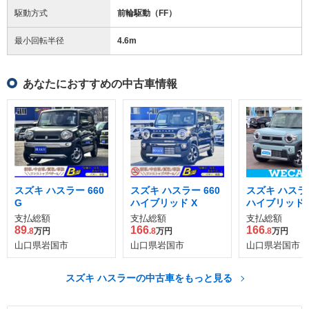
駆動方式
前輪駆動（FF）
最小回転半径
4.6
m
あなたにおすすめの中古車情報
スズキ ハスラー 660
スズキ ハスラー 660
スズキ ハスラー
G
ハイブリッド X
ハイブリッド 
支払総額
支払総額
支払総額
89
166
166
.8
万円
.8
万円
.8
万円
山口県岩国市
山口県岩国市
山口県岩国市
スズキ ハスラーの中古車をもっと見る