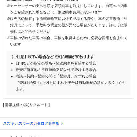
※カーセンサーの支払総額は店頭納車を前提にしています。自宅への納車
をご希望された場合などは、別途納車費用がかかります
※販売店の所在する所轄運輸支局以外で登録する際や、車の定置場所、登
録月によって、手数料や税金の額が異なる場合があります。詳しくは販
売店にお問合せください
※車検の切れた車両の場合、車検を取得するために必要な費用も含まれて
います
【ご注意】以下の場合などで支払総額が変わります
自宅などの指定の場所へ陸送納車を希望する場合
販売店所在地の所轄運輸支局以外で登録する場合
商談～契約～登録の間に「登録月」がずれる場合
（登録月が3月から4月にずれる場合は自動車税の額が大きく上がり
ます）
[ 情報提供：(株)リクルート ]
スズキ ハスラーのカタログを見る