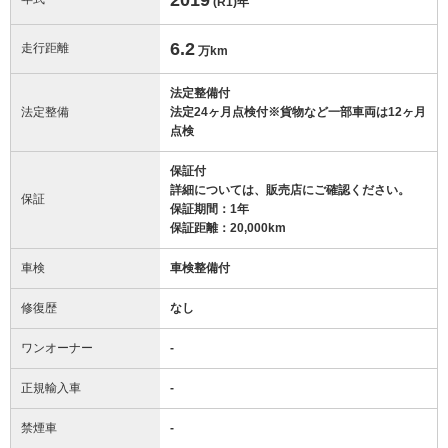
(R1)
年
6.2
走行距離
万km
法定整備付
法定整備
法定24ヶ月点検付※貨物など一部車両は12ヶ月
点検
保証付
詳細については、販売店にご確認ください。
保証
保証期間：1年
保証距離：20,000km
車検
車検整備付
修復歴
なし
ワンオーナー
-
正規輸入車
-
禁煙車
-