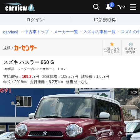
carview!
検索
通知
i
ログイン
ID新規取得
中古車トップ
メーカー一覧
スズキの車種一覧
スズキの
carview!
提供：
お気に入り
最近見た
一覧を見る
中古車
スズキ ハスラー 660 G
1年保証 レーダーブレーキサポート ETC/
支払総額：
109.8
万円
本体価格：
108.2
万円
諸経費：
1.6
万円
年式：
2019
年
走行距離：
6.2
万km
修復歴：
なし
1
/
20