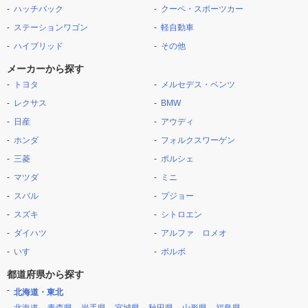
ハッチバック
クーペ・スポーツカー
ステーションワゴン
軽自動車
ハイブリッド
その他
メーカーから探す
トヨタ
メルセデス・ベンツ
レクサス
BMW
日産
アウディ
ホンダ
フォルクスワーゲン
三菱
ポルシェ
マツダ
ミニ
スバル
プジョー
スズキ
シトロエン
ダイハツ
アルファ ロメオ
いすゞ
ボルボ
都道府県から探す
北海道・東北