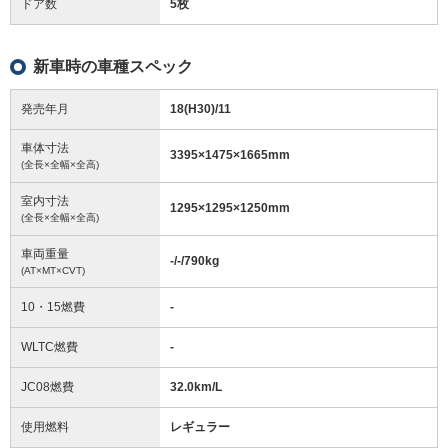
ドア数
5枚
新車時の車種スペック
発売年月
18(H30)/11
車体寸法
3395
×
1475
×
1665
mm
(全長×全幅×全高)
室内寸法
1295
×
1295
×
1250
mm
(全長×全幅×全高)
車両重量
-/-/790
kg
(AT×MT×CVT)
10・15燃費
-
WLTC燃費
-
JC08燃費
32.0km/L
使用燃料
レギュラー