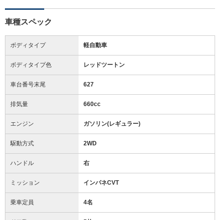
車種スペック
ボディタイプ
軽自動車
ボディタイプ色
レッドツートン
車台番号末尾
627
排気量
660cc
エンジン
ガソリン(レギュラー)
駆動方式
2WD
ハンドル
右
ミッション
インパネCVT
乗車定員
4名