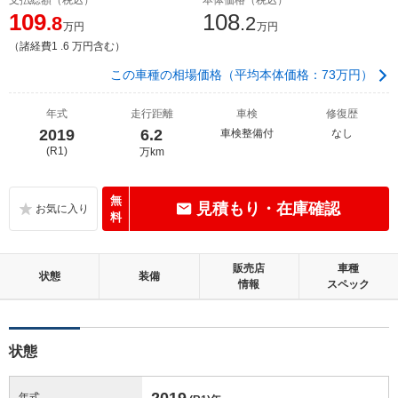
109
108
.8
.2
万円
万円
（諸経費1 .6 万円含む）
この車種の相場価格（平均本体価格：73万円）
年式
走行距離
車検
修復歴
2019
6.2
車検整備付
なし
(R1)
万km
無
見積もり・在庫確認
料
販売店
車種
状態
装備
情報
スペック
状態
2019
年式