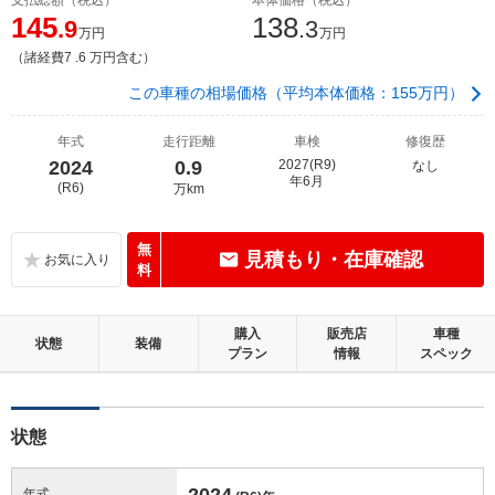
145
138
.9
.3
万円
万円
（諸経費7 .6 万円含む）
この車種の相場価格（平均本体価格：155万円）
年式
走行距離
車検
修復歴
2024
0.9
2027(R9)
なし
年6月
(R6)
万km
無
見積もり・在庫確認
料
購入
販売店
車種
状態
装備
プラン
情報
スペック
状態
2024
年式