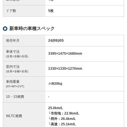
ドア数
5枚
新車時の車種スペック
発売年月
24(R6)/05
車体寸法
3395
×
1475
×
1680
mm
(全長×全幅×全高)
室内寸法
1330
×
1330
×
1270
mm
(全長×全幅×全高)
車両重量
-/-/820
kg
(AT×MT×CVT)
10・15燃費
-
25.0km/L
└市街地：22.9km/L
WLTC燃費
└郊外：26.4km/L
└高速：25.1km/L