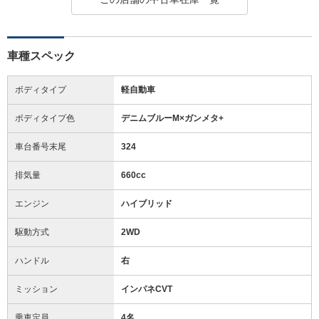
車種スペック
ボディタイプ
軽自動車
ボディタイプ色
デニムブルーM×ガンメタ+
車台番号末尾
324
排気量
660cc
エンジン
ハイブリッド
駆動方式
2WD
ハンドル
右
ミッション
インパネCVT
乗車定員
4名