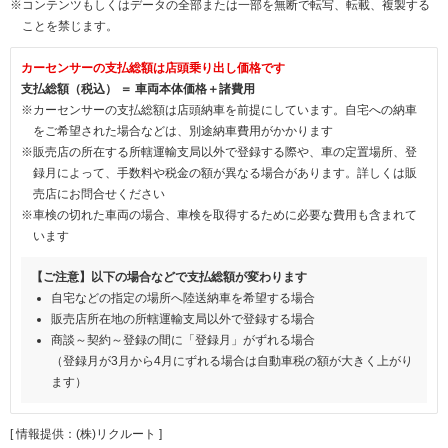
※コンテンツもしくはデータの全部または一部を無断で転写、転載、複製する
ことを禁じます。
カーセンサーの支払総額は店頭乗り出し価格です
支払総額（税込） ＝ 車両本体価格＋諸費用
※カーセンサーの支払総額は店頭納車を前提にしています。自宅への納車
をご希望された場合などは、別途納車費用がかかります
※販売店の所在する所轄運輸支局以外で登録する際や、車の定置場所、登
録月によって、手数料や税金の額が異なる場合があります。詳しくは販
売店にお問合せください
※車検の切れた車両の場合、車検を取得するために必要な費用も含まれて
います
【ご注意】以下の場合などで支払総額が変わります
自宅などの指定の場所へ陸送納車を希望する場合
販売店所在地の所轄運輸支局以外で登録する場合
商談～契約～登録の間に「登録月」がずれる場合
（登録月が3月から4月にずれる場合は自動車税の額が大きく上がり
ます）
[ 情報提供：(株)リクルート ]