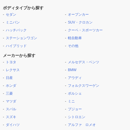
ボディタイプから探す
セダン
オープンカー
ミニバン
SUV・クロカン
ハッチバック
クーペ・スポーツカー
ステーションワゴン
軽自動車
ハイブリッド
その他
メーカーから探す
トヨタ
メルセデス・ベンツ
レクサス
BMW
日産
アウディ
ホンダ
フォルクスワーゲン
三菱
ポルシェ
マツダ
ミニ
スバル
プジョー
スズキ
シトロエン
ダイハツ
アルファ ロメオ