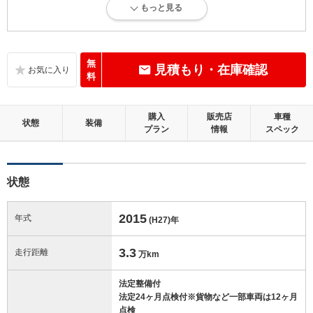
もっと見る
内外装に目立たない軽微なキズ、ヘコミが少し認められますが、良好な
状態です。
内装：
無
見積もり・在庫確認
標準的に使用されていて、多少のコゲ、スレ、キズがあります。
料
外装：
購入
販売店
車種
キズ、ヘコミなどが少なく、あっても目立たない、良好な状態です。
状態
装備
プラン
情報
スペック
修復歴：無
状態
この中古車の「車両品質評価書」を見る
2015
年式
(H27)
年
3.3
走行距離
万km
法定整備付
法定24ヶ月点検付※貨物など一部車両は12ヶ月
点検