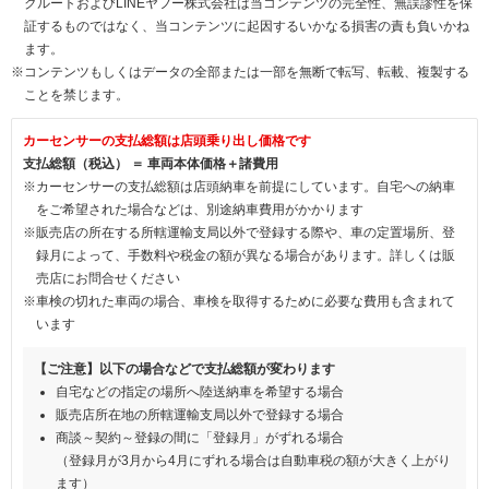
クルートおよびLINEヤフー株式会社は当コンテンツの完全性、無誤謬性を保
証するものではなく、当コンテンツに起因するいかなる損害の責も負いかね
ます。
※コンテンツもしくはデータの全部または一部を無断で転写、転載、複製する
ことを禁じます。
カーセンサーの支払総額は店頭乗り出し価格です
支払総額（税込） ＝ 車両本体価格＋諸費用
※カーセンサーの支払総額は店頭納車を前提にしています。自宅への納車
をご希望された場合などは、別途納車費用がかかります
※販売店の所在する所轄運輸支局以外で登録する際や、車の定置場所、登
録月によって、手数料や税金の額が異なる場合があります。詳しくは販
売店にお問合せください
※車検の切れた車両の場合、車検を取得するために必要な費用も含まれて
います
【ご注意】以下の場合などで支払総額が変わります
自宅などの指定の場所へ陸送納車を希望する場合
販売店所在地の所轄運輸支局以外で登録する場合
商談～契約～登録の間に「登録月」がずれる場合
（登録月が3月から4月にずれる場合は自動車税の額が大きく上がり
ます）