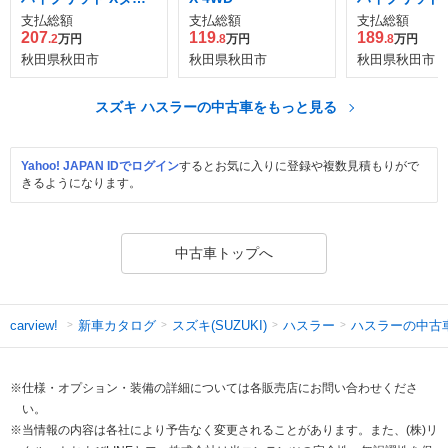
ボ 4WD
ボ 4WD
支払総額
支払総額
支払総額
207
119
189
.2
万円
.8
万円
.8
万円
秋田県秋田市
秋田県秋田市
秋田県秋田市
スズキ ハスラーの中古車をもっと見る
Yahoo! JAPAN IDでログイン
するとお気に入りに登録や複数見積もりがで
きるようになります。
中古車トップへ
新車カタログ
スズキ(SUZUKI)
ハスラー
ハスラーの中古
carview!
※仕様・オプション・装備の詳細については各販売店にお問い合わせくださ
い。
※当情報の内容は各社により予告なく変更されることがあります。また、(株)リ