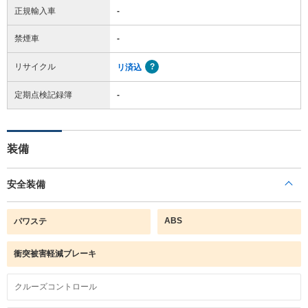
正規輸入車
-
禁煙車
-
リサイクル
リ済込
定期点検記録簿
-
装備
安全装備
ABS
パワステ
衝突被害軽減ブレーキ
クルーズコントロール