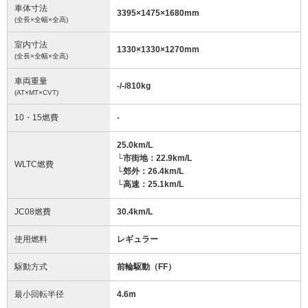
車体寸法
3395
×
1475
×
1680
mm
(全長×全幅×全高)
室内寸法
1330
×
1330
×
1270
mm
(全長×全幅×全高)
車両重量
-/-/810
kg
(AT×MT×CVT)
10・15燃費
-
25.0km/L
└市街地：22.9km/L
WLTC燃費
└郊外：26.4km/L
└高速：25.1km/L
JC08燃費
30.4km/L
使用燃料
レギュラー
駆動方式
前輪駆動（FF）
最小回転半径
4.6
m