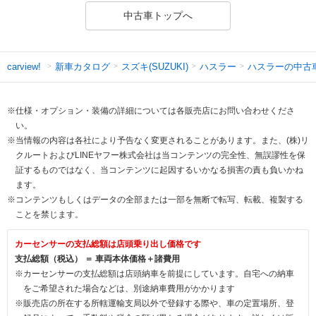
中古車トップへ
新車カタログ
スズキ(SUZUKI)
ハスラー
ハスラーの中古
carview!
※仕様・オプション・装備の詳細については各販売店にお問い合わせくださ
い。
※当情報の内容は各社により予告なく変更されることがあります。また、(株)リ
クルートおよびLINEヤフー株式会社は当コンテンツの完全性、無誤謬性を保
証するものではなく、当コンテンツに起因するいかなる損害の責も負いかね
ます。
※コンテンツもしくはデータの全部または一部を無断で転写、転載、複製する
ことを禁じます。
カーセンサーの支払総額は店頭乗り出し価格です
支払総額（税込） ＝ 車両本体価格＋諸費用
※カーセンサーの支払総額は店頭納車を前提にしています。自宅への納車
をご希望された場合などは、別途納車費用がかかります
※販売店の所在する所轄運輸支局以外で登録する際や、車の定置場所、登