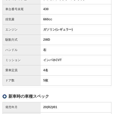
車台番号末尾
430
排気量
660cc
エンジン
ガソリン(レギュラー)
駆動方式
2WD
ハンドル
右
ミッション
インパネCVT
乗車定員
4名
ドア数
5枚
新車時の車種スペック
発売年月
20(R2)/01