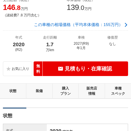
146
139
.8
.0
万円
万円
（諸経費7 .8 万円含む）
この車種の相場価格（平均本体価格：155万円）
年式
走行距離
車検
修復歴
2020
1.7
2027(R9)
なし
年1月
(R2)
万km
無
見積もり・在庫確認
料
購入
販売店
車種
状態
装備
プラン
情報
スペック
状態
2020
年式