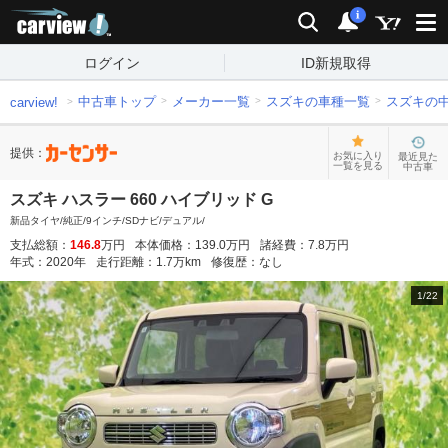
carview!
検索
通知
i
ログイン
ID新規取得
中古車トップ
メーカー一覧
スズキの車種一覧
スズキの
carview!
提供：
お気に入り
最近見た
一覧を見る
中古車
スズキ ハスラー 660 ハイブリッド G
新品タイヤ/純正/9インチ/SDナビ/デュアル/
支払総額：
146.8
万円
本体価格：
139.0
万円
諸経費：
7.8
万円
年式：
2020
年
走行距離：
1.7
万km
修復歴：
なし
1
/
22