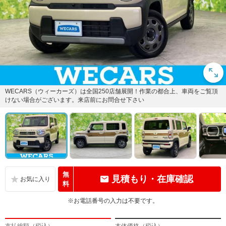
WECARS（ウィーカーズ）は全国250店舗展開！作業の都合上、車両をご覧頂
けない場合がございます。来店前にお問合せ下さい
無
見積もり・在庫確認
料
※お電話番号の入力は不要です。
支払総額（税込）
本体価格（税込）