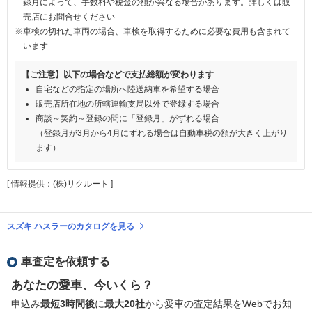
録月によって、手数料や税金の額が異なる場合があります。詳しくは販
売店にお問合せください
※車検の切れた車両の場合、車検を取得するために必要な費用も含まれて
います
【ご注意】以下の場合などで支払総額が変わります
自宅などの指定の場所へ陸送納車を希望する場合
販売店所在地の所轄運輸支局以外で登録する場合
商談～契約～登録の間に「登録月」がずれる場合
（登録月が3月から4月にずれる場合は自動車税の額が大きく上がり
ます）
[ 情報提供：(株)リクルート ]
スズキ ハスラーのカタログを見る
車査定を依頼する
あなたの愛車、今いくら？
申込み
最短3時間後
に
最大20社
から愛車の査定結果をWebでお知