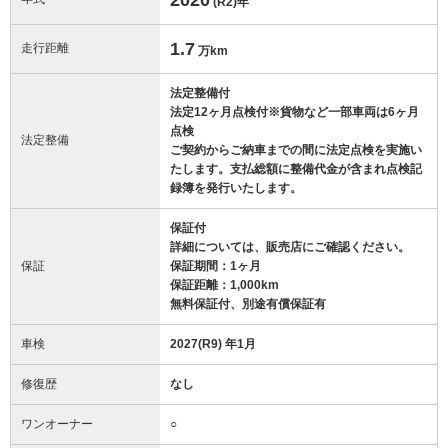
(R2)
年
1.7
走行距離
万km
法定整備付
法定12ヶ月点検付※貨物など一部車両は6ヶ月
点検
法定整備
ご契約からご納車までの間に法定点検を実施い
たします。支払総額に整備代金が含まれ点検記
録簿を発行いたします。
保証付
詳細については、販売店にご確認ください。
保証
保証期間：1ヶ月
保証距離：1,000km
無料保証付、別途有償保証有
車検
2027(R9) 年1月
修復歴
なし
ワンオーナー
○