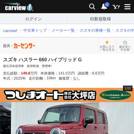
carview!
検索
通知
i
ログイン
ID新規取得
中古車トップ
メーカー一覧
スズキの車種一覧
スズキの
carview!
提供：
お気に入り
最近見た
一覧を見る
中古車
スズキ ハスラー 660 ハイブリッド G
届出済未使用車 衝突軽減 禁煙車/
支払総額：
149.8
万円
本体価格：
141.0
万円
諸経費：
8.8
万円
10
km
年式：
2025
年
走行距離：
修復歴：
なし
1
/
22