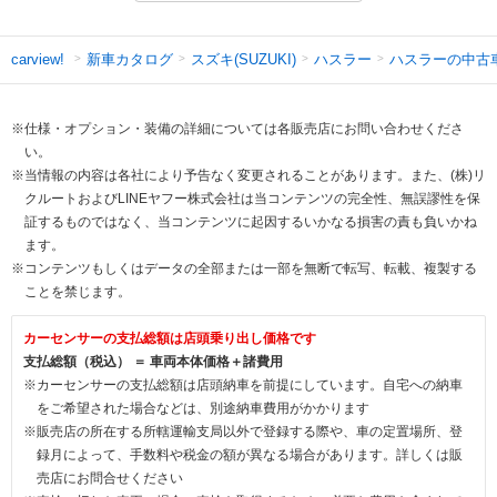
新車カタログ
スズキ(SUZUKI)
ハスラー
ハスラーの中古
carview!
※仕様・オプション・装備の詳細については各販売店にお問い合わせくださ
い。
※当情報の内容は各社により予告なく変更されることがあります。また、(株)リ
クルートおよびLINEヤフー株式会社は当コンテンツの完全性、無誤謬性を保
証するものではなく、当コンテンツに起因するいかなる損害の責も負いかね
ます。
※コンテンツもしくはデータの全部または一部を無断で転写、転載、複製する
ことを禁じます。
カーセンサーの支払総額は店頭乗り出し価格です
支払総額（税込） ＝ 車両本体価格＋諸費用
※カーセンサーの支払総額は店頭納車を前提にしています。自宅への納車
をご希望された場合などは、別途納車費用がかかります
※販売店の所在する所轄運輸支局以外で登録する際や、車の定置場所、登
録月によって、手数料や税金の額が異なる場合があります。詳しくは販
売店にお問合せください