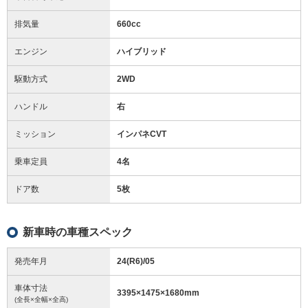
排気量
660cc
エンジン
ハイブリッド
駆動方式
2WD
ハンドル
右
ミッション
インパネCVT
乗車定員
4名
ドア数
5枚
新車時の車種スペック
発売年月
24(R6)/05
車体寸法
3395
×
1475
×
1680
mm
(全長×全幅×全高)