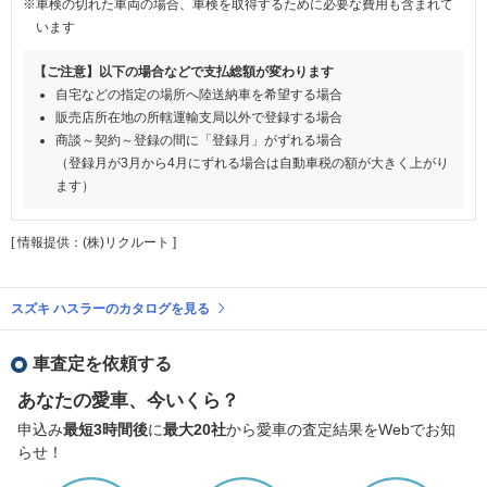
※車検の切れた車両の場合、車検を取得するために必要な費用も含まれて
います
【ご注意】以下の場合などで支払総額が変わります
自宅などの指定の場所へ陸送納車を希望する場合
販売店所在地の所轄運輸支局以外で登録する場合
商談～契約～登録の間に「登録月」がずれる場合
（登録月が3月から4月にずれる場合は自動車税の額が大きく上がり
ます）
[ 情報提供：(株)リクルート ]
スズキ ハスラーのカタログを見る
車査定を依頼する
あなたの愛車、今いくら？
申込み
最短3時間後
に
最大20社
から愛車の査定結果をWebでお知
らせ！