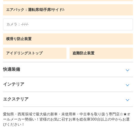
エアバック：運転席/助手席/サイド/-
カメラ：-/-/-/-
横滑り防止装置
アイドリングストップ
盗難防止装置
快適装備
インテリア
エクステリア
愛知県・西尾張域で最大級の新車・未使用車・中古車を取り扱う専門店☆★オ
ールメーカー勢揃い！皆様のお気に召すお車を総在庫300台以上の中からお選
びください！