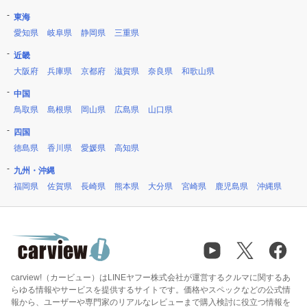
東海
愛知県
岐阜県
静岡県
三重県
近畿
大阪府
兵庫県
京都府
滋賀県
奈良県
和歌山県
中国
鳥取県
島根県
岡山県
広島県
山口県
四国
徳島県
香川県
愛媛県
高知県
九州・沖縄
福岡県
佐賀県
長崎県
熊本県
大分県
宮崎県
鹿児島県
沖縄県
carview!（カービュー）はLINEヤフー株式会社が運営するクルマに関するあ
らゆる情報やサービスを提供するサイトです。価格やスペックなどの公式情
報から、ユーザーや専門家のリアルなレビューまで購入検討に役立つ情報を