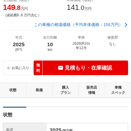
149
141
.8
.0
万円
万円
（諸経費8 .8 万円含む）
この車種の相場価格（平均本体価格：155万円）
年式
走行距離
車検
修復歴
2025
10
2028(R10)
なし
年12月
(R7)
km
無
見積もり・在庫確認
料
購入
販売店
車種
状態
装備
プラン
情報
スペック
状態
2025
年式
(R7)
年