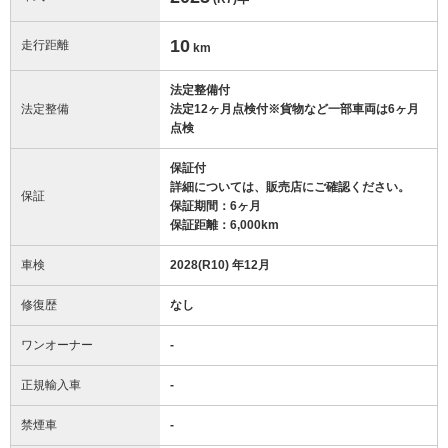
10
走行距離
km
法定整備付
法定整備
法定12ヶ月点検付※貨物など一部車両は6ヶ月
点検
保証付
詳細については、販売店にご確認ください。
保証
保証期間：6ヶ月
保証距離：6,000km
車検
2028(R10) 年12月
修復歴
なし
ワンオーナー
-
正規輸入車
-
禁煙車
-