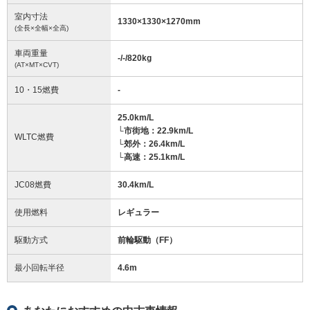
室内寸法
1330
×
1330
×
1270
mm
(全長×全幅×全高)
車両重量
-/-/820
kg
(AT×MT×CVT)
10・15燃費
-
25.0km/L
└市街地：22.9km/L
WLTC燃費
└郊外：26.4km/L
└高速：25.1km/L
JC08燃費
30.4km/L
使用燃料
レギュラー
駆動方式
前輪駆動（FF）
最小回転半径
4.6
m