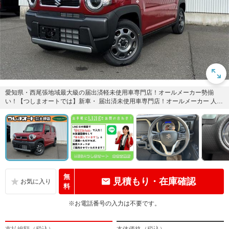
愛知県・西尾張地域最大級の届出済軽未使用車専門店！オールメーカー勢揃
い！【つしまオートでは】新車・ 届出済未使用車専門店！オールメーカー 人気
車種の在庫台数300台！
無
見積もり・在庫確認
料
※お電話番号の入力は不要です。
支払総額（税込）
本体価格（税込）