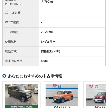
-/-/790
kg
(AT×MT×CVT)
10・15燃費
-
WLTC燃費
-
JC08燃費
29.2km/L
使用燃料
レギュラー
駆動方式
前輪駆動（FF）
最小回転半径
4.6
m
あなたにおすすめの中古車情報