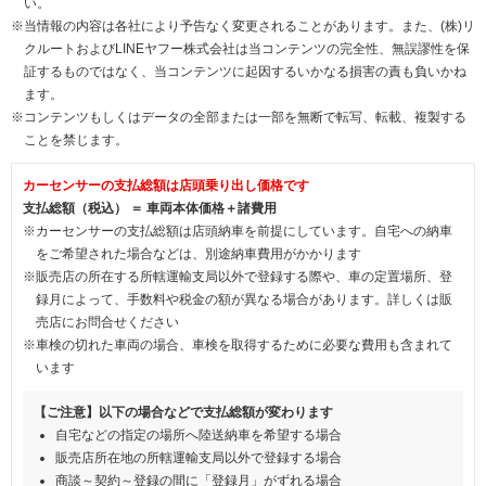
い。
※当情報の内容は各社により予告なく変更されることがあります。また、(株)リ
クルートおよびLINEヤフー株式会社は当コンテンツの完全性、無誤謬性を保
証するものではなく、当コンテンツに起因するいかなる損害の責も負いかね
ます。
※コンテンツもしくはデータの全部または一部を無断で転写、転載、複製する
ことを禁じます。
カーセンサーの支払総額は店頭乗り出し価格です
支払総額（税込） ＝ 車両本体価格＋諸費用
※カーセンサーの支払総額は店頭納車を前提にしています。自宅への納車
をご希望された場合などは、別途納車費用がかかります
※販売店の所在する所轄運輸支局以外で登録する際や、車の定置場所、登
録月によって、手数料や税金の額が異なる場合があります。詳しくは販
売店にお問合せください
※車検の切れた車両の場合、車検を取得するために必要な費用も含まれて
います
【ご注意】以下の場合などで支払総額が変わります
自宅などの指定の場所へ陸送納車を希望する場合
販売店所在地の所轄運輸支局以外で登録する場合
商談～契約～登録の間に「登録月」がずれる場合