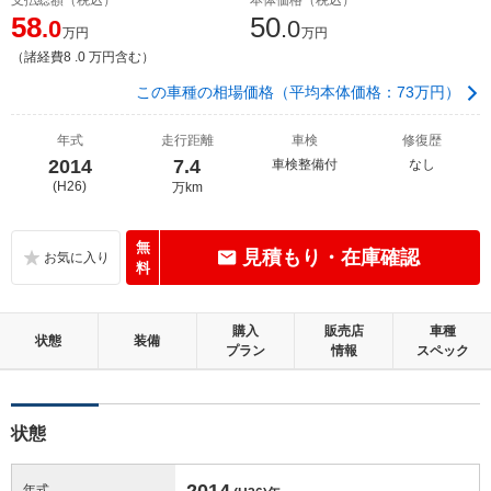
58
50
.0
.0
万円
万円
（諸経費8 .0 万円含む）
この車種の相場価格（平均本体価格：73万円）
年式
走行距離
車検
修復歴
2014
7.4
車検整備付
なし
(H26)
万km
無
見積もり・在庫確認
料
購入
販売店
車種
状態
装備
プラン
情報
スペック
状態
2014
年式