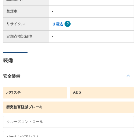
禁煙車
-
リサイクル
リ済込
定期点検記録簿
-
装備
安全装備
ABS
パワステ
衝突被害軽減ブレーキ
クルーズコントロール
パーキングアシスト