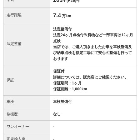
(H26)
年
7.4
走行距離
万km
法定整備付
法定24ヶ月点検付※貨物など一部車両は12ヶ月
点検
法定整備
当店では、ご購入頂きましたお車を車検整備及
び納車点検を指定工場にて安心の整備を行って
おります
保証付
詳細については、販売店にご確認ください。
保証
保証期間：1ヶ月
保証距離：1,000km
車検
車検整備付
修復歴
なし
ワンオーナー
-
正規輸入車
-