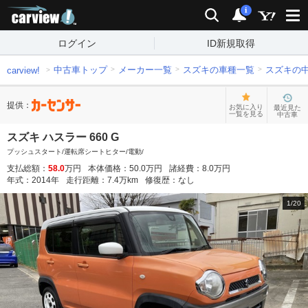
carview!
検索
通知
i
ログイン
ID新規取得
中古車トップ
メーカー一覧
スズキの車種一覧
スズキの
carview!
提供：
お気に入り
最近見た
一覧を見る
中古車
スズキ ハスラー 660 G
プッシュスタート/運転席シートヒター/電動/
支払総額：
58.0
万円
本体価格：
50.0
万円
諸経費：
8.0
万円
年式：
2014
年
走行距離：
7.4
万km
修復歴：
なし
1
/
20