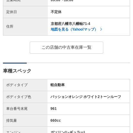
定休日
不定休
京都府八幡市八幡軸71-4
住所
地図を見る（Yahoo!マップ）
この店舗の中古車在庫一覧
車種スペック
ボディタイプ
軽自動車
ボディタイプ色
パッションオレンジ ホワイト2トーンルーフ
車台番号末尾
961
排気量
660cc
エンジン
ガソリン(レギュラー)