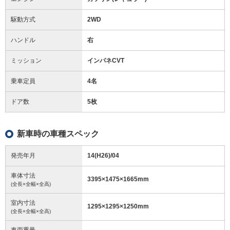
駆動方式
2WD
ハンドル
右
ミッション
インパネCVT
乗車定員
4名
ドア数
5枚
新車時の車種スペック
発売年月
14(H26)/04
車体寸法
3395
×
1475
×
1665
mm
(全長×全幅×全高)
室内寸法
1295
×
1295
×
1250
mm
(全長×全幅×全高)
車両重量