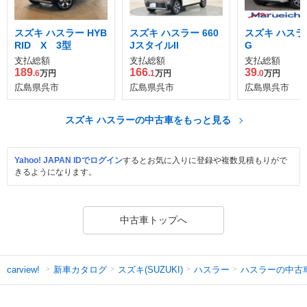
スズキ ハスラー HYB
スズキ ハスラー 660
スズキ ハスラー
RID X 3型
JスタイルII
G
支払総額
支払総額
支払総額
189
166
39
.6
万円
.1
万円
.0
万円
広島県呉市
広島県呉市
広島県呉市
スズキ ハスラーの中古車をもっと見る
Yahoo! JAPAN IDでログイン
するとお気に入りに登録や複数見積もりがで
きるようになります。
中古車トップへ
新車カタログ
スズキ(SUZUKI)
ハスラー
ハスラーの中古
carview!