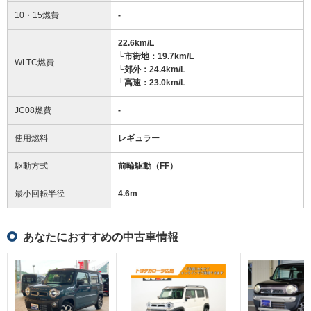
10・15燃費
-
22.6km/L
└市街地：19.7km/L
WLTC燃費
└郊外：24.4km/L
└高速：23.0km/L
JC08燃費
-
使用燃料
レギュラー
駆動方式
前輪駆動（FF）
最小回転半径
4.6
m
あなたにおすすめの中古車情報