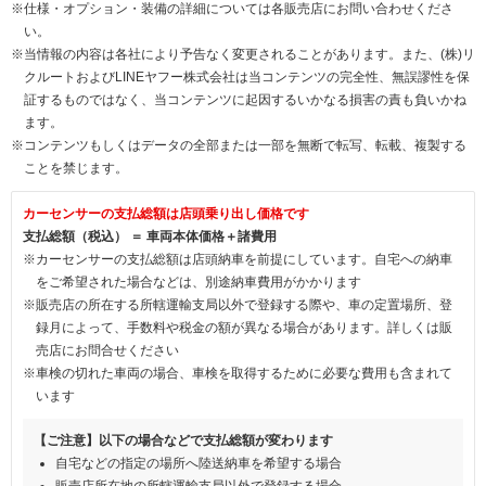
※仕様・オプション・装備の詳細については各販売店にお問い合わせくださ
い。
※当情報の内容は各社により予告なく変更されることがあります。また、(株)リ
クルートおよびLINEヤフー株式会社は当コンテンツの完全性、無誤謬性を保
証するものではなく、当コンテンツに起因するいかなる損害の責も負いかね
ます。
※コンテンツもしくはデータの全部または一部を無断で転写、転載、複製する
ことを禁じます。
カーセンサーの支払総額は店頭乗り出し価格です
支払総額（税込） ＝ 車両本体価格＋諸費用
※カーセンサーの支払総額は店頭納車を前提にしています。自宅への納車
をご希望された場合などは、別途納車費用がかかります
※販売店の所在する所轄運輸支局以外で登録する際や、車の定置場所、登
録月によって、手数料や税金の額が異なる場合があります。詳しくは販
売店にお問合せください
※車検の切れた車両の場合、車検を取得するために必要な費用も含まれて
います
【ご注意】以下の場合などで支払総額が変わります
自宅などの指定の場所へ陸送納車を希望する場合
販売店所在地の所轄運輸支局以外で登録する場合