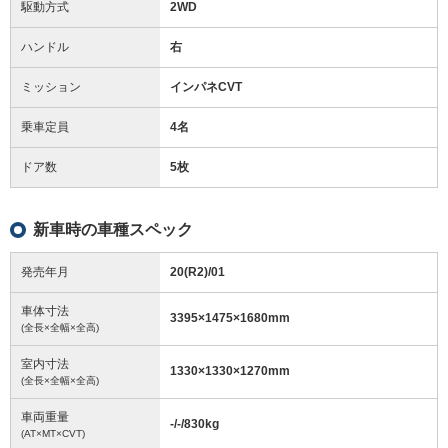
駆動方式
2WD
ハンドル
右
ミッション
インパネCVT
乗車定員
4名
ドア数
5枚
新車時の車種スペック
発売年月
20(R2)/01
車体寸法
3395
×
1475
×
1680
mm
(全長×全幅×全高)
室内寸法
1330
×
1330
×
1270
mm
(全長×全幅×全高)
車両重量
-/-/830
kg
(AT×MT×CVT)