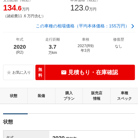
134
123
.6
.0
万円
万円
（諸経費11 .6 万円含む）
この車種の相場価格（平均本体価格：155万円）
年式
走行距離
車検
修復歴
2020
3.7
2027(R9)
なし
年3月
(R2)
万km
無
見積もり・在庫確認
料
購入
販売店
車種
状態
装備
プラン
情報
スペック
状態
2020
年式