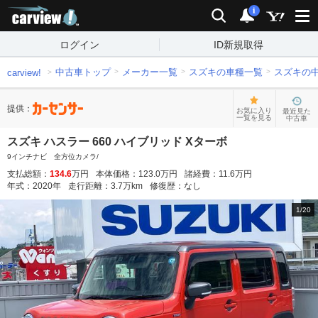
carview!
検索
通知
i
ログイン
ID新規取得
中古車トップ
メーカー一覧
スズキの車種一覧
スズキの
carview!
提供：
お気に入り
最近見た
一覧を見る
中古車
スズキ ハスラー 660 ハイブリッド Xターボ
9インチナビ 全方位カメラ/
支払総額：
134.6
万円
本体価格：
123.0
万円
諸経費：
11.6
万円
年式：
2020
年
走行距離：
3.7
万km
修復歴：
なし
1
/
20