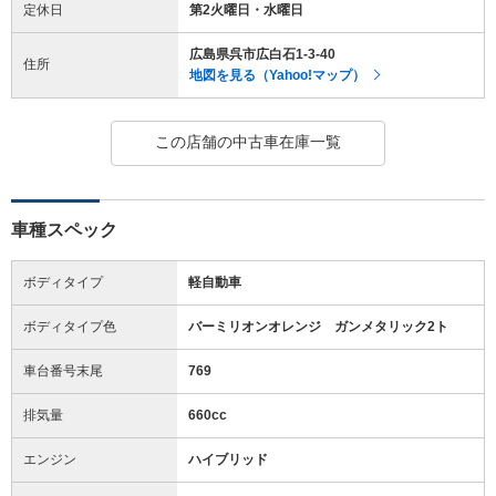
定休日
第2火曜日・水曜日
広島県呉市広白石1-3-40
住所
地図を見る（Yahoo!マップ）
この店舗の中古車在庫一覧
車種スペック
ボディタイプ
軽自動車
ボディタイプ色
バーミリオンオレンジ ガンメタリック2ト
車台番号末尾
769
排気量
660cc
エンジン
ハイブリッド