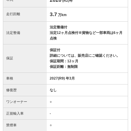
(R2)
年
3.7
走行距離
万km
法定整備付
法定整備
法定12ヶ月点検付※貨物など一部車両は6ヶ月
点検
保証付
詳細については、販売店にご確認ください。
保証
保証期間：12ヶ月
保証距離：無制限
車検
2027(R9) 年3月
修復歴
なし
ワンオーナー
○
正規輸入車
-
禁煙車
○