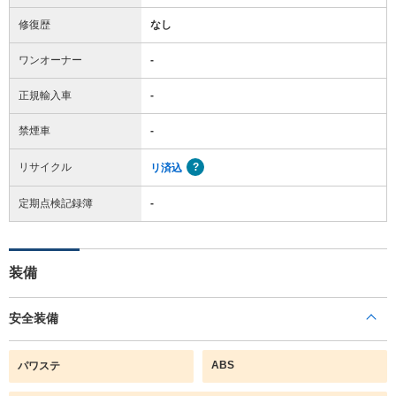
修復歴
なし
ワンオーナー
-
正規輸入車
-
禁煙車
-
リサイクル
リ済込
定期点検記録簿
-
装備
安全装備
ABS
パワステ