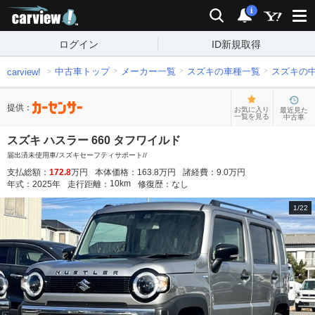
carview!
検索
通知
i
ログイン
ID新規取得
中古車トップ
メーカー一覧
スズキの車種一覧
スズキの
carview!
提供：
お気に入り
最近見た
一覧を見る
中古車
スズキ ハスラー 660 タフワイルド
届出済未使用車/スズキセーフティサポート//
支払総額：
172.8
万円
本体価格：
163.8
万円
諸経費：
9.0
万円
10
km
年式：
2025
年
走行距離：
修復歴：
なし
1
/
22