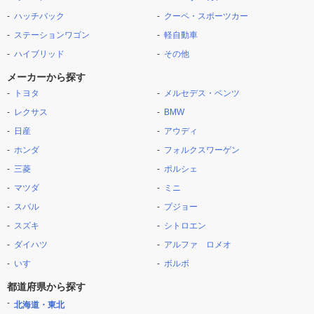
ハッチバック
クーペ・スポーツカー
ステーションワゴン
軽自動車
ハイブリッド
その他
メーカーから探す
トヨタ
メルセデス・ベンツ
レクサス
BMW
日産
アウディ
ホンダ
フォルクスワーゲン
三菱
ポルシェ
マツダ
ミニ
スバル
プジョー
スズキ
シトロエン
ダイハツ
アルファ ロメオ
いすゞ
ボルボ
都道府県から探す
北海道・東北