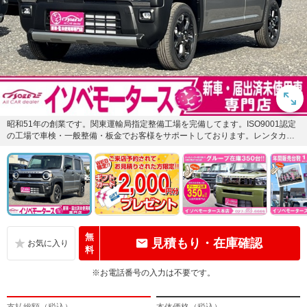
昭和51年の創業です。関東運輸局指定整備工場を完備してます。ISO9001認定
の工場で車検・一般整備・板金でお客様をサポートしております。レンタカー
も貸出し可能です。土日...
無
見積もり・在庫確認
料
※お電話番号の入力は不要です。
支払総額（税込）
本体価格（税込）