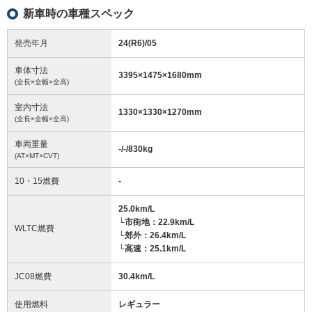
新車時の車種スペック
発売年月
24(R6)/05
車体寸法
3395
×
1475
×
1680
mm
(全長×全幅×全高)
室内寸法
1330
×
1330
×
1270
mm
(全長×全幅×全高)
車両重量
-/-/830
kg
(AT×MT×CVT)
10・15燃費
-
25.0km/L
└市街地：22.9km/L
WLTC燃費
└郊外：26.4km/L
└高速：25.1km/L
JC08燃費
30.4km/L
使用燃料
レギュラー