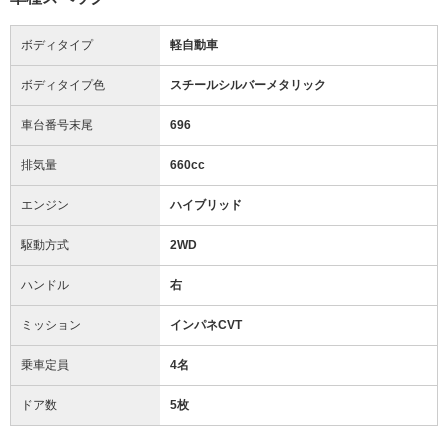
ボディタイプ
軽自動車
ボディタイプ色
スチールシルバーメタリック
車台番号末尾
696
排気量
660cc
エンジン
ハイブリッド
駆動方式
2WD
ハンドル
右
ミッション
インパネCVT
乗車定員
4名
ドア数
5枚