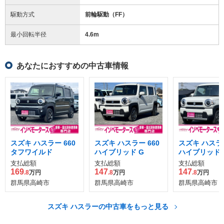
駆動方式
前輪駆動（FF）
最小回転半径
4.6
m
あなたにおすすめの中古車情報
スズキ ハスラー 660
スズキ ハスラー 660
スズキ ハスラー
タフワイルド
ハイブリッド G
ハイブリッド 
支払総額
支払総額
支払総額
169
147
147
.8
万円
.8
万円
.8
万円
群馬県高崎市
群馬県高崎市
群馬県高崎市
スズキ ハスラーの中古車をもっと見る