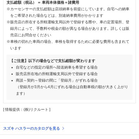
支払総額（税込） ＝ 車両本体価格＋諸費用
※カーセンサーの支払総額は店頭納車を前提にしています。自宅への納車
をご希望された場合などは、別途納車費用がかかります
※販売店の所在する所轄運輸支局以外で登録する際や、車の定置場所、登
録月によって、手数料や税金の額が異なる場合があります。詳しくは販
売店にお問合せください
※車検の切れた車両の場合、車検を取得するために必要な費用も含まれて
います
【ご注意】以下の場合などで支払総額が変わります
自宅などの指定の場所へ陸送納車を希望する場合
販売店所在地の所轄運輸支局以外で登録する場合
商談～契約～登録の間に「登録月」がずれる場合
（登録月が3月から4月にずれる場合は自動車税の額が大きく上がり
ます）
[ 情報提供：(株)リクルート ]
スズキ ハスラーのカタログを見る